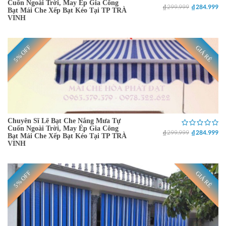
Cuốn Ngoài Trời, May Ép Gia Công
₫ 299.999
₫ 284.999
Bạt Mái Che Xếp Bạt Kéo Tại TP TRÀ
VINH
5% OFF
GIÁ RẺ
Chuyên Sĩ Lẽ Bạt Che Nắng Mưa Tự
Cuốn Ngoài Trời, May Ép Gia Công
₫ 299.999
₫ 284.999
Bạt Mái Che Xếp Bạt Kéo Tại TP TRÀ
VINH
5% OFF
GIÁ RẺ