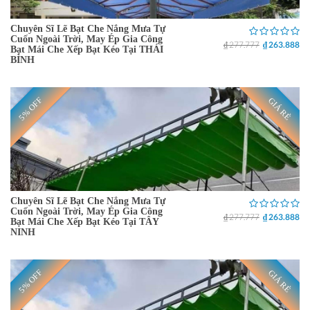
Chuyên Sĩ Lẽ Bạt Che Nắng Mưa Tự
Cuốn Ngoài Trời, May Ép Gia Công
₫ 277.777
₫ 263.888
Bạt Mái Che Xếp Bạt Kéo Tại THÁI
BÌNH
5% OFF
GIÁ RẺ
Chuyên Sĩ Lẽ Bạt Che Nắng Mưa Tự
Cuốn Ngoài Trời, May Ép Gia Công
₫ 277.777
₫ 263.888
Bạt Mái Che Xếp Bạt Kéo Tại TÂY
NINH
5% OFF
GIÁ RẺ