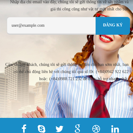
Nhập địa chi email vào đây, chúng tôi sẽ gửi thông tin về sản phẩm và
giá thi công cũng như vật tư mới nhất cho bạn
Cảm ơn quý khách, chúng tôi sẽ gửi thông tin đến cho bạn sớm nhất, bạn
có thể chủ động liên hệ với chúng tôi qua số Đt: (+84)0942 922 622
hoặc: (+84)0988.721.232 để được hỗ trợ nhanh nhất.