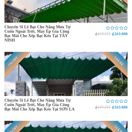
Chuyên Sĩ Lẽ Bạt Che Nắng Mưa Tự
Cuốn Ngoài Trời, May Ép Gia Công
₫ 277.777
₫ 263.888
Bạt Mái Che Xếp Bạt Kéo Tại TÂY
NINH
5% OFF
GIÁ RẺ
Chuyên Sĩ Lẽ Bạt Che Nắng Mưa Tự
Cuốn Ngoài Trời, May Ép Gia Công
₫ 277.777
₫ 263.888
Bạt Mái Che Xếp Bạt Kéo Tại SƠN LA
5% OFF
GIÁ RẺ