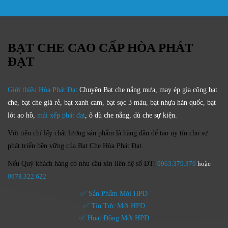
BẠT CHE CAO CẤP HÒA PHÁT
ĐẠT
Giới thiệu Hòa Phát Đạt
Chuyên Bạt che nắng mưa, may ép gia công bạt
che, bạt che giá rẻ, bạt xanh cam, bạt sọc 3 màu, bạt nhựa hàn quốc, bạt
lót ao hồ,
mái xếp phát đạt
, ô dù che nắng, dù che sự kiện.
Với tiêu chí lấy
chất lượng sản phẩm
là hàng đầu để tạo uy tín cho sự
phát triển bền vững của
Bạt Che Hòa Phát Đạt.
Nếu Quý khách hàng có nhu cầu xin
liên hệ số ĐT:
0963.379.379
hoặc
0
978.322.622
✅ Sản Phẩm Mới HPD
✅ Tin Tức Mới HPD
✅ Hoạt Động Mới HPD