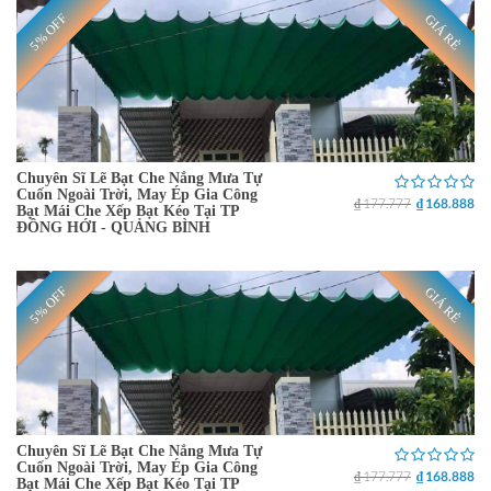
5% OFF
GIÁ RẺ
Chuyên Sĩ Lẽ Bạt Che Nắng Mưa Tự
Cuốn Ngoài Trời, May Ép Gia Công
₫ 177.777
₫ 168.888
Bạt Mái Che Xếp Bạt Kéo Tại TP
ĐỒNG HỚI - QUẢNG BÌNH
5% OFF
GIÁ RẺ
Chuyên Sĩ Lẽ Bạt Che Nắng Mưa Tự
Cuốn Ngoài Trời, May Ép Gia Công
₫ 177.777
₫ 168.888
Bạt Mái Che Xếp Bạt Kéo Tại TP