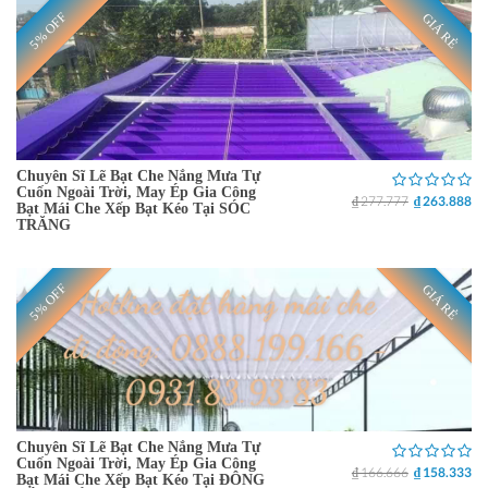
5% OFF
GIÁ RẺ
Chuyên Sĩ Lẽ Bạt Che Nắng Mưa Tự
Cuốn Ngoài Trời, May Ép Gia Công
₫ 277.777
₫ 263.888
Bạt Mái Che Xếp Bạt Kéo Tại SÓC
TRĂNG
5% OFF
GIÁ RẺ
Chuyên Sĩ Lẽ Bạt Che Nắng Mưa Tự
Cuốn Ngoài Trời, May Ép Gia Công
₫ 166.666
₫ 158.333
Bạt Mái Che Xếp Bạt Kéo Tại ĐÔNG