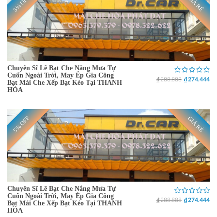
5% OFF
GIÁ RẺ
Chuyên Sĩ Lẽ Bạt Che Nắng Mưa Tự
Cuốn Ngoài Trời, May Ép Gia Công
₫ 288.888
₫ 274.444
Bạt Mái Che Xếp Bạt Kéo Tại THANH
HÓA
5% OFF
GIÁ RẺ
Chuyên Sĩ Lẽ Bạt Che Nắng Mưa Tự
Cuốn Ngoài Trời, May Ép Gia Công
₫ 288.888
₫ 274.444
Bạt Mái Che Xếp Bạt Kéo Tại THANH
HÓA