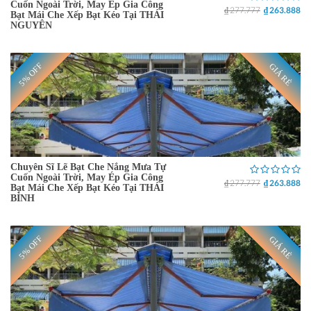
Cuốn Ngoài Trời, May Ép Gia Công
₫ 277.777
₫ 263.888
Bạt Mái Che Xếp Bạt Kéo Tại THÁI
NGUYÊN
5% OFF
GIÁ RẺ
Chuyên Sĩ Lẽ Bạt Che Nắng Mưa Tự
Cuốn Ngoài Trời, May Ép Gia Công
₫ 277.777
₫ 263.888
Bạt Mái Che Xếp Bạt Kéo Tại THÁI
BÌNH
5% OFF
GIÁ RẺ