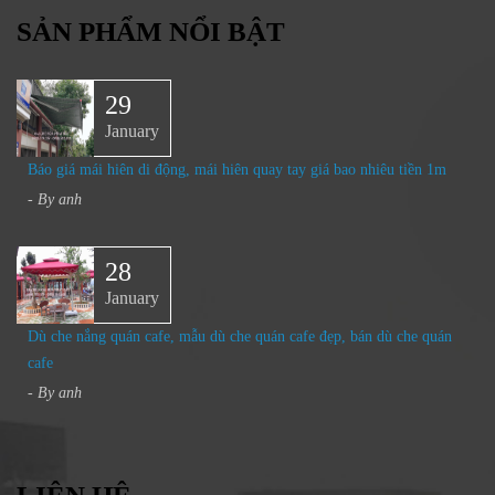
SẢN PHẨM NỔI BẬT
29
January
Báo giá mái hiên di động, mái hiên quay tay giá bao nhiêu tiền 1m
- By
anh
28
January
Dù che nắng quán cafe, mẫu dù che quán cafe đẹp, bán dù che quán
cafe
- By
anh