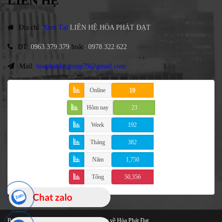
LIÊN HỆ
Địa chỉ
:
Xem Tại
LIÊN HỆ HÒA PHÁT ĐẠT
ĐT
:
0963.379.379
hoặc
:
0978.322.622
Mail:
hoaphatdatgroup79@gmail.com
Online
19
Hôm nay
23
Week
192
Tháng
382
Năm
1,750
Tổng
50,356
Chat zalo
Bạt Che Cao Cấp
© 2021 Bản quyền thuộc về Hòa Phát Đạt