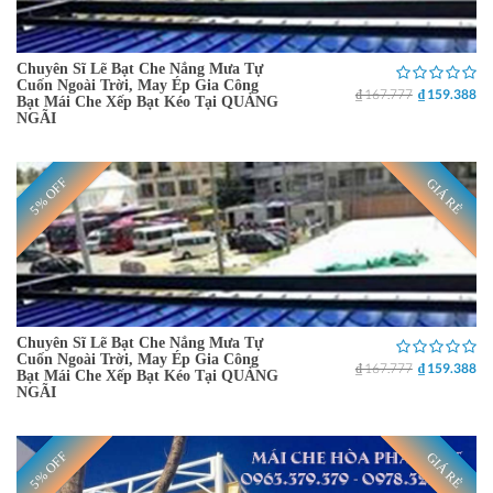
Chuyên Sĩ Lẽ Bạt Che Nắng Mưa Tự
Cuốn Ngoài Trời, May Ép Gia Công
₫ 167.777
₫ 159.388
Bạt Mái Che Xếp Bạt Kéo Tại QUẢNG
NGÃI
5% OFF
GIÁ RẺ
Chuyên Sĩ Lẽ Bạt Che Nắng Mưa Tự
Cuốn Ngoài Trời, May Ép Gia Công
₫ 167.777
₫ 159.388
Bạt Mái Che Xếp Bạt Kéo Tại QUẢNG
NGÃI
5% OFF
GIÁ RẺ