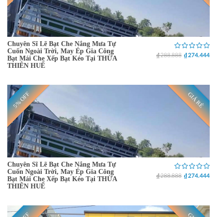
Chuyên Sĩ Lẽ Bạt Che Nắng Mưa Tự
Cuốn Ngoài Trời, May Ép Gia Công
₫ 288.888
₫ 274.444
Bạt Mái Che Xếp Bạt Kéo Tại THỪA
THIÊN HUẾ
5% OFF
GIÁ RẺ
Chuyên Sĩ Lẽ Bạt Che Nắng Mưa Tự
Cuốn Ngoài Trời, May Ép Gia Công
₫ 288.888
₫ 274.444
Bạt Mái Che Xếp Bạt Kéo Tại THỪA
THIÊN HUẾ