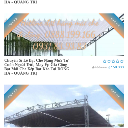
HÀ - QUẢNG TRỊ
5% OFF
GIÁ RẺ
Chuyên Sĩ Lẽ Bạt Che Nắng Mưa Tự
Cuốn Ngoài Trời, May Ép Gia Công
₫ 166.666
₫ 158.333
Bạt Mái Che Xếp Bạt Kéo Tại ĐÔNG
HÀ - QUẢNG TRỊ
5% OFF
GIÁ RẺ