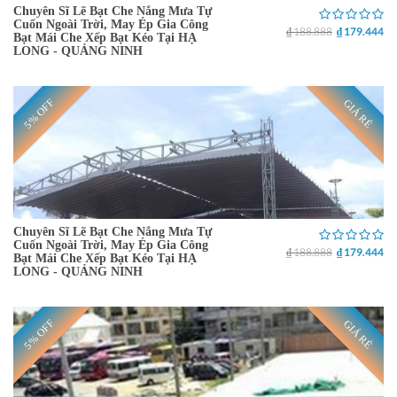
Chuyên Sĩ Lẽ Bạt Che Nắng Mưa Tự
Cuốn Ngoài Trời, May Ép Gia Công
₫ 188.888
₫ 179.444
Bạt Mái Che Xếp Bạt Kéo Tại HẠ
LONG - QUẢNG NINH
5% OFF
GIÁ RẺ
Chuyên Sĩ Lẽ Bạt Che Nắng Mưa Tự
Cuốn Ngoài Trời, May Ép Gia Công
₫ 188.888
₫ 179.444
Bạt Mái Che Xếp Bạt Kéo Tại HẠ
LONG - QUẢNG NINH
5% OFF
GIÁ RẺ