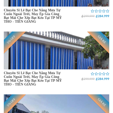
Chuyên Sĩ Lẽ Bạt Che Nắng Mưa Tự
Cuốn Ngoài Trời, May Ép Gia Công
₫ 299.999
₫ 284.999
Bạt Mái Che Xếp Bạt Kéo Tại TP MỸ
THO - TIỀN GIANG
5% OFF
GIÁ RẺ
Chuyên Sĩ Lẽ Bạt Che Nắng Mưa Tự
Cuốn Ngoài Trời, May Ép Gia Công
₫ 299.999
₫ 284.999
Bạt Mái Che Xếp Bạt Kéo Tại TP MỸ
THO - TIỀN GIANG
5% OFF
GIÁ RẺ