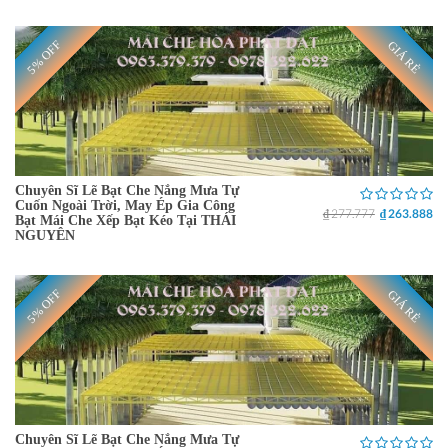
5% OFF
GIÁ RẺ
Chuyên Sĩ Lẽ Bạt Che Nắng Mưa Tự
Cuốn Ngoài Trời, May Ép Gia Công
₫ 277.777
₫ 263.888
Bạt Mái Che Xếp Bạt Kéo Tại THÁI
NGUYÊN
5% OFF
GIÁ RẺ
Chuyên Sĩ Lẽ Bạt Che Nắng Mưa Tự