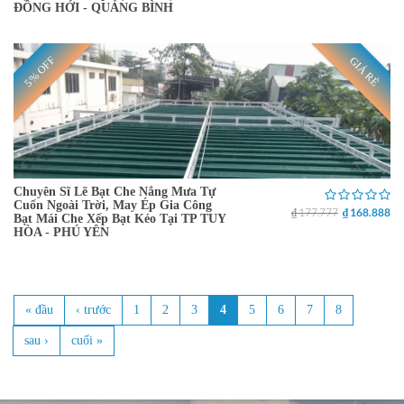
ĐỒNG HỚI - QUẢNG BÌNH
5% OFF
GIÁ RẺ
Chuyên Sĩ Lẽ Bạt Che Nắng Mưa Tự
Cuốn Ngoài Trời, May Ép Gia Công
₫ 177.777
₫ 168.888
Bạt Mái Che Xếp Bạt Kéo Tại TP TUY
HÒA - PHÚ YÊN
« đầu
‹ trước
1
2
3
4
5
6
7
8
Trang
sau ›
cuối »