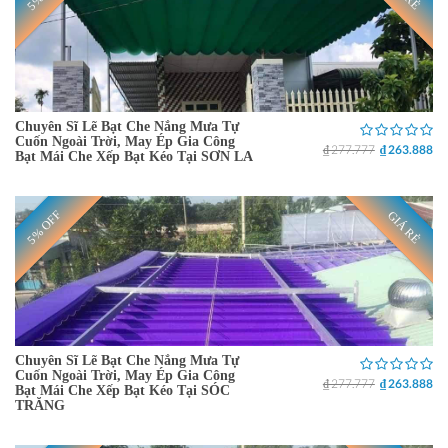
Chuyên Sĩ Lẽ Bạt Che Nắng Mưa Tự
Cuốn Ngoài Trời, May Ép Gia Công
₫ 277.777
₫ 263.888
Bạt Mái Che Xếp Bạt Kéo Tại SƠN LA
5% OFF
GIÁ RẺ
Chuyên Sĩ Lẽ Bạt Che Nắng Mưa Tự
Cuốn Ngoài Trời, May Ép Gia Công
₫ 277.777
₫ 263.888
Bạt Mái Che Xếp Bạt Kéo Tại SÓC
TRĂNG