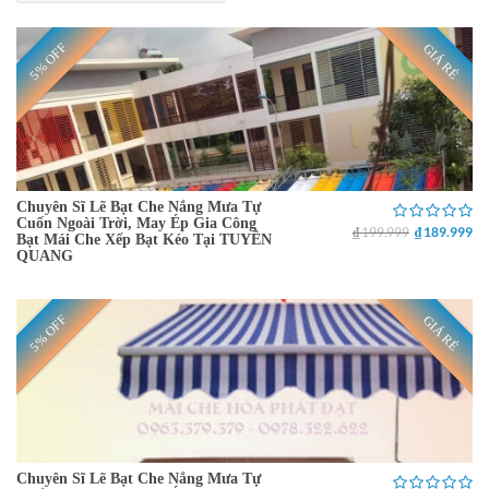
5% OFF
GIÁ RẺ
Chuyên Sĩ Lẽ Bạt Che Nắng Mưa Tự
Cuốn Ngoài Trời, May Ép Gia Công
₫ 199.999
₫ 189.999
Bạt Mái Che Xếp Bạt Kéo Tại TUYÊN
QUANG
5% OFF
GIÁ RẺ
Chuyên Sĩ Lẽ Bạt Che Nắng Mưa Tự