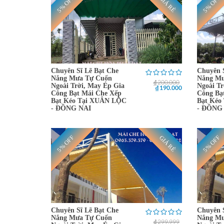
5% OFF
5% OFF
GIÁ RẺ
Chuyên Sĩ Lẽ Bạt Che
Chuyên 
Nắng Mưa Tự Cuốn
Nắng Mư
₫ 200.000
Ngoài Trời, May Ép Gia
Ngoài Tr
₫ 190.000
Công Bạt Mái Che Xếp
Công Bạ
Bạt Kéo Tại XUÂN LỘC
Bạt Kéo
- ĐỒNG NAI
- ĐỒNG
5% OFF
5% OFF
GIÁ RẺ
Chuyên Sĩ Lẽ Bạt Che
Chuyên 
Nắng Mưa Tự Cuốn
Nắng Mư
₫ 299.999