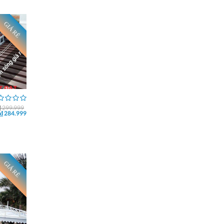
GIÁ RẺ
₫ 299.999
₫ 284.999
GIÁ RẺ