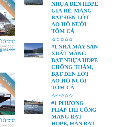
GIÁ RẺ
NHỰA ĐEN HDPE
GIÁ RẺ, MÀNG
BẠT ĐEN LÓT
AO HỒ NUÔI
TÔM CÁ
#1 NHÀ MÁY SẢN
₫ 299.999
₫ 284.999
XUẤT MÀNG
BẠT NHỰA HDPE
CHỐNG THẤM,
BẠT ĐEN LÓT
GIÁ RẺ
AO HỒ NUÔI
TÔM CÁ
#1 PHƯƠNG
PHÁP THI CÔNG
MÀNG BẠT
HDPE, HÀN BẠT
₫ 299.999