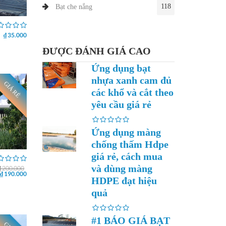
118
Bạt che nắng
₫ 35.000
ĐƯỢC ĐÁNH GIÁ CAO
Ứng dụng bạt
nhựa xanh cam đủ
GIÁ RẺ
các khổ và cắt theo
yêu cầu giá rẻ
Ứng dụng màng
chống thấm Hdpe
giá rẻ, cách mua
và dùng màng
₫ 200.000
₫ 190.000
HDPE đạt hiệu
quả
#1 BÁO GIÁ BẠT