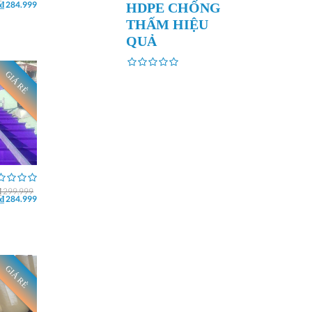
₫ 284.999
HDPE CHỐNG
THẤM HIỆU
QUẢ
GIÁ RẺ
₫ 299.999
₫ 284.999
GIÁ RẺ