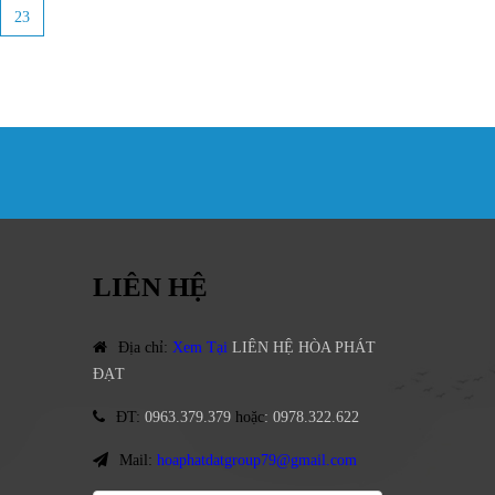
23
LIÊN HỆ
Địa chỉ
:
Xem Tại
LIÊN HỆ HÒA PHÁT
ĐẠT
ĐT
:
0963.379.379
hoặc
:
0978.322.622
Mail:
hoaphatdatgroup79@gmail.com