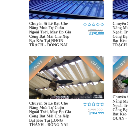
Chuyên Sĩ Lẽ Bạt Che
Chuyên 
Nắng Mưa Tự Cuốn
Nắng Mư
₫ 200.000
Ngoài Trời, May Ép Gia
Ngoài Tr
₫ 190.000
Công Bạt Mái Che Xếp
Công Bạ
Bạt Kéo Tại NHƠN
Bạt Kéo
TRẠCH - ĐỒNG NAI
TRẠCH 
5% OFF
5% OFF
GIÁ RẺ
Chuyên 
Nắng Mư
Chuyên Sĩ Lẽ Bạt Che
Ngoài Tr
Nắng Mưa Tự Cuốn
₫ 299.999
Công Bạ
Ngoài Trời, May Ép Gia
₫ 284.999
Bạt Kéo
Công Bạt Mái Che Xếp
QUÁN -
Bạt Kéo Tại LONG
THÀNH - ĐỒNG NAI