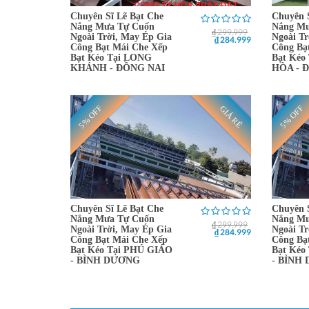
Chuyên Sĩ Lẽ Bạt Che
Chuyên 
Nắng Mưa Tự Cuốn
Nắng Mư
₫ 299.999
Ngoài Trời, May Ép Gia
Ngoài Tr
₫ 284.999
Công Bạt Mái Che Xếp
Công Bạ
Bạt Kéo Tại LONG
Bạt Kéo
KHÁNH - ĐỒNG NAI
HÒA - 
5% OFF
5% OFF
GIÁ RẺ
Chuyên Sĩ Lẽ Bạt Che
Chuyên 
Nắng Mưa Tự Cuốn
Nắng Mư
₫ 299.999
Ngoài Trời, May Ép Gia
Ngoài Tr
₫ 284.999
Công Bạt Mái Che Xếp
Công Bạ
Bạt Kéo Tại PHÚ GIÁO
Bạt Kéo
- BÌNH DƯƠNG
- BÌNH