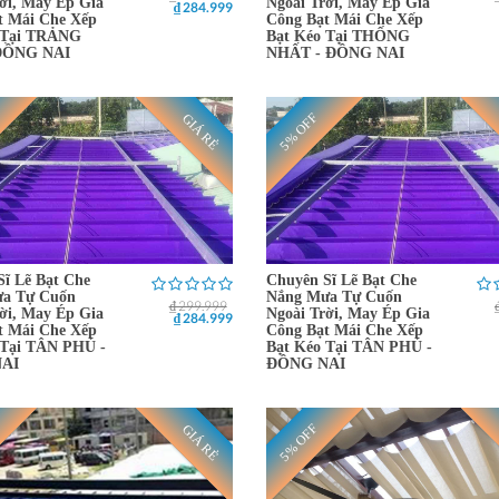
ời, May Ép Gia
Ngoài Trời, May Ép Gia
₫ 284.999
t Mái Che Xếp
Công Bạt Mái Che Xếp
 Tại TRẢNG
Bạt Kéo Tại THỐNG
ĐỒNG NAI
NHẤT - ĐỒNG NAI
5% OFF
GIÁ RẺ
Sĩ Lẽ Bạt Che
Chuyên Sĩ Lẽ Bạt Che
a Tự Cuốn
Nắng Mưa Tự Cuốn
₫ 299.999
ời, May Ép Gia
Ngoài Trời, May Ép Gia
₫ 284.999
t Mái Che Xếp
Công Bạt Mái Che Xếp
 Tại TÂN PHÚ -
Bạt Kéo Tại TÂN PHÚ -
AI
ĐỒNG NAI
5% OFF
GIÁ RẺ