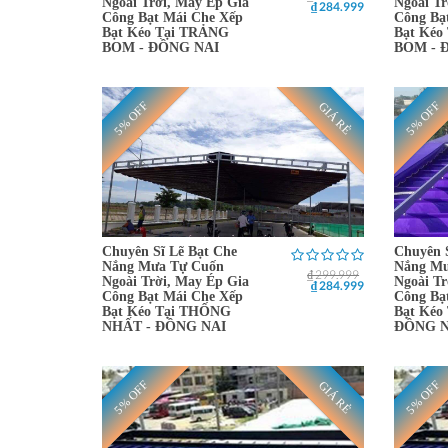
Ngoài Trời, May Ép Gia
Ngoài Tr
₫ 284.999
Công Bạt Mái Che Xếp
Công Bạ
Bạt Kéo Tại TRẢNG
Bạt Kéo
BOM - ĐỒNG NAI
BOM - 
5% OFF
5% OFF
GIÁ RẺ
Chuyên Sĩ Lẽ Bạt Che
Chuyên 
Nắng Mưa Tự Cuốn
Nắng Mư
₫ 299.999
Ngoài Trời, May Ép Gia
Ngoài Tr
₫ 284.999
Công Bạt Mái Che Xếp
Công Bạ
Bạt Kéo Tại THỐNG
Bạt Kéo
NHẤT - ĐỒNG NAI
ĐỒNG N
5% OFF
5% OFF
GIÁ RẺ