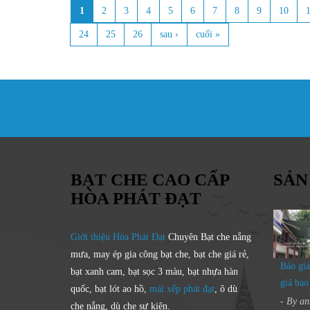
1
2
3
4
5
6
7
8
9
10
Trang
24
25
26
sau ›
cuối »
BẠT CHE CAO CẤP
SẢN
HÒA PHÁT ĐẠT
Giới thiệu Hòa Phát Đạt
Chuyên Bạt che nắng
mưa, may ép gia công bạt che, bạt che giá rẻ,
Báo giá
bạt xanh cam, bạt sọc 3 màu, bạt nhựa hàn
giá bao
quốc, bạt lót ao hồ,
mái xếp phát đạt
, ô dù
- By
an
che nắng, dù che sự kiện.