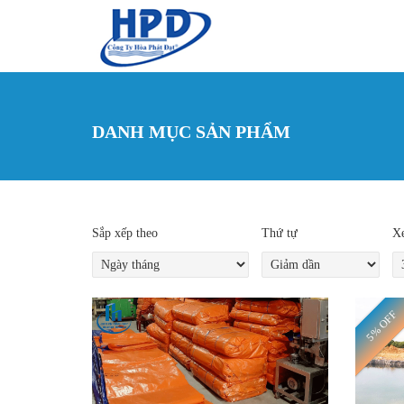
Nhảy đến nội dung
DANH MỤC SẢN PHẨM
Sắp xếp theo
Thứ tự
Xe
5% OFF