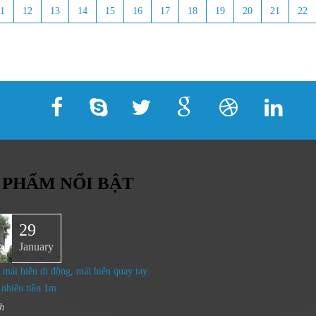
11
12
13
14
15
16
17
18
19
20
21
22
 PHẨM NỔI BẬT
29
January
 mái hiên di động, mái hiên quay tay
 nhiêu tiền 1m
h