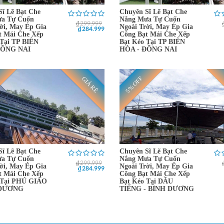
Sĩ Lẽ Bạt Che
Chuyên Sĩ Lẽ Bạt Che
a Tự Cuốn
Nắng Mưa Tự Cuốn
₫ 299.999
ời, May Ép Gia
Ngoài Trời, May Ép Gia
₫ 284.999
t Mái Che Xếp
Công Bạt Mái Che Xếp
 Tại TP BIÊN
Bạt Kéo Tại TP BIÊN
ĐỒNG NAI
HÒA - ĐỒNG NAI
5% OFF
GIÁ RẺ
Sĩ Lẽ Bạt Che
Chuyên Sĩ Lẽ Bạt Che
a Tự Cuốn
Nắng Mưa Tự Cuốn
₫ 299.999
ời, May Ép Gia
Ngoài Trời, May Ép Gia
₫ 284.999
t Mái Che Xếp
Công Bạt Mái Che Xếp
 Tại PHÚ GIÁO
Bạt Kéo Tại DẦU
 DƯƠNG
TIẾNG - BÌNH DƯƠNG