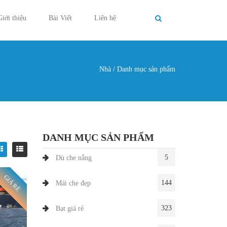
Giới thiệu
Bài Viết
Liên hệ
Nhà
/
Danh mục sản phẩm
g ở đây
DANH MỤC SẢN PHẨM
5
Dù che nắng
GIÁ RẺ
144
Mái che đẹp
323
Bạt giá rẻ