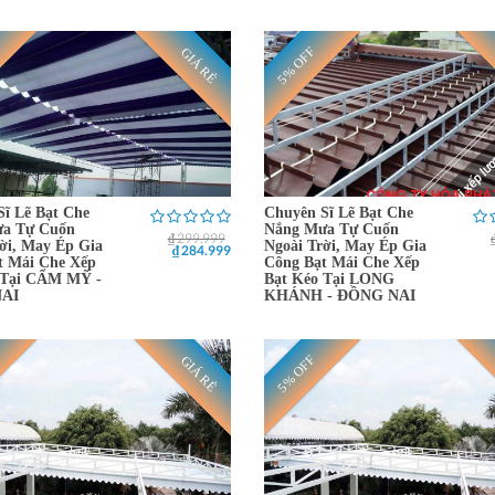
5% OFF
GIÁ RẺ
Sĩ Lẽ Bạt Che
Chuyên Sĩ Lẽ Bạt Che
a Tự Cuốn
Nắng Mưa Tự Cuốn
₫ 299.999
ời, May Ép Gia
Ngoài Trời, May Ép Gia
₫ 284.999
t Mái Che Xếp
Công Bạt Mái Che Xếp
 Tại CẨM MỸ -
Bạt Kéo Tại LONG
AI
KHÁNH - ĐỒNG NAI
5% OFF
GIÁ RẺ