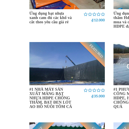
Ứng dụng bạt nhựa
Ứng dụn
xanh cam đủ các khổ và
thấm Hdp
₫ 12.000
cắt theo yêu cầu giá rẻ
mua và 
HDPE đạ
FEATURED
#1 NHÀ MÁY SẢN
#1 PHƯ
XUẤT MÀNG BẠT
CÔNG 
₫ 35.000
NHỰA HDPE CHỐNG
HDPE, 
THẤM, BẠT ĐEN LÓT
CHỐNG
AO HỒ NUÔI TÔM CÁ
QUẢ