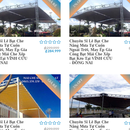
5% OFF
GIÁ RẺ
Sĩ Lẽ Bạt Che
Chuyên Sĩ Lẽ Bạt Che
a Tự Cuốn
Nắng Mưa Tự Cuốn
₫ 299.999
ời, May Ép Gia
Ngoài Trời, May Ép Gia
₫ 284.999
t Mái Che Xếp
Công Bạt Mái Che Xếp
 Tại VĨNH CỬU
Bạt Kéo Tại VĨNH CỬU
 NAI
- ĐỒNG NAI
5% OFF
GIÁ RẺ
Sĩ Lẽ Bạt Che
Chuyên Sĩ Lẽ Bạt Che
a Tự Cuốn
Nắng Mưa Tự Cuốn
₫ 299.999