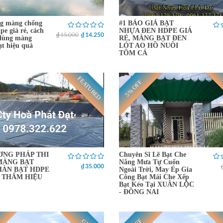
g màng chống
#1 BÁO GIÁ BẠT
e giá rẻ, cách
NHỰA ĐEN HDPE GIÁ
₫ 15.000
₫ 14.250
dùng màng
RẺ, MÀNG BẠT ĐEN
t hiệu quả
LÓT AO HỒ NUÔI
TÔM CÁ
FEATURED
5% OFF
ƠNG PHÁP THI
Chuyên Sĩ Lẽ Bạt Che
MÀNG BẠT
Nắng Mưa Tự Cuốn
₫ 35.000
HÀN BẠT HDPE
Ngoài Trời, May Ép Gia
 THẤM HIỆU
Công Bạt Mái Che Xếp
Bạt Kéo Tại XUÂN LỘC
- ĐỒNG NAI