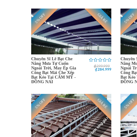
5% OFF
5% OFF
GIÁ RẺ
Chuyên Sĩ Lẽ Bạt Che
Chuyên 
Nắng Mưa Tự Cuốn
Nắng Mư
₫ 299.999
Ngoài Trời, May Ép Gia
Ngoài Tr
₫ 284.999
Công Bạt Mái Che Xếp
Công Bạ
Bạt Kéo Tại CẨM MỸ -
Bạt Kéo
ĐỒNG NAI
ĐỒNG N
5% OFF
5% OFF
GIÁ RẺ