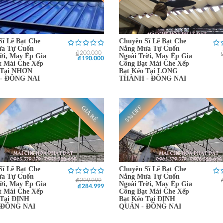
Sĩ Lẽ Bạt Che
Chuyên Sĩ Lẽ Bạt Che
a Tự Cuốn
Nắng Mưa Tự Cuốn
₫ 200.000
ời, May Ép Gia
Ngoài Trời, May Ép Gia
₫ 190.000
t Mái Che Xếp
Công Bạt Mái Che Xếp
 Tại NHƠN
Bạt Kéo Tại LONG
- ĐỒNG NAI
THÀNH - ĐỒNG NAI
5% OFF
GIÁ RẺ
Sĩ Lẽ Bạt Che
Chuyên Sĩ Lẽ Bạt Che
a Tự Cuốn
Nắng Mưa Tự Cuốn
₫ 299.999
ời, May Ép Gia
Ngoài Trời, May Ép Gia
₫ 284.999
t Mái Che Xếp
Công Bạt Mái Che Xếp
 Tại ĐỊNH
Bạt Kéo Tại ĐỊNH
 ĐỒNG NAI
QUÁN - ĐỒNG NAI