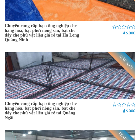
Chuyên cung cấp bạt công nghiệp che
hàng hóa, bạt phơi nông sản, bạt che
₫ 6.000
đậy che phủ vật liệu giá rẻ tại Hạ Long
Quảng Ninh
MẪU MỚI
Chuyên cung cấp bạt công nghiệp che
hàng hóa, bạt phơi nông sản, bạt che
₫ 6.000
đậy che phủ vật liệu giá rẻ tại Quảng
Ngãi
FEATURED