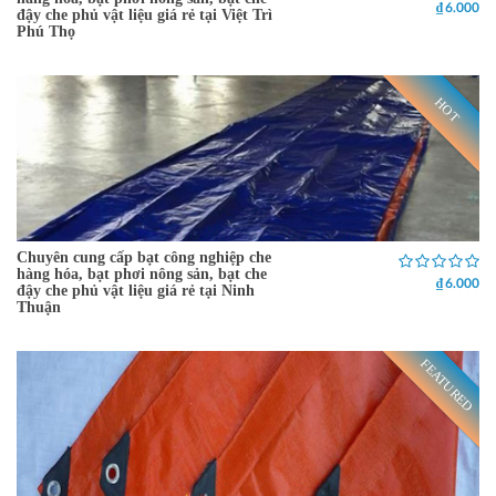
₫ 6.000
đậy che phủ vật liệu giá rẻ tại Việt Trì
Phú Thọ
HOT
Chuyên cung cấp bạt công nghiệp che
hàng hóa, bạt phơi nông sản, bạt che
₫ 6.000
đậy che phủ vật liệu giá rẻ tại Ninh
Thuận
FEATURED