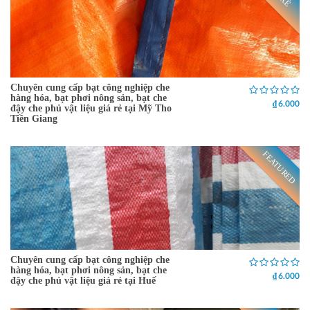
Chuyên cung cấp bạt công nghiệp che
hàng hóa, bạt phơi nông sản, bạt che
₫ 6.000
đậy che phủ vật liệu giá rẻ tại Mỹ Tho
Tiền Giang
FEATURED
Chuyên cung cấp bạt công nghiệp che
hàng hóa, bạt phơi nông sản, bạt che
₫ 6.000
đậy che phủ vật liệu giá rẻ tại Huế