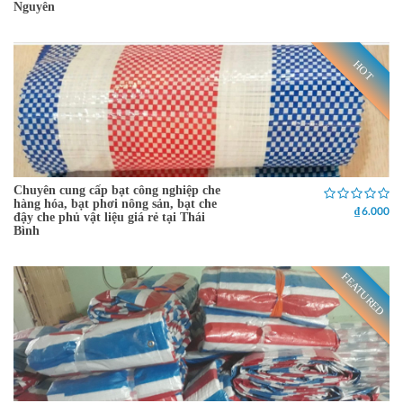
Nguyên
HOT
Chuyên cung cấp bạt công nghiệp che
hàng hóa, bạt phơi nông sản, bạt che
₫ 6.000
đậy che phủ vật liệu giá rẻ tại Thái
Bình
FEATURED