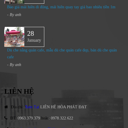
Báo giá mái hiên di động, mái hiên quay tay giá bao nhiêu tiền 1m
- By
anh
28
January
Dù che nắng quán cafe, mẫu dù che quán cafe đẹp, bán dù che quán
cafe
- By
anh
LIÊN HỆ
Địa chỉ
:
Xem Tại
LIÊN HỆ HÒA PHÁT ĐẠT
ĐT
:
0963.379.379
hoặc
:
0978.322.622