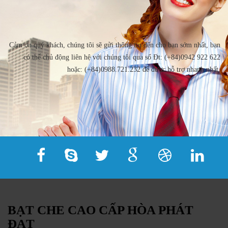
Cảm ơn quý khách, chúng tôi sẽ gửi thông tin đến cho bạn sớm nhất, bạn
có thể chủ động liên hệ với chúng tôi qua số Đt: (+84)0942 922 622
hoặc: (+84)0988.721.232 để được hỗ trợ nhanh nhất.
BẠT CHE CAO CẤP HÒA PHÁT
ĐẠT