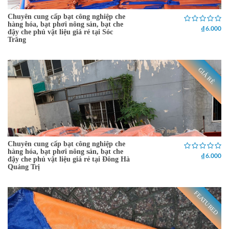
Chuyên cung cấp bạt công nghiệp che
hàng hóa, bạt phơi nông sản, bạt che
₫ 6.000
đậy che phủ vật liệu giá rẻ tại Sóc
Trăng
GIÁ RẺ
Chuyên cung cấp bạt công nghiệp che
hàng hóa, bạt phơi nông sản, bạt che
₫ 6.000
đậy che phủ vật liệu giá rẻ tại Đông Hà
Quảng Trị
FEATURED