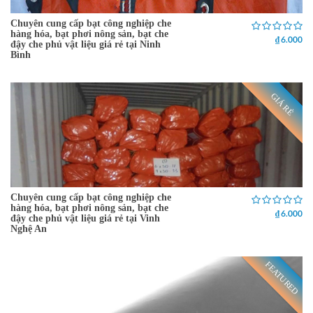
Chuyên cung cấp bạt công nghiệp che
hàng hóa, bạt phơi nông sản, bạt che
₫ 6.000
đậy che phủ vật liệu giá rẻ tại Ninh
Bình
GIÁ RẺ
Chuyên cung cấp bạt công nghiệp che
hàng hóa, bạt phơi nông sản, bạt che
₫ 6.000
đậy che phủ vật liệu giá rẻ tại Vinh
Nghệ An
FEATURED