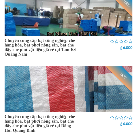
Chuyên cung cấp bạt công nghiệp che
hàng hóa, bạt phơi nông sản, bạt che
₫ 6.000
đậy che phủ vật liệu giá rẻ tại Tam Kỳ
Quảng Nam
HOT
Chuyên cung cấp bạt công nghiệp che
hàng hóa, bạt phơi nông sản, bạt che
₫ 6.000
đậy che phủ vật liệu giá rẻ tại Đồng
Hới Quảng Bình