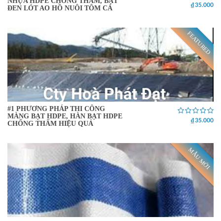
NHỰA HDPE CHỐNG THẤM, BẠT
₫ 35.000
ĐEN LÓT AO HỒ NUÔI TÔM CÁ
FEATURED
#1 PHƯƠNG PHÁP THI CÔNG
MÀNG BẠT HDPE, HÀN BẠT HDPE
₫ 35.000
CHỐNG THẤM HIỆU QUẢ
MẪU MỚI