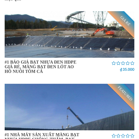
GIÁ RẺ
#1 BÁO GIÁ BẠT NHỰA ĐEN HDPE
GIÁ RẺ, MÀNG BẠT ĐEN LÓT AO
₫ 35.000
HỒ NUÔI TÔM CÁ
FEATURED
#1 NHÀ MÁY SẢN XUẤT MÀNG BẠT