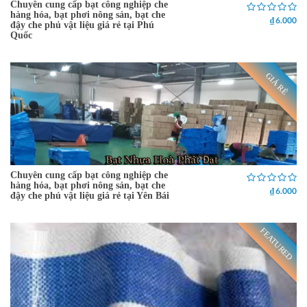
Chuyên cung cấp bạt công nghiệp che
hàng hóa, bạt phơi nông sản, bạt che
₫ 6.000
đậy che phủ vật liệu giá rẻ tại Phú
Quốc
GIÁ RẺ
Chuyên cung cấp bạt công nghiệp che
hàng hóa, bạt phơi nông sản, bạt che
₫ 6.000
đậy che phủ vật liệu giá rẻ tại Yên Bái
FEATURED