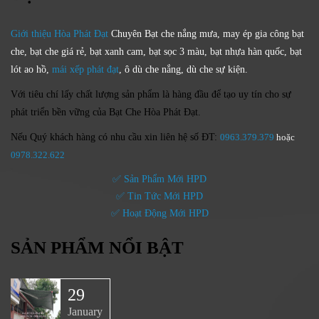
Giới thiệu Hòa Phát Đạt
Chuyên Bạt che nắng mưa, may ép gia công bạt
che, bạt che giá rẻ, bạt xanh cam, bạt sọc 3 màu, bạt nhựa hàn quốc, bạt
lót ao hồ,
mái xếp phát đạt
, ô dù che nắng, dù che sự kiện.
Với tiêu chí lấy
chất lượng sản phẩm
là hàng đầu để tạo uy tín cho sự
phát triển bền vững của
Bạt Che Hòa Phát Đạt.
Nếu Quý khách hàng có nhu cầu xin
liên hệ số ĐT:
0963.379.379
hoặc
0
978.322.622
✅ Sản Phẩm Mới HPD
✅ Tin Tức Mới HPD
✅ Hoạt Động Mới HPD
SẢN PHẨM NỔI BẬT
29
January