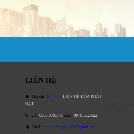
LIÊN HỆ
Địa chỉ
:
Xem Tại
LIÊN HỆ HÒA PHÁT
ĐẠT
ĐT
:
0963.379.379
hoặc
:
0978.322.622
Mail:
hoaphatdatgroup79@gmail.com