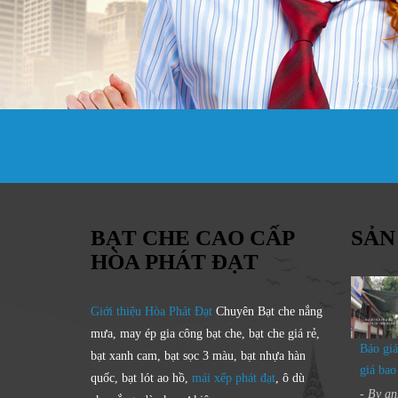
BẠT CHE CAO CẤP
SẢN
HÒA PHÁT ĐẠT
Giới thiệu Hòa Phát Đạt
Chuyên Bạt che nắng
mưa, may ép gia công bạt che, bạt che giá rẻ,
Báo giá
bạt xanh cam, bạt sọc 3 màu, bạt nhựa hàn
giá bao
quốc, bạt lót ao hồ,
mái xếp phát đạt
, ô dù
- By
an