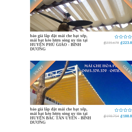
báo giá lắp đặt mái che bạt xếp,
mái bạt kéo lượn sóng uy tín tại
₫ 235.678
₫ 223.
HUYỆN PHÚ GIÁO - BÌNH
DƯƠNG
5% OFF
GIÁ R
báo giá lắp đặt mái che bạt xếp,
mái bạt kéo lượn sóng uy tín tại
₫ 198.754
₫ 188.
HUYỆN BẮC TÂN UYÊN - BÌNH
DƯƠNG