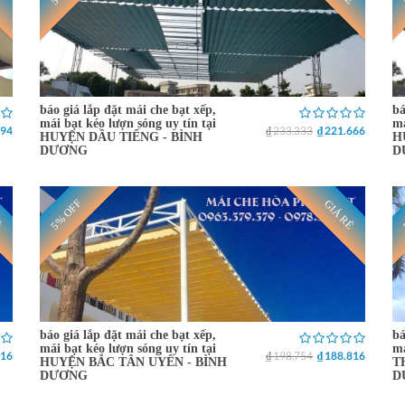
báo giá lắp đặt mái che bạt xếp,
bá
mái bạt kéo lượn sóng uy tín tại
má
894
₫ 233.333
₫ 221.666
HUYỆN DẦU TIẾNG - BÌNH
H
DƯƠNG
D
5% OFF
Ẻ
GIÁ RẺ
báo giá lắp đặt mái che bạt xếp,
bá
mái bạt kéo lượn sóng uy tín tại
má
816
₫ 198.754
₫ 188.816
HUYỆN BẮC TÂN UYÊN - BÌNH
T
DƯƠNG
D