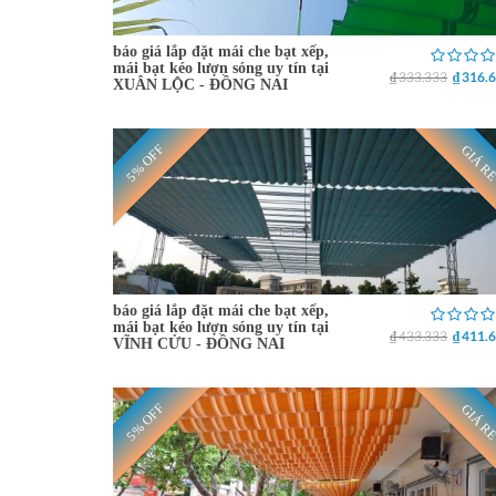
báo giá lắp đặt mái che bạt xếp,
mái bạt kéo lượn sóng uy tín tại
₫ 333.333
₫ 316.
XUÂN LỘC - ĐỒNG NAI
5% OFF
GIÁ R
báo giá lắp đặt mái che bạt xếp,
mái bạt kéo lượn sóng uy tín tại
₫ 433.333
₫ 411.
VĨNH CỬU - ĐỒNG NAI
5% OFF
GIÁ R