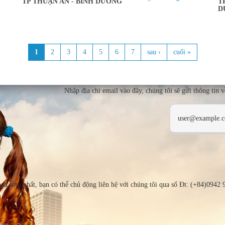
TP THUẬN AN - BÌNH DƯƠNG
T
D
1
2
3
4
5
6
7
sau ›
cuối »
Nhập địa chi email vào đây, chúng tôi sẽ gửi thông tin 
bạn sớm nhất, bạn có thể chủ động liên hệ với chúng tôi qua số Đt: (+84)0942