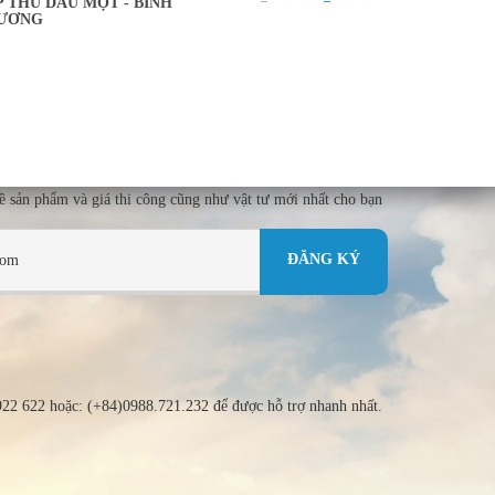
P THỦ DẦU MỘT - BÌNH
ƯƠNG
về sản phẩm và giá thi công cũng như vật tư mới nhất cho bạn
 922 622 hoặc: (+84)0988.721.232 để được hỗ trợ nhanh nhất.