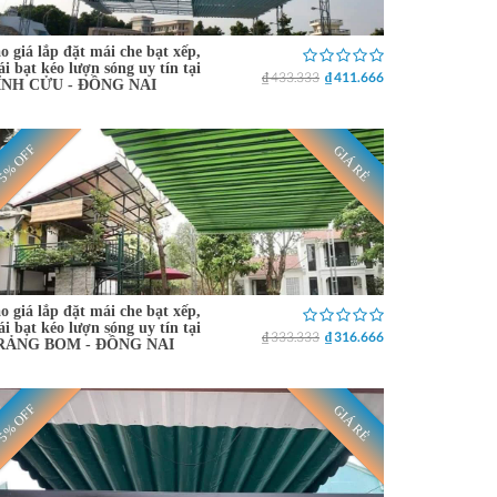
o giá lắp đặt mái che bạt xếp,
i bạt kéo lượn sóng uy tín tại
₫ 433.333
₫ 411.666
ĨNH CỬU - ĐỒNG NAI
5% OFF
GIÁ RẺ
o giá lắp đặt mái che bạt xếp,
i bạt kéo lượn sóng uy tín tại
₫ 333.333
₫ 316.666
RẢNG BOM - ĐỒNG NAI
5% OFF
GIÁ RẺ