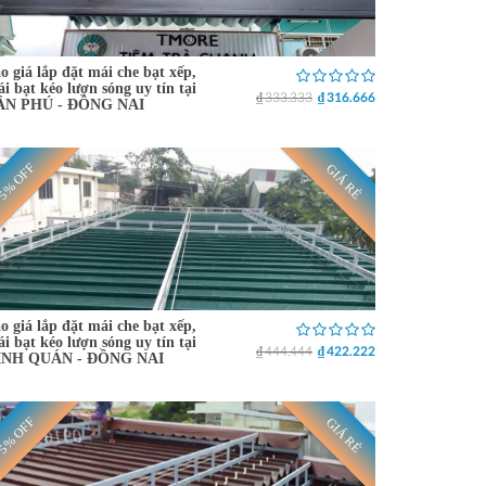
o giá lắp đặt mái che bạt xếp,
i bạt kéo lượn sóng uy tín tại
₫ 333.333
₫ 316.666
ÂN PHÚ - ĐỒNG NAI
5% OFF
GIÁ RẺ
o giá lắp đặt mái che bạt xếp,
i bạt kéo lượn sóng uy tín tại
₫ 444.444
₫ 422.222
ỊNH QUÁN - ĐỒNG NAI
5% OFF
GIÁ RẺ