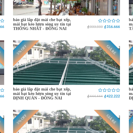
báo giá lắp đặt mái che bạt xếp,
bá
mái bạt kéo lượn sóng uy tín tại
má
666
₫ 333.333
₫ 316.666
THỐNG NHẤT - ĐỒNG NAI
T
5% OFF
Ẻ
GIÁ RẺ
báo giá lắp đặt mái che bạt xếp,
bá
mái bạt kéo lượn sóng uy tín tại
má
666
₫ 444.444
₫ 422.222
ĐỊNH QUÁN - ĐỒNG NAI
Đ
5% OFF
Ẻ
GIÁ RẺ