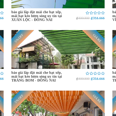
báo giá lắp đặt mái che bạt xếp,
bá
mái bạt kéo lượn sóng uy tín tại
má
666
₫ 333.333
₫ 316.666
XUÂN LỘC - ĐỒNG NAI
V
5% OFF
Ẻ
GIÁ RẺ
báo giá lắp đặt mái che bạt xếp,
bá
mái bạt kéo lượn sóng uy tín tại
má
666
₫ 333.333
₫ 316.666
TRẢNG BOM - ĐỒNG NAI
T
5% OFF
Ẻ
GIÁ RẺ