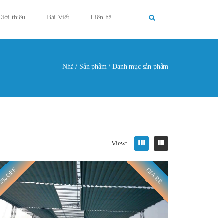
Giới thiệu
Bài Viết
Liên hệ
Nhà
/
Sản phẩm
/
Danh mục sản phẩm
g ở đây
View:
5% OFF
GIÁ RẺ