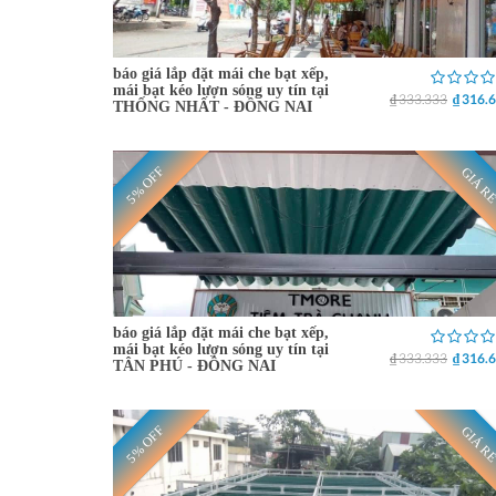
báo giá lắp đặt mái che bạt xếp,
mái bạt kéo lượn sóng uy tín tại
₫ 333.333
₫ 316.
THỐNG NHẤT - ĐỒNG NAI
5% OFF
GIÁ R
báo giá lắp đặt mái che bạt xếp,
mái bạt kéo lượn sóng uy tín tại
₫ 333.333
₫ 316.
TÂN PHÚ - ĐỒNG NAI
5% OFF
GIÁ R