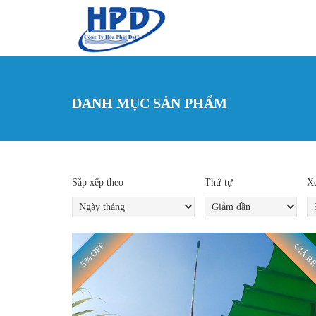
Nhảy đến nội dung
DANH MỤC SẢN PHẨM
Sắp xếp theo
Thứ tự
Xe
5% OFF
GIÁ R