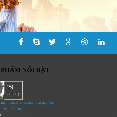
 PHẨM NỔI BẬT
29
January
 mái hiên di động, mái hiên quay tay
 nhiêu tiền 1m
h