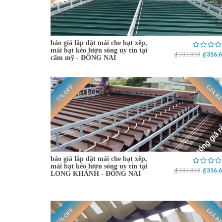
báo giá lắp đặt mái che bạt xếp,
mái bạt kéo lượn sóng uy tín tại
₫ 333.333
₫ 316.
cẩm mỹ - ĐỒNG NAI
5% OFF
GIÁ R
báo giá lắp đặt mái che bạt xếp,
mái bạt kéo lượn sóng uy tín tại
₫ 333.333
₫ 316.
LONG KHÁNH - ĐỒNG NAI
5% OFF
GIÁ R