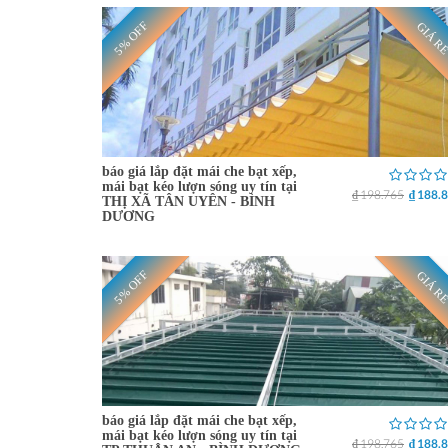
5% OFF
GIÁ R
báo giá lắp đặt mái che bạt xếp,
mái bạt kéo lượn sóng uy tín tại
₫ 198.765
₫ 188.
THỊ XÃ TÂN UYÊN - BÌNH
DƯƠNG
5% OFF
GIÁ R
báo giá lắp đặt mái che bạt xếp,
mái bạt kéo lượn sóng uy tín tại
₫ 198.765
₫ 188.