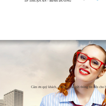
TP THUẬN AN - BÌNH DƯƠNG
Trang
Cảm ơn quý khách, chúng tôi sẽ gửi thông tin đến cho 