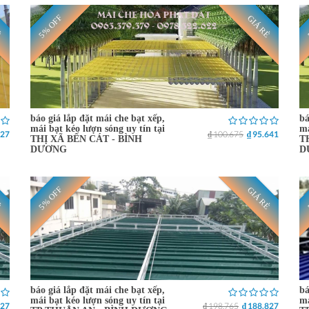
5% OFF
Ẻ
GIÁ RẺ
báo giá lắp đặt mái che bạt xếp,
bá
mái bạt kéo lượn sóng uy tín tại
má
827
₫ 100.675
₫ 95.641
THỊ XÃ BẾN CÁT - BÌNH
T
DƯƠNG
D
5% OFF
Ẻ
GIÁ RẺ
báo giá lắp đặt mái che bạt xếp,
bá
mái bạt kéo lượn sóng uy tín tại
má
827
₫ 198.765
₫ 188.827