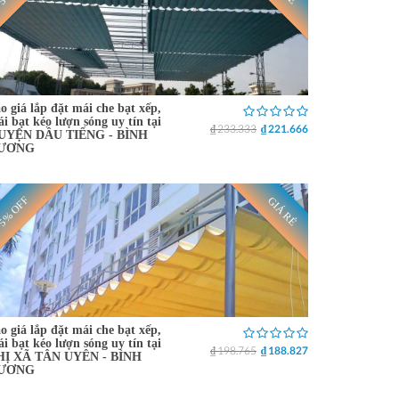
o giá lắp đặt mái che bạt xếp,
i bạt kéo lượn sóng uy tín tại
₫ 233.333
₫ 221.666
UYỆN DẦU TIẾNG - BÌNH
ƯƠNG
5% OFF
GIÁ RẺ
o giá lắp đặt mái che bạt xếp,
i bạt kéo lượn sóng uy tín tại
₫ 198.765
₫ 188.827
HỊ XÃ TÂN UYÊN - BÌNH
ƯƠNG