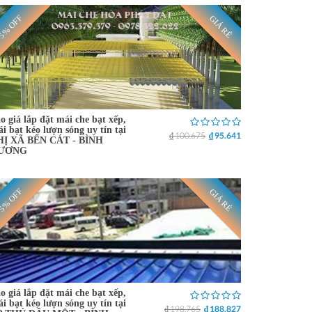
5% OFF
GIÁ RẺ
o giá lắp đặt mái che bạt xếp,
i bạt kéo lượn sóng uy tín tại
₫ 100.675
₫ 95.641
HỊ XÃ BẾN CÁT - BÌNH
ƯƠNG
5% OFF
GIÁ RẺ
o giá lắp đặt mái che bạt xếp,
i bạt kéo lượn sóng uy tín tại
₫ 198.765
₫ 188.827