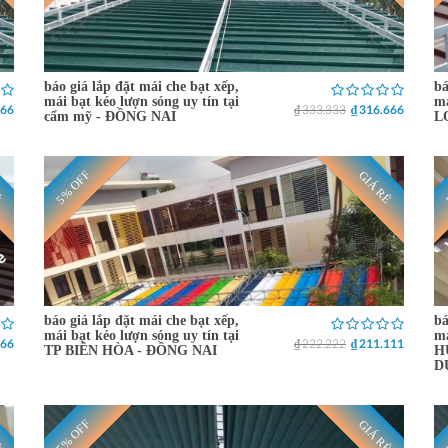
báo giá lắp đặt mái che bạt xếp,
bá
mái bạt kéo lượn sóng uy tín tại
má
666
₫ 333.333
₫ 316.666
cẩm mỹ - ĐỒNG NAI
L
5% OFF
Ẻ
GIÁ RẺ
báo giá lắp đặt mái che bạt xếp,
bá
mái bạt kéo lượn sóng uy tín tại
má
666
₫ 222.222
₫ 211.111
TP BIÊN HÒA - ĐỒNG NAI
H
D
5% OFF
Ẻ
GIÁ RẺ