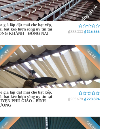
o giá lắp đặt mái che bạt xếp,
i bạt kéo lượn sóng uy tín tại
₫ 333.333
₫ 316.666
ONG KHÁNH - ĐỒNG NAI
5% OFF
GIÁ RẺ
o giá lắp đặt mái che bạt xếp,
i bạt kéo lượn sóng uy tín tại
₫ 235.678
₫ 223.894
UYỆN PHÚ GIÁO - BÌNH
ƯƠNG
5% OFF
GIÁ RẺ