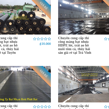
GIÁ RẺ
ung cấp thi
Chuyên cung cấp thi
ng bạt nhựa
công màng bạt nhựa
₫ 35.000
, trải ao hồ
HDPE lót, trải ao hồ
 cá, thủy hải
nuôi tôm cá, thủy hải
rẻ tại Tuyên
sản giá rẻ tại Trà Vinh
GIÁ RẺ
ung cấp thi
Chuyên cung cấp thi