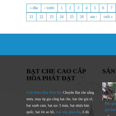
« đầu
‹ trước
1
2
3
4
5
6
7
Trang
21
22
23
24
25
26
sau ›
cuối »
BẠT CHE CAO CẤP
SẢN
HÒA PHÁT ĐẠT
Giới thiệu Hòa Phát Đạt
Chuyên Bạt che nắng
mưa, may ép gia công bạt che, bạt che giá rẻ,
Báo giá
bạt xanh cam, bạt sọc 3 màu, bạt nhựa hàn
giá bao
quốc, bạt lót ao hồ,
mái xếp phát đạt
, ô dù