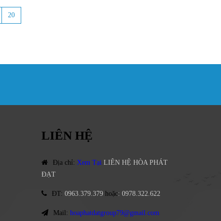
20
LIÊN HỆ
Địa chỉ
:
Xem Tại
LIÊN HỆ HÒA PHÁT
ĐẠT
ĐT
:
0963.379.379
hoặc
:
0978.322.622
Mail:
hoaphatdatgroup79@gmail.com