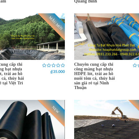
Nam
Quảng Bình
MẪU MỚI
ung cấp thi
Chuyên cung cấp thi
ng bạt nhựa
công màng bạt nhựa
₫ 35.000
, trải ao hồ
HDPE lót, trải ao hồ
 cá, thủy hải
nuôi tôm cá, thủy hải
ẻ tại Việt Trì
sản giá rẻ tại Ninh
Thuận
NEW