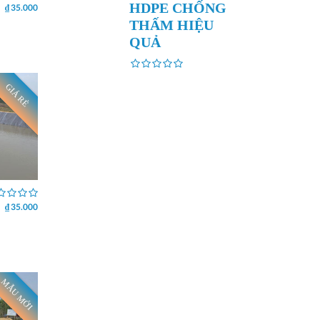
HDPE CHỐNG
₫ 35.000
THẤM HIỆU
QUẢ
GIÁ RẺ
₫ 35.000
MẪU MỚI