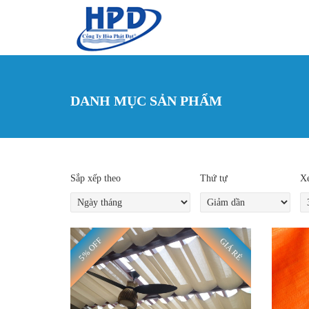
Nhảy đến nội dung
DANH MỤC SẢN PHẨM
Sắp xếp theo
Thứ tự
Xe
5% OFF
GIÁ RẺ