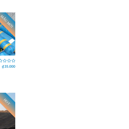
MẪU MỚI
₫ 35.000
HOT