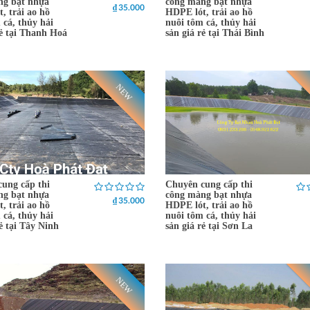
ng bạt nhựa
công màng bạt nhựa
₫ 35.000
, trải ao hồ
HDPE lót, trải ao hồ
 cá, thủy hải
nuôi tôm cá, thủy hải
rẻ tại Thanh Hoá
sản giá rẻ tại Thái Bình
NEW
ung cấp thi
Chuyên cung cấp thi
ng bạt nhựa
công màng bạt nhựa
₫ 35.000
, trải ao hồ
HDPE lót, trải ao hồ
 cá, thủy hải
nuôi tôm cá, thủy hải
rẻ tại Tây Ninh
sản giá rẻ tại Sơn La
NEW