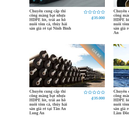
Chuyên cung cấp thi
Chuyên c
công màng bạt nhựa
công mà
₫ 35.000
HDPE lót, trải ao hồ
HDPE lót
nuôi tôm cá, thủy hải
nuôi tôm
sản giá rẻ tại Ninh Bình
sản giá 
An
GIÁ RẺ
Chuyên cung cấp thi
Chuyên c
công màng bạt nhựa
công mà
₫ 35.000
HDPE lót, trải ao hồ
HDPE lót
nuôi tôm cá, thủy hải
nuôi tôm
sản giá rẻ tại Tân An
sản giá r
Long An
Lâm Đồ