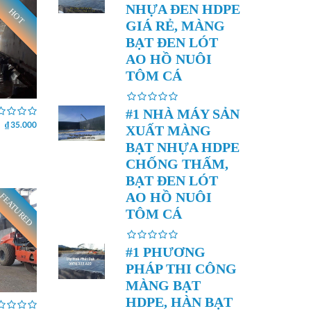
NHỰA ĐEN HDPE
HOT
GIÁ RẺ, MÀNG
BẠT ĐEN LÓT
AO HỒ NUÔI
TÔM CÁ
#1 NHÀ MÁY SẢN
₫ 35.000
XUẤT MÀNG
BẠT NHỰA HDPE
CHỐNG THẤM,
BẠT ĐEN LÓT
AO HỒ NUÔI
FEATURED
TÔM CÁ
#1 PHƯƠNG
PHÁP THI CÔNG
MÀNG BẠT
HDPE, HÀN BẠT