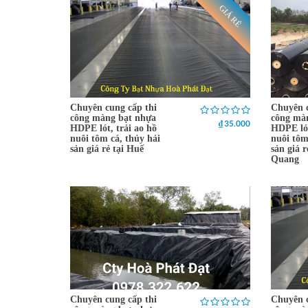
GIÁ RẺ
Chuyên cung cấp thi
Chuyên c
công màng bạt nhựa
công mà
₫ 35.000
HDPE lót, trải ao hồ
HDPE lót
nuôi tôm cá, thủy hải
nuôi tôm
sản giá rẻ tại Huế
sản giá 
Quang
Chuyên cung cấp thi
Chuyên c