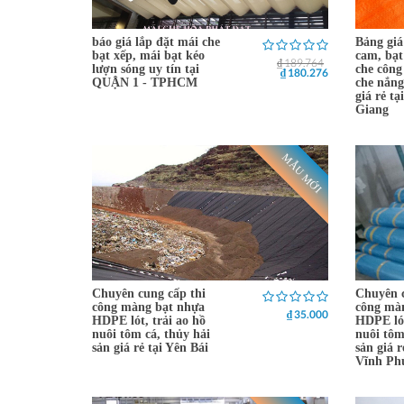
báo giá lắp đặt mái che
Bảng giá
bạt xếp, mái bạt kéo
cam, bạt
₫ 189.764
lượn sóng uy tín tại
che công
₫ 180.276
QUẬN 1 - TPHCM
che nắng
giá rẻ t
Giang
MẪU MỚI
Chuyên cung cấp thi
Chuyên c
công màng bạt nhựa
công mà
₫ 35.000
HDPE lót, trải ao hồ
HDPE lót
nuôi tôm cá, thủy hải
nuôi tôm
sản giá rẻ tại Yên Bái
sản giá 
Vĩnh Ph