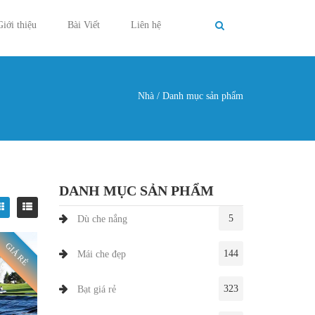
Giới thiệu
Bài Viết
Liên hệ
Nhà
/
Danh mục sản phẩm
g ở đây
DANH MỤC SẢN PHẨM
5
Dù che nắng
GIÁ RẺ
144
Mái che đẹp
323
Bạt giá rẻ