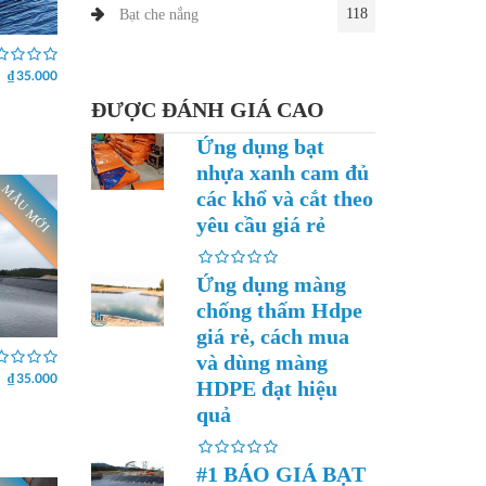
118
Bạt che nắng
₫ 35.000
ĐƯỢC ĐÁNH GIÁ CAO
Ứng dụng bạt
nhựa xanh cam đủ
MẪU MỚI
các khổ và cắt theo
yêu cầu giá rẻ
Ứng dụng màng
chống thấm Hdpe
giá rẻ, cách mua
và dùng màng
₫ 35.000
HDPE đạt hiệu
quả
#1 BÁO GIÁ BẠT