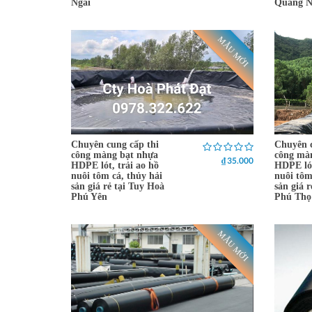
Ngãi
Quảng 
MẪU MỚI
Chuyên cung cấp thi
Chuyên c
công màng bạt nhựa
công mà
₫ 35.000
HDPE lót, trải ao hồ
HDPE lót
nuôi tôm cá, thủy hải
nuôi tôm
sản giá rẻ tại Tuy Hoà
sản giá r
Phú Yên
Phú Thọ
MẪU MỚI