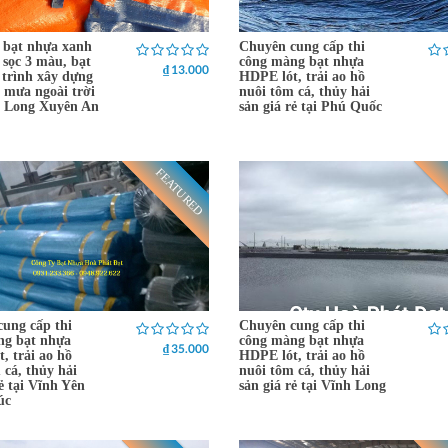
 bạt nhựa xanh
Chuyên cung cấp thi
 sọc 3 màu, bạt
công màng bạt nhựa
₫ 13.000
 trình xây dựng
HDPE lót, trải ao hồ
 mưa ngoài trời
nuôi tôm cá, thủy hải
ại Long Xuyên An
sản giá rẻ tại Phú Quốc
FEATURED
ung cấp thi
Chuyên cung cấp thi
ng bạt nhựa
công màng bạt nhựa
₫ 35.000
, trải ao hồ
HDPE lót, trải ao hồ
 cá, thủy hải
nuôi tôm cá, thủy hải
rẻ tại Vĩnh Yên
sản giá rẻ tại Vĩnh Long
úc