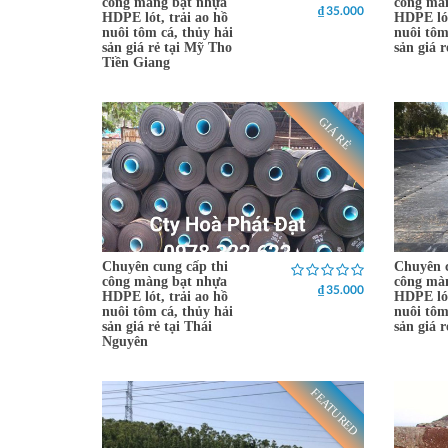
công màng bạt nhựa
công mà
₫ 35.000
HDPE lót, trải ao hồ
HDPE lót
nuôi tôm cá, thủy hải
nuôi tôm
sản giá rẻ tại Mỹ Tho
sản giá 
Tiền Giang
GIÁ RẺ
Chuyên cung cấp thi
Chuyên c
công màng bạt nhựa
công mà
₫ 35.000
HDPE lót, trải ao hồ
HDPE lót
nuôi tôm cá, thủy hải
nuôi tôm
sản giá rẻ tại Thái
sản giá 
Nguyên
FEATURED