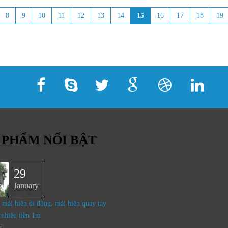
8
9
10
11
12
13
14
15
16
17
18
19
 PHẨM NỔI BẬT
29
January
 mái hiên di động, mái hiên quay tay
 nhiêu tiền 1m