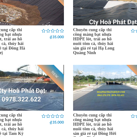
ung cấp thi
Chuyên cung cấp thi
ng bạt nhựa
công màng bạt nhựa
₫ 35.000
, trải ao hồ
HDPE lót, trải ao hồ
 cá, thủy hải
nuôi tôm cá, thủy hải
rẻ tại Đông Hà
sản giá rẻ tại Hạ Long
rị
Quảng Ninh
NEW
ung cấp thi
Chuyên cung cấp thi
ng bạt nhựa
công màng bạt nhựa
₫ 35.000
, trải ao hồ
HDPE lót, trải ao hồ
 cá, thủy hải
nuôi tôm cá, thủy hải
rẻ tại Tam Kỳ
sản giá rẻ tại Đồng Hới