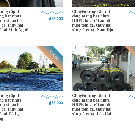
ung cấp thi
Chuyên cung cấp thi
ng bạt nhựa
công màng bạt nhựa
₫ 35.000
, trải ao hồ
HDPE lót, trải ao hồ
 cá, thủy hải
nuôi tôm cá, thủy hải
rẻ tại Vinh Nghệ
sản giá rẻ tại Nam Định
GIÁ RẺ
ung cấp thi
Chuyên cung cấp thi
ng bạt nhựa
công màng bạt nhựa
₫ 35.000
, trải ao hồ
HDPE lót, trải ao hồ
 cá, thủy hải
nuôi tôm cá, thủy hải
ẻ tại Đà Lạt
sản giá rẻ tại Lào Cai
ng