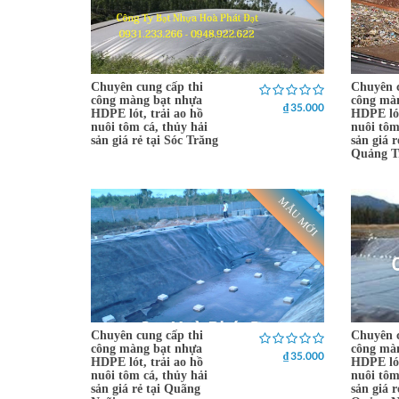
Chuyên cung cấp thi
Chuyên c
công màng bạt nhựa
công mà
₫ 35.000
HDPE lót, trải ao hồ
HDPE lót
nuôi tôm cá, thủy hải
nuôi tôm
sản giá rẻ tại Sóc Trăng
sản giá 
Quảng T
MẪU MỚI
Chuyên cung cấp thi
Chuyên c
công màng bạt nhựa
công mà
₫ 35.000
HDPE lót, trải ao hồ
HDPE lót
nuôi tôm cá, thủy hải
nuôi tôm
sản giá rẻ tại Quãng
sản giá 