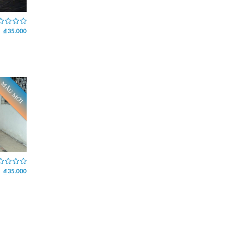
₫ 35.000
MẪU MỚI
₫ 35.000