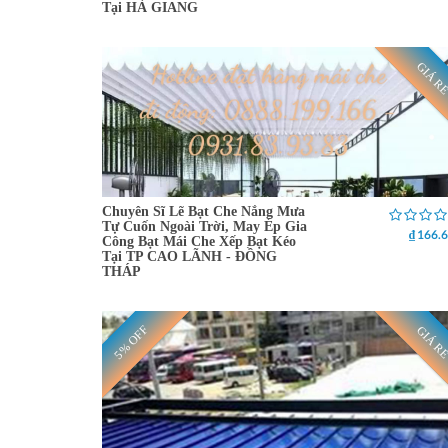
Tại HÀ GIANG
GIÁ R
Chuyên Sĩ Lẽ Bạt Che Nắng Mưa
Tự Cuốn Ngoài Trời, May Ép Gia
₫ 166.
Công Bạt Mái Che Xếp Bạt Kéo
Tại TP CAO LÃNH - ĐỒNG
THÁP
5% OFF
GIÁ R