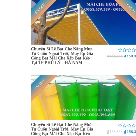
5% OFF
GIÁ R
Chuyên Sĩ Lẽ Bạt Che Nắng Mưa
Tự Cuốn Ngoài Trời, May Ép Gia
₫ 166.666
₫ 158.
Công Bạt Mái Che Xếp Bạt Kéo
Tại TP PHỦ LÝ - HÀ NAM
5% OFF
GIÁ R
Chuyên Sĩ Lẽ Bạt Che Nắng Mưa
Tự Cuốn Ngoài Trời, May Ép Gia
₫ 166.666
₫ 158.
Công Bạt Mái Che Xếp Bạt Kéo