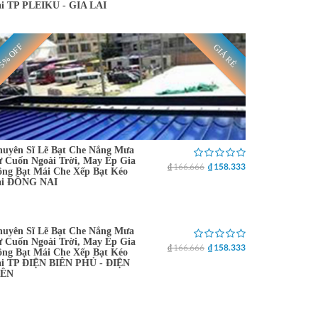
ại TP PLEIKU - GIA LAI
5% OFF
GIÁ RẺ
uyên Sĩ Lẽ Bạt Che Nắng Mưa
 Cuốn Ngoài Trời, May Ép Gia
₫ 166.666
₫ 158.333
ng Bạt Mái Che Xếp Bạt Kéo
ại ĐỒNG NAI
uyên Sĩ Lẽ Bạt Che Nắng Mưa
5% OFF
GIÁ RẺ
 Cuốn Ngoài Trời, May Ép Gia
₫ 166.666
₫ 158.333
ng Bạt Mái Che Xếp Bạt Kéo
ại TP ĐIỆN BIÊN PHỦ - ĐIỆN
IÊN