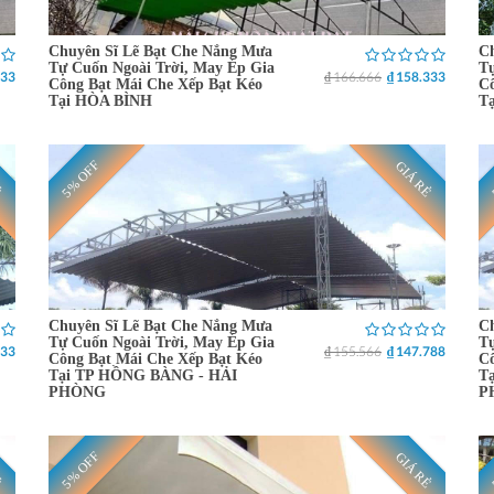
Chuyên Sĩ Lẽ Bạt Che Nắng Mưa
Ch
Tự Cuốn Ngoài Trời, May Ép Gia
Tự
333
₫ 166.666
₫ 158.333
Công Bạt Mái Che Xếp Bạt Kéo
Cô
Tại HÒA BÌNH
T
5% OFF
Ẻ
GIÁ RẺ
Chuyên Sĩ Lẽ Bạt Che Nắng Mưa
Ch
Tự Cuốn Ngoài Trời, May Ép Gia
Tự
333
₫ 155.566
₫ 147.788
Công Bạt Mái Che Xếp Bạt Kéo
Cô
Tại TP HỒNG BÀNG - HẢI
T
PHÒNG
P
5% OFF
Ẻ
GIÁ RẺ