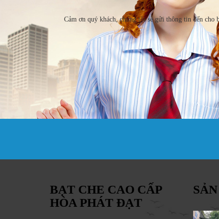
Cảm ơn quý khách, chúng tôi sẽ gửi thông tin đến cho 
BẠT CHE CAO CẤP
SẢN
HÒA PHÁT ĐẠT