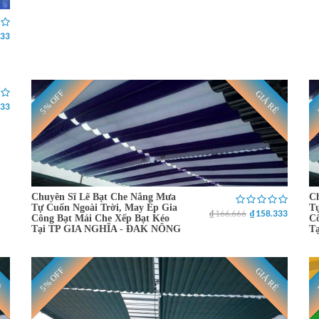
333
5% OFF
Ẻ
GIÁ RẺ
333
Chuyên Sĩ Lẽ Bạt Che Nắng Mưa
Ch
Tự Cuốn Ngoài Trời, May Ép Gia
Tự
₫ 166.666
₫ 158.333
Công Bạt Mái Che Xếp Bạt Kéo
Cô
Tại TP GIA NGHĨA - ĐAK NÔNG
T
5% OFF
Ẻ
GIÁ RẺ