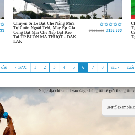
Chuyên Sĩ Lẽ Bạt Che Nắng Mưa
Ch
Tự Cuốn Ngoài Trời, May Ép Gia
Tự
333
₫ 166.666
₫ 158.333
Công Bạt Mái Che Xếp Bạt Kéo
Cô
Tại TP BUÔN MA THUỘT - ĐAK
T
LAK
 đầu
‹ trước
1
2
3
4
5
6
7
8
sau ›
cuối
Nhập địa chi email vào đây, chúng tôi sẽ gửi thông tin 