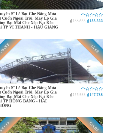
uyên Sĩ Lẽ Bạt Che Nắng Mưa
 Cuốn Ngoài Trời, May Ép Gia
₫ 166.666
₫ 158.333
ng Bạt Mái Che Xếp Bạt Kéo
ại TP VỊ THANH - HẬU GIANG
5% OFF
GIÁ RẺ
uyên Sĩ Lẽ Bạt Che Nắng Mưa
 Cuốn Ngoài Trời, May Ép Gia
₫ 155.566
₫ 147.788
ng Bạt Mái Che Xếp Bạt Kéo
ại TP HỒNG BÀNG - HẢI
HÒNG
5% OFF
GIÁ RẺ