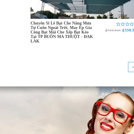
Chuyên Sĩ Lẽ Bạt Che Nắng Mưa
Tự Cuốn Ngoài Trời, May Ép Gia
₫ 166.666
₫ 158.
Công Bạt Mái Che Xếp Bạt Kéo
Tại TP BUÔN MA THUỘT - ĐAK
LAK
«
Trang