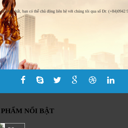
bạn sớm nhất, bạn có thể chủ động liên hệ với chúng tôi qua số Đt: (+84)0942
 PHẨM NỔI BẬT