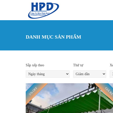
Nhảy đến nội dung
DANH MỤC SẢN PHẨM
Sắp xếp theo
Thứ tự
Xe
5% OFF
GIÁ R