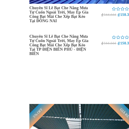
Chuyên Sĩ Lẽ Bạt Che Nắng Mưa
Tự Cuốn Ngoài Trời, May Ép Gia
₫ 166.666
₫ 158.
Công Bạt Mái Che Xếp Bạt Kéo
Tại ĐỒNG NAI
Chuyên Sĩ Lẽ Bạt Che Nắng Mưa
5% OFF
GIÁ R
Tự Cuốn Ngoài Trời, May Ép Gia
₫ 166.666
₫ 158.
Công Bạt Mái Che Xếp Bạt Kéo
Tại TP ĐIỆN BIÊN PHỦ - ĐIỆN
BIÊN
5% OFF
GIÁ R