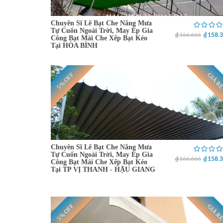
Chuyên Sĩ Lẽ Bạt Che Nắng Mưa
Tự Cuốn Ngoài Trời, May Ép Gia
₫ 166.666
₫ 158.
Công Bạt Mái Che Xếp Bạt Kéo
Tại HÒA BÌNH
5% OFF
GIÁ R
Chuyên Sĩ Lẽ Bạt Che Nắng Mưa
Tự Cuốn Ngoài Trời, May Ép Gia
₫ 166.666
₫ 158.
Công Bạt Mái Che Xếp Bạt Kéo
Tại TP VỊ THANH - HẬU GIANG
5% OFF
GIÁ R