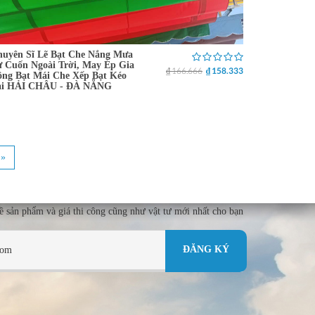
uyên Sĩ Lẽ Bạt Che Nắng Mưa
 Cuốn Ngoài Trời, May Ép Gia
₫ 166.666
₫ 158.333
ng Bạt Mái Che Xếp Bạt Kéo
ại HẢI CHÂU - ĐÀ NẴNG
 »
về sản phẩm và giá thi công cũng như vật tư mới nhất cho bạn