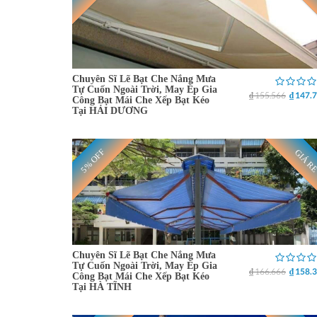
Chuyên Sĩ Lẽ Bạt Che Nắng Mưa
Tự Cuốn Ngoài Trời, May Ép Gia
₫ 155.566
₫ 147.
Công Bạt Mái Che Xếp Bạt Kéo
Tại HẢI DƯƠNG
5% OFF
GIÁ R
Chuyên Sĩ Lẽ Bạt Che Nắng Mưa
Tự Cuốn Ngoài Trời, May Ép Gia
₫ 166.666
₫ 158.
Công Bạt Mái Che Xếp Bạt Kéo
Tại HÀ TĨNH