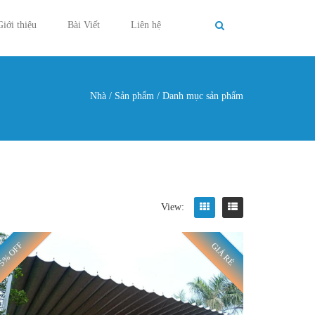
Giới thiệu
Bài Viết
Liên hệ
Nhà
/
Sản phẩm
/
Danh mục sản phẩm
g ở đây
View:
5% OFF
GIÁ RẺ