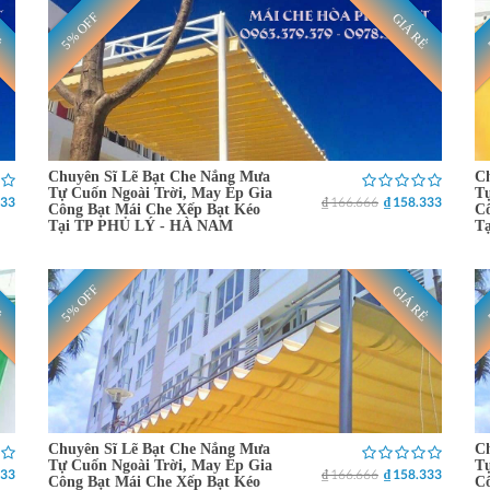
5% OFF
Ẻ
GIÁ RẺ
Chuyên Sĩ Lẽ Bạt Che Nắng Mưa
Ch
Tự Cuốn Ngoài Trời, May Ép Gia
Tự
333
₫ 166.666
₫ 158.333
Công Bạt Mái Che Xếp Bạt Kéo
Cô
Tại TP PHỦ LÝ - HÀ NAM
T
5% OFF
Ẻ
GIÁ RẺ
Chuyên Sĩ Lẽ Bạt Che Nắng Mưa
Ch
Tự Cuốn Ngoài Trời, May Ép Gia
Tự
333
₫ 166.666
₫ 158.333
Công Bạt Mái Che Xếp Bạt Kéo
Cô