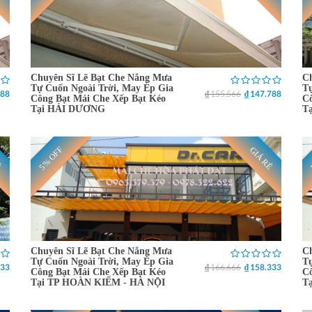
Chuyên Sĩ Lẽ Bạt Che Nắng Mưa
Ch
Tự Cuốn Ngoài Trời, May Ép Gia
Tự
788
₫ 155.566
₫ 147.788
Công Bạt Mái Che Xếp Bạt Kéo
Cô
Tại HẢI DƯƠNG
T
5% OFF
Ẻ
GIÁ RẺ
Chuyên Sĩ Lẽ Bạt Che Nắng Mưa
Ch
Tự Cuốn Ngoài Trời, May Ép Gia
Tự
333
₫ 166.666
₫ 158.333
Công Bạt Mái Che Xếp Bạt Kéo
Cô
Tại TP HOÀN KIẾM - HÀ NỘI
T