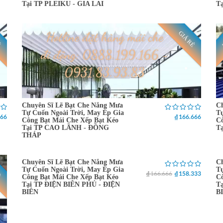
Tại TP PLEIKU - GIA LAI
T
Ẻ
GIÁ RẺ
Chuyên Sĩ Lẽ Bạt Che Nắng Mưa
Ch
Tự Cuốn Ngoài Trời, May Ép Gia
Tự
666
₫ 166.666
Công Bạt Mái Che Xếp Bạt Kéo
Cô
Tại TP CAO LÃNH - ĐỒNG
T
THÁP
Chuyên Sĩ Lẽ Bạt Che Nắng Mưa
Ch
5% OFF
Ẻ
GIÁ RẺ
Tự Cuốn Ngoài Trời, May Ép Gia
Tự
₫ 166.666
₫ 158.333
Công Bạt Mái Che Xếp Bạt Kéo
Cô
Tại TP ĐIỆN BIÊN PHỦ - ĐIỆN
T
BIÊN
B