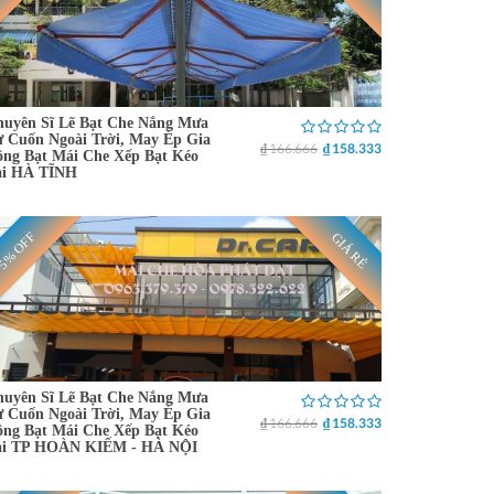
uyên Sĩ Lẽ Bạt Che Nắng Mưa
 Cuốn Ngoài Trời, May Ép Gia
₫ 166.666
₫ 158.333
ng Bạt Mái Che Xếp Bạt Kéo
ại HÀ TĨNH
5% OFF
GIÁ RẺ
uyên Sĩ Lẽ Bạt Che Nắng Mưa
 Cuốn Ngoài Trời, May Ép Gia
₫ 166.666
₫ 158.333
ng Bạt Mái Che Xếp Bạt Kéo
ại TP HOÀN KIẾM - HÀ NỘI