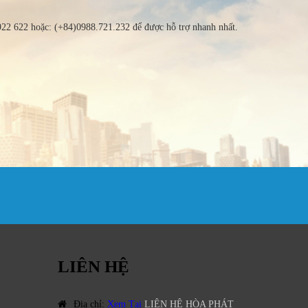
 922 622 hoặc: (+84)0988.721.232 để được hỗ trợ nhanh nhất.
LIÊN HỆ
Địa chỉ
:
Xem Tại
LIÊN HỆ HÒA PHÁT