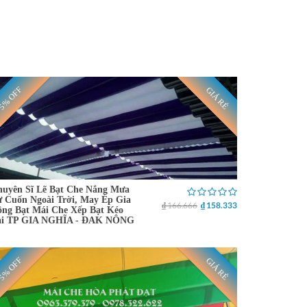
5% OFF
GIÁ RẺ
uyên Sĩ Lẽ Bạt Che Nắng Mưa
 Cuốn Ngoài Trời, May Ép Gia
₫ 166.666
₫ 158.333
ng Bạt Mái Che Xếp Bạt Kéo
ại TP GIA NGHĨA - ĐAK NÔNG
5% OFF
GIÁ RẺ