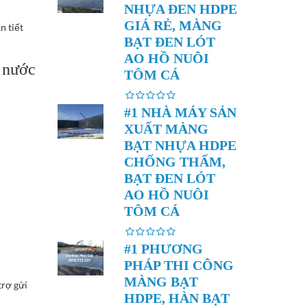
NHỰA ĐEN HDPE
GIÁ RẺ, MÀNG
n tiết
BẠT ĐEN LÓT
AO HỒ NUÔI
a nước
TÔM CÁ
#1 NHÀ MÁY SẢN
XUẤT MÀNG
BẠT NHỰA HDPE
CHỐNG THẤM,
BẠT ĐEN LÓT
AO HỒ NUÔI
TÔM CÁ
#1 PHƯƠNG
PHÁP THI CÔNG
MÀNG BẠT
trợ gửi
HDPE, HÀN BẠT