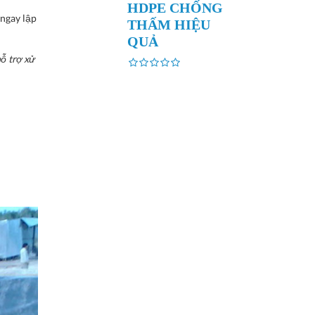
HDPE CHỐNG
 ngay lập
THẤM HIỆU
QUẢ
ỗ trợ xử