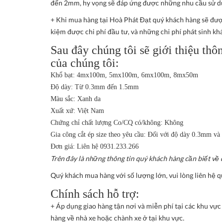
đến 2mm, hy vọng sẽ đáp ứng được những nhu cầu sử d
+ Khi mua hàng tại Hoà Phát Đạt quý khách hàng sẽ đượ
kiệm được chi phí đầu tư, và những chi phí phát sinh kh
Sau đây chúng tôi sẽ giới thiệu thô
của chúng tôi:
Khổ bạt: 4mx100m, 5mx100m, 6mx100m, 8mx50m
Độ dày: Từ 0.3mm đến 1.5mm
Màu sắc: Xanh da
Xuất xứ: Việt Nam
Chứng chỉ chất lượng Co/CQ có/không: Không
Gia công cắt ép size theo yêu cầu: Đối với độ dày 0.3mm v
Đơn giá: Liên hệ 0931.233.266
Trên đây là những thông tin quý khách hàng cần biết về
Quý khách mua hàng với số lượng lớn, vui lòng liên hệ q
Chính sách hỗ trợ:
+ Áp dụng giao hàng tận nơi và miễn phí tại các khu vự
hàng về nhà xe hoặc chành xe ở tại khu vực.