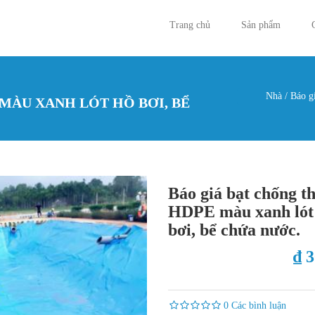
Trang chủ
Sản phẩm
Nhà
/
Báo gi
MÀU XANH LÓT HỒ BƠI, BỂ
Bạn đan
Báo giá bạt chống t
HDPE màu xanh lót
bơi, bể chứa nước.
₫ 
0 Các bình luận