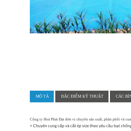
MÔ TẢ
ĐẶC ĐIỂM KỸ THUẬT
CÁC BÌ
Công ty Hoà Phát Đạt đơn vị chuyên sản xuất, phân phối và cun
+ Chuyên cung cấp và cắt ép size theo yêu cầu bạt ch