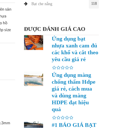
118
Bạt che nắng
yên sản
nhựa
ao hồ
ĐƯỢC ĐÁNH GIÁ CAO
p size
Ứng dụng bạt
nhựa xanh cam đủ
các khổ và cắt theo
yêu cầu giá rẻ
Ứng dụng màng
chống thấm Hdpe
giá rẻ, cách mua
và dùng màng
HDPE đạt hiệu
quả
 0.3mm
#1 BÁO GIÁ BẠT