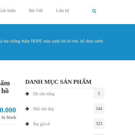
Giới thiệu
Bài Viết
Liên hệ
á bạt chống thấm HDPE màu xanh lót hồ bơi, bể chứa nước.
g ở đây
DANH MỤC SẢN PHẨM
hấm
 hồ
5
Dù che nắng
30.000
144
Mái che đẹp
In Stock
323
Bạt giá rẻ