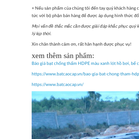
+ Nếu sản phẩm của chúng tôi đến tay quý khách hàng có 
tức với bộ phận bán hàng để được áp dụng hình thức đổi
Mọi vấn đề thắc mắc cần được giải đáp khắc phục quý kh
lý kịp thời.
Xin chân thành cảm ơn, rất hân hạnh được phục vụ!
xem thêm sản phẩm:
Báo giá bạt chống thấm HDPE màu xanh lót hồ bơi, bể 
https://www.batcaocap.vn/bao-gia-bat-chong-tham-hdp
https://www.batcaocap.vn/