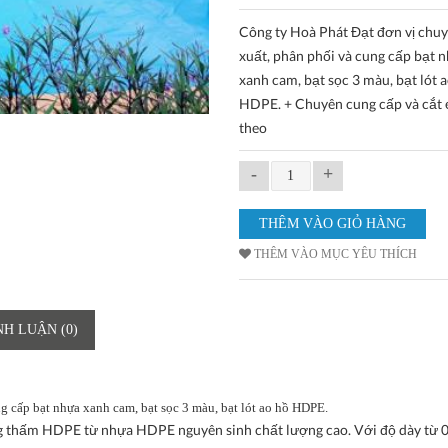
Công ty Hoà Phát Đạt đơn vị chu
xuất, phân phối và cung cấp bạt 
xanh cam, bạt sọc 3 màu, bạt lót 
HDPE. + Chuyên cung cấp và cắt é
theo
-
+
THÊM VÀO MỤC YÊU THÍCH
NH LUẬN (0)
g cấp bạt nhựa xanh cam, bạt sọc 3 màu, bạt lót ao hồ HDPE.
ống thấm HDPE từ nhựa HDPE nguyên sinh chất lượng cao. Với độ dày từ