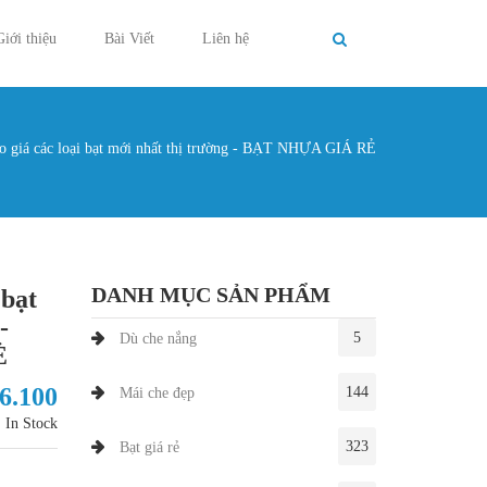
Giới thiệu
Bài Viết
Liên hệ
o giá các loại bạt mới nhất thị trường - BẠT NHỰA GIÁ RẺ
g ở đây
DANH MỤC SẢN PHẨM
 bạt
-
5
Dù che nắng
Ẻ
36.100
144
Mái che đẹp
In Stock
323
Bạt giá rẻ