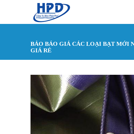
Nhảy đến nội dung
BẢO BÁO GIÁ CÁC LOẠI BẠT MỚI 
GIÁ RẺ