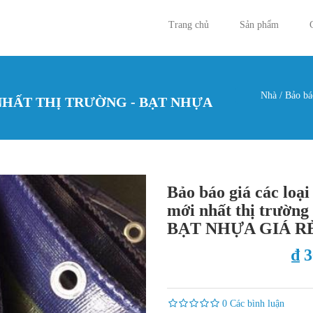
Trang chủ
Sản phẩm
Nhà
/
Bảo bá
NHẤT THỊ TRƯỜNG - BẠT NHỰA
Bạn đan
Bảo báo giá các loại
mới nhất thị trường 
BẠT NHỰA GIÁ R
₫ 
0 Các bình luận