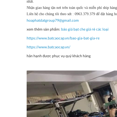
nhất.
Nhận giao hàng tận nơi trên toàn quốc và miễn phí ship hàn
Liên hệ cho chúng tôi theo sdt : 0963.379.379 để đặt hàng h
hoaphatdatgroup79@gmail.com
xem thêm sản phẩm:
báo giá bạt che giá rẻ các loại
https://www.batcaocap.vn/bao-gia-bat-gia-re​
https://www.batcaocap.vn/
hân hạnh được phục vụ quý khách hàng