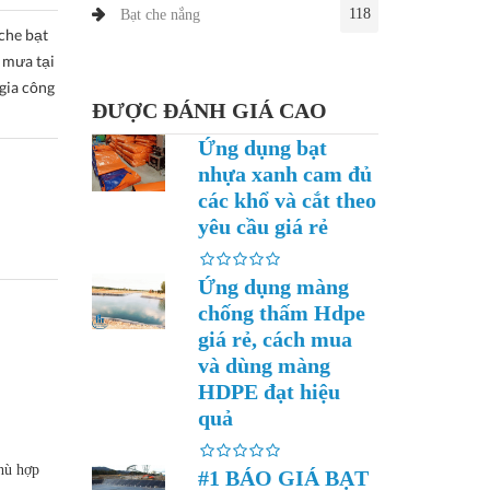
118
Bạt che nắng
che bạt
g mưa tại
gia công
ĐƯỢC ĐÁNH GIÁ CAO
Ứng dụng bạt
nhựa xanh cam đủ
các khổ và cắt theo
yêu cầu giá rẻ
Ứng dụng màng
chống thấm Hdpe
giá rẻ, cách mua
và dùng màng
HDPE đạt hiệu
quả
hù hợp
#1 BÁO GIÁ BẠT