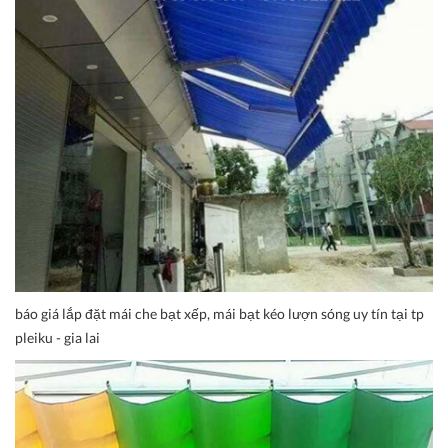
báo giá lắp đặt mái che bạt xếp, mái bạt kéo lượn sóng uy tín tại tp
pleiku - gia lai