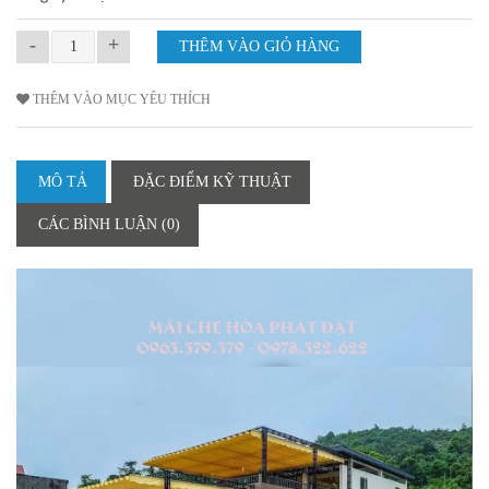
-
+
THÊM VÀO MỤC YÊU THÍCH
MÔ TẢ
ĐẶC ĐIỂM KỸ THUẬT
CÁC BÌNH LUẬN (0)