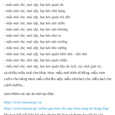
- mẫu mái che, mái xếp, bạt kéo quán ăn
- mẫu mái che, mái xếp, bạt kéo nhà hàng
- mẫu mái che, mái xếp, bạt kéo quán trà sữa
- mẫu mái che, mái xếp, bạt kéo sân vườn
- mẫu mái che, mái xếp, bạt kéo sân thượng
- mẫu mái che, mái xếp, bạt kéo nhà xe
- mẫu mái che, mái xếp, bạt kéo sân trường
- mẫu mái che, mái xếp, bạt kéo kho xưởng
- mẫu mái che, mái xếp, bạt kéo quán hiên nhà - sân nhà
- mẫu mái che, mái xếp, bạt kéo quán nhậu
- mẫu mái che, mái xếp, bạt kéo quán khu du lịch, vui chơi giải trí,...
và nhiều mẫu mái che khác như:
mẫu mái hiên di động, mẫu rèm
cuốn che nắng mưa, mẫu nhà lều xếp, mẫu nhà bạt che, mẫu bạt che
cánh buồm,...
xem thêm các dự án mới tại đây:
https://www.batcaocap.vn/
https://www.batcaocap.vn/bao-gia-mai-che-xep-luon-song-tai-dong-thap
khi bạn kết nối liên hệ cho chúng tôi bạn sẽ được tư vấn từ các