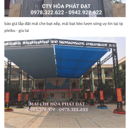
báo giá lắp đặt mái che bạt xếp, mái bạt kéo lượn sóng uy tín tại tp
pleiku - gia lai