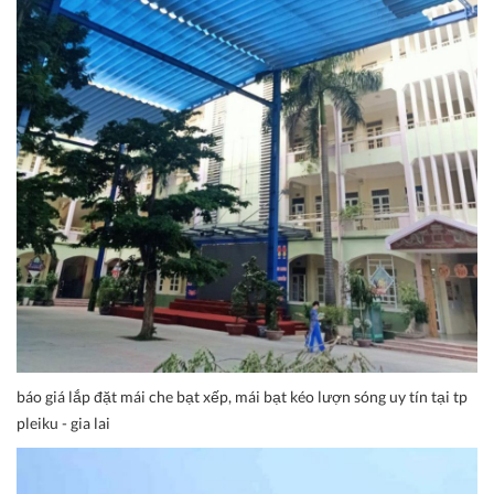
báo giá lắp đặt mái che bạt xếp, mái bạt kéo lượn sóng uy tín tại tp
pleiku - gia lai