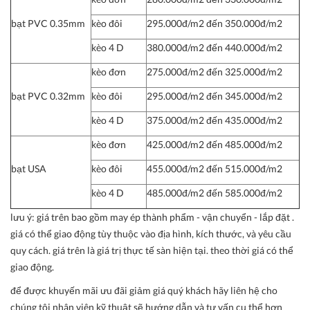
bạt PVC 0.35mm
kèo đôi
295.000đ/m2 đến 350.000đ/m2
kèo 4 D
380.000đ/m2 đến 440.000đ/m2
kèo đơn
275.000đ/m2 đến 325.000đ/m2
bạt PVC 0.32mm
kèo đôi
295.000đ/m2 đến 345.000đ/m2
kèo 4 D
375.000đ/m2 đến 435.000đ/m2
kèo đơn
425.000đ/m2 đến 485.000đ/m2
bạt USA
kèo đôi
455.000đ/m2 đến 515.000đ/m2
kèo 4 D
485.000đ/m2 đến 585.000đ/m2
lưu ý:
giá trên bao gồm may ép thành phẩm - vận chuyển - lắp đặt .
giá có thể giao động tùy thuộc vào địa hình, kích thước, và yêu cầu
quy cách. giá trên là giá trị thực tế sàn hiện tại. theo thời giá có thể
giao động.
để được khuyến mãi ưu đãi giảm giá quý khách hãy liên hệ cho
chúng tôi nhân viên kỹ thuật sẽ hướng dẫn và tư vấn cụ thể hơn