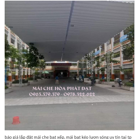
báo giá lắp đặt mái che bạt xếp, mái bạt kéo lượn sóng uy tín tại tp