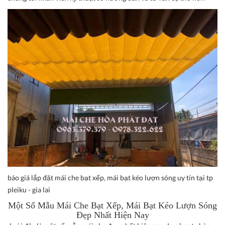
báo giá lắp đặt mái che bạt xếp, mái bạt kéo lượn sóng uy tín tại tp
pleiku - gia lai
Một Số Mẫu
Mái Che Bạt Xếp, Mái Bạt Kéo Lượn Sóng
Đẹp Nhất Hiện Nay