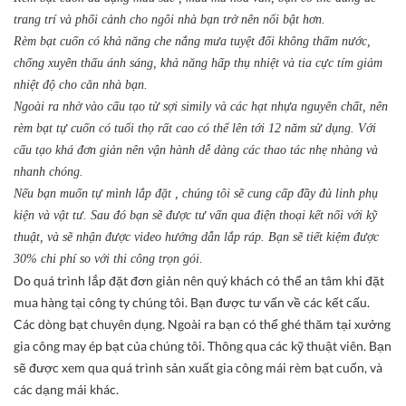
trang trí và phối cảnh cho ngôi nhà bạn trở nên nổi bật hơn.
Rèm bạt cuốn có khả năng che nắng mưa tuyệt đối không thấm nước,
chống xuyên thấu ánh sáng, khả năng hấp thụ nhiệt và tia cực tím giảm
nhiệt độ cho căn nhà bạn.
Ngoài ra nhờ vào cấu tạo từ sợi simily và các hạt nhựa nguyên chất, nên
rèm bạt tự cuốn có tuổi thọ rất cao có thể lên tới 12 năm sử dụng. Với
cấu tạo khá đơn giản nên vận hành dễ dàng các thao tác nhẹ nhàng và
nhanh chóng.
Nếu bạn muốn tự mình lắp đặt , chúng tôi sẽ cung cấp đầy đủ linh phụ
kiện và vật tư. Sau đó bạn sẽ được tư vấn qua điện thoại kết nối với kỹ
thuật, và sẽ nhận được video hướng dẫn lắp ráp. Bạn sẽ tiết kiệm được
30% chi phí so với thi công trọn gói.
Do quá trình lắp đặt đơn giản nên quý khách có thể an tâm khi đặt
mua hàng tại công ty chúng tôi. Bạn được tư vấn về các kết cấu.
Các dòng bạt chuyên dụng. Ngoài ra bạn có thể ghé thăm tại xưởng
gia công may ép bạt của chúng tôi. Thông qua các kỹ thuật viên. Bạn
sẽ được xem qua quá trình sản xuất gia công mái rèm bạt cuốn, và
các dạng mái khác.