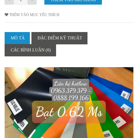
THÊM VÀO MỤC YÊU THÍCH
MÔ TẢ
ĐẶC ĐIỂM KỸ THUẬT
CÁC BÌNH LUẬN (0)