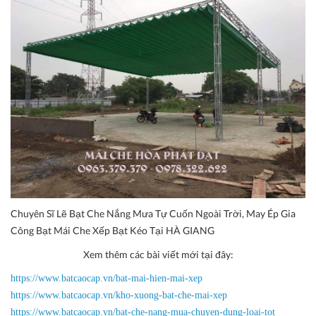
Chuyên Sĩ Lẽ Bạt Che Nắng Mưa Tự Cuốn Ngoài Trời, May Ép Gia
Công Bạt Mái Che Xếp Bạt Kéo Tại HÀ GIANG
Xem thêm các bài viết mới tại đây:
https://www.batcaocap.vn/bat-mai-hien-mai-xep
https://www.batcaocap.vn/kho-xuong-bat-che-mai-xep
https://www.batcaocap.vn/bat-che-nang-mua-chuyen-dung-loai-tot