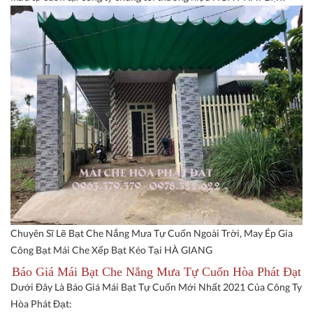
Chuyên Sĩ Lẽ Bạt Che Nắng Mưa Tự Cuốn Ngoài Trời, May Ép Gia
Công Bạt Mái Che Xếp Bạt Kéo Tại HÀ GIANG
Báo Giá Mái Bạt Che Nắng Mưa Tự Cuốn Hòa Phát Đạt
Dưới Đây Là Báo Giá Mái Bạt Tự Cuốn Mới Nhất 2021 Của Công Ty
Hòa Phát Đạt: