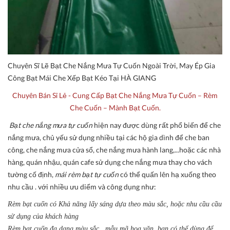
Chuyên Sĩ Lẽ Bạt Che Nắng Mưa Tự Cuốn Ngoài Trời, May Ép Gia
Công Bạt Mái Che Xếp Bạt Kéo Tại HÀ GIANG
Chuyên Bán Sỉ Lẻ - Cung Cấp Bạt Che Nắng Mưa Tự Cuốn – Rèm
Che Cuốn – Mành Bạt Cuốn.
Bạt che nắng mưa tự cuốn
hiện nay được dùng rất phổ biến để che
nắng mưa, chủ yếu sử dụng nhiều tại các hộ gia dình để che ban
công, che nắng mưa cửa sổ, che nắng mưa hành lang,...hoặc các nhà
hàng, quán nhậu, quán cafe sử dụng che nắng mưa thay cho vách
tường cố định,
mái rèm bạt tự cuốn
có thể quấn lên hạ xuống theo
nhu cầu . với nhiều ưu diểm và công dụng như:
Rèm bạt cuốn có Khả năng lấy sáng dựa theo màu sắc, hoặc nhu cầu cầu
sử dụng của khách hàng
Rèm bạt cuốn đa dạng màu sắc , mẫu mã hoa văn, bạn có thể dùng để