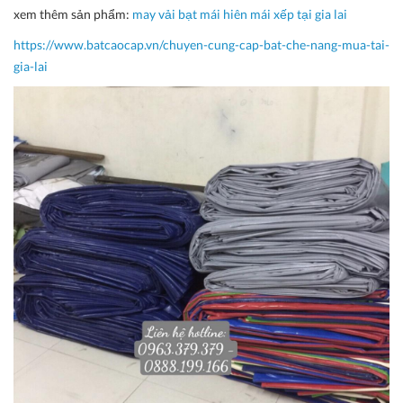
xem thêm sản phẩm:
may vải bạt mái hiên mái xếp tại
gia lai
https://www.batcaocap.vn/chuyen-cung-cap-bat-che-nang-mua-tai-
gia-lai