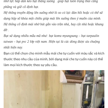
nhờ lực hấp dẫn kéo bạt thẳng xuống . giúp bạt luôn trạng thái căng
phẳng và giữ cố định bạt.
Hệ thống truyền động lên xuống nhờ lò xo có lực đàn hồi hoặc có thể sử
dụng hộp số khóa một chiều giúp mái lên xuống theo ý muốn của mình.
Hệ thống cố định mái nhờ bát gắn vào trần nhà, hay cột nhà hoặc khung
đỡ .
Bạt sử dụng nhiều mẫu mã như: bạt korea myungsung – bạt tarpaulin
taiwan – bạt pvc 2 lớp việt nam. Hiện tại là các dòng được ưa chuộng
nhất hiện nay.
Bạn có thể chọn cho mình mẫu mái che tự cuốn với màu sắc và kích
thước theo nhu cầu của mình, bởi dạng mái che tự cuốn này có thể
làm mọi kích thước theo sự yêu cầu.