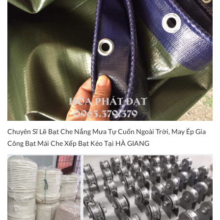
Chuyên Sĩ Lẽ Bạt Che Nắng Mưa Tự Cuốn Ngoài Trời, May Ép Gia
Công Bạt Mái Che Xếp Bạt Kéo Tại HÀ GIANG