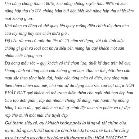
khả năng chống thấm 100%, khả năng chống xuyên thấu 99% và khả
năng hấp thụ tia UV, chống bám bụi đặc biệt khả năng hấp thụ nhiệt làm
mát không gian.
Khả năng cơ động có thể quay lên quay xuống điều chỉnh tùy theo nhu
cầu lấy sáng hay che chắn mưa gió .
Độ bền rất cao có tuổi thọ lên tới 13 năm sử dụng, với các linh kiện
chống gỉ giét và loại bạt nhựa siêu bền mang lại quý khách một sản
phẩm chất lượng cao
Đa dạng màu sắc – quý khách có thể chọn lựa, thiết kế dựa trên bố cục,
khung cảnh và tông màu của không gian bạn. Bạn có thể phối theo các
màu sắc theo tông hiện đại, hoặc các tông màu cổ điển, hay tông màu
theo thiên nhiên mát mẻ, nhờ vào sự đa dạng màu sắc của bạt nhựa HÒA
PHÁT ĐẠT quý khách có thể trang điểm thêm cho ngôi nhà bạn đẹp hơn.
Cấu tạo đơn giản , lắp đặt nhanh chóng dễ dàng, vận hành nhẹ nhàng
bằng 1 thao tác, quý khách có thể tự mình đặt mua sản phẩm và tự lắp
ráp cho mình một mái che tuyệt đẹp.
Giá thành siêu rẻ, quý khách không phải lo lắng về tài chính của
mình. Bằng cách tiết kiệm tài chính khi đặt mua mái bạt che nắng
mưa tự cuốn tại công ty chúng tôi thương hiệu HÒA PHÁT ĐẠT.