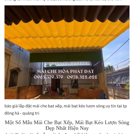
báo giá lắp đặt mái che bạt xếp, mái bạt kéo lượn sóng uy tín tại tp
đông hà - quảng trị
Một Số Mẫu
Mái Che Bạt Xếp, Mái Bạt Kéo Lượn Sóng
Đẹp Nhất Hiện Nay