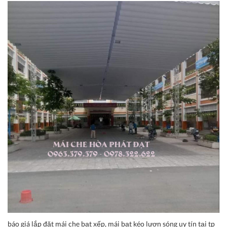
báo giá lắp đặt mái che bạt xếp, mái bạt kéo lượn sóng uy tín tại tp