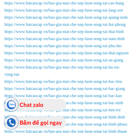
https://www.batcaocap.vn/bao-gia-mai-che-xep-luon-song-tai-cao-bang
https://www.batcaocap.vn/bao-gia-mai-che-xep-luon-song-tai-lang-son
https://www.batcaocap.vn/bao-gia-mai-che-xep-luon-song-tai-quang-ninh
https://www.batcaocap.vn/bao-gia-mai-che-xep-luon-song-tai-hai-phong
https://www.batcaocap.vn/bao-gia-mai-che-xep-luon-song-tai-thai-binh
https://www.batcaocap.vn/bao-gia-mai-che-xep-luon-song-tai-nam-dinh
https://www.batcaocap.vn/bao-gia-mai-che-xep-luon-song-tai-phu-tho
https://www.batcaocap.vn/bao-gia-mai-che-xep-luon-song-tai-thai-nguyen
https://www.batcaocap.vn/bao-gia-mai-che-xep-luon-song-tai-an-giang
https://www.batcaocap.vn/bao-gia-mai-che-xep-luon-song-tai-ba-ria-
vung-tau
https://www.batcaocap.vn/bao-gia-mai-che-xep-luon-song-tai-bac-lieu
https://www.batcaocap.vn/bao-gia-mai-che-xep-luon-song-tai-bac-giang
https://www.batcaocap.vn/bao-gia-mai-che-xep-luon-song-tai-bac-kan
https://www.batcaocap.vn/bao-gia-mai-che-xep-luon-song-tai-bac-ninh
Chat zalo
https://www.batcaocap.vn/bao-gia-mai-che-xep-luon-song-tai-ben-tre
https://www.batcaocap.vn/bao-gia-mai-che-xep-luon-song-tai-binh-dinh
Bấm để gọi ngay
https://www.batcaocap.vn/bao-gia-mai-che-xep-luon-song-tai-binh-phuoc
https://www.batcaocap.vn/bao-gia-mai-che-xep-luon-song-tai-binh-thuan