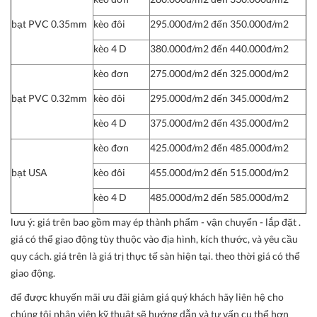
bạt PVC 0.35mm
kèo đôi
295.000đ/m2 đến 350.000đ/m2
kèo 4 D
380.000đ/m2 đến 440.000đ/m2
kèo đơn
275.000đ/m2 đến 325.000đ/m2
bạt PVC 0.32mm
kèo đôi
295.000đ/m2 đến 345.000đ/m2
kèo 4 D
375.000đ/m2 đến 435.000đ/m2
kèo đơn
425.000đ/m2 đến 485.000đ/m2
bạt USA
kèo đôi
455.000đ/m2 đến 515.000đ/m2
kèo 4 D
485.000đ/m2 đến 585.000đ/m2
lưu ý:
giá trên bao gồm may ép thành phẩm - vận chuyển - lắp đặt .
giá có thể giao động tùy thuộc vào địa hình, kích thước, và yêu cầu
quy cách. giá trên là giá trị thực tế sàn hiện tại. theo thời giá có thể
giao động.
để được khuyến mãi ưu đãi giảm giá quý khách hãy liên hệ cho
chúng tôi nhân viên kỹ thuật sẽ hướng dẫn và tư vấn cụ thể hơn