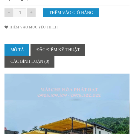
-
+
THÊM VÀO MỤC YÊU THÍCH
MÔ TẢ
ĐẶC ĐIỂM KỸ THUẬT
CÁC BÌNH LUẬN (0)