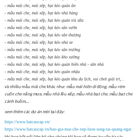
- mẫu mái che, mái xếp, bạt kéo quán ăn
- mẫu mái che, mái xếp, bạt kéo nhà hàng
- mẫu mái che, mái xếp, bạt kéo quán trà sữa
- mẫu mái che, mái xếp, bạt kéo sân vườn
- mẫu mái che, mái xếp, bạt kéo sân thượng
- mẫu mái che, mái xếp, bạt kéo nhà xe
- mẫu mái che, mái xếp, bạt kéo sân trường
- mẫu mái che, mái xếp, bạt kéo kho xưởng
- mẫu mái che, mái xếp, bạt kéo quán hiên nhà - sân nhà
- mẫu mái che, mái xếp, bạt kéo quán nhậu
- mẫu mái che, mái xếp, bạt kéo quán khu du lịch, vui chơi giải trí,...
và nhiều mẫu mái che khác như:
mẫu mái hiên di động, mẫu rèm
cuốn che nắng mưa, mẫu nhà lều xếp, mẫu nhà bạt che, mẫu bạt che
cánh buồm,...
xem thêm các dự án mới tại đây:
https://www.batcaocap.vn/
https://www.batcaocap.vn/bao-gia-mai-che-xep-luon-song-tai-quang-ngai
khi bạn kết nối liên hệ cho chúng tôi bạn sẽ được tư vấn từ các