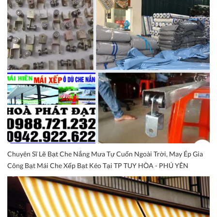
Chuyên Sĩ Lẽ Bạt Che Nắng Mưa Tự Cuốn Ngoài Trời, May Ép Gia
Công Bạt Mái Che Xếp Bạt Kéo Tại TP TUY HÒA - PHÚ YÊN