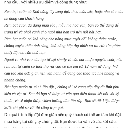
nhu cầu . với nhiều ưu diểm và công dụng như:
Rèm bạt cuốn có Khả năng lấy sáng dựa theo màu sắc, hoặc nhu cầu cầu
sử dụng của khách hàng
Rèm bạt cuốn đa dạng màu sắc , mẫu mã hoa văn, bạn có thể dùng để
trang trí và phối cảnh cho ngôi nhà bạn trở nên nổi bật hơn.
Rèm bạt cuốn có khả năng che nắng mưa tuyệt đối không thấm nước,
chống xuyên thấu ánh sáng, khả năng hấp thụ nhiệt và tia cực tím giảm
nhiệt độ cho căn nhà bạn.
Ngoài ra nhờ vào cấu tạo từ sợi simily và các hạt nhựa nguyên chất, nên
rèm bạt tự cuốn có tuổi thọ rất cao có thể lên tới 12 năm sử dụng. Với
cấu tạo khá đơn giản nên vận hành dễ dàng các thao tác nhẹ nhàng và
nhanh chóng.
Nếu bạn muốn tự mình lắp đặt , chúng tôi sẽ cung cấp đầy đủ linh phụ
kiện và vật tư. Sau đó bạn sẽ được tư vấn qua điện thoại kết nối với kỹ
thuật, và sẽ nhận được video hướng dẫn lắp ráp. Bạn sẽ tiết kiệm được
30% chi phí so với thi công trọn gói.
Do quá trình lắp đặt đơn giản nên quý khách có thể an tâm khi đặt
mua hàng tại công ty chúng tôi. Bạn được tư vấn về các kết cấu.