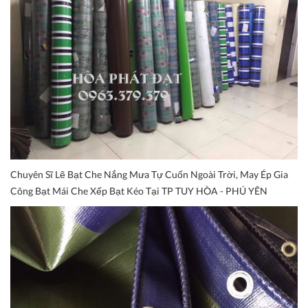
Chuyên Sĩ Lẽ Bạt Che Nắng Mưa Tự Cuốn Ngoài Trời, May Ép Gia
Công Bạt Mái Che Xếp Bạt Kéo Tại TP TUY HÒA - PHÚ YÊN