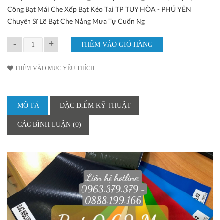
Công Bạt Mái Che Xếp Bạt Kéo Tại TP TUY HÒA - PHÚ YÊN
Chuyên Sĩ Lẽ Bạt Che Nắng Mưa Tự Cuốn Ng
-
+
THÊM VÀO MỤC YÊU THÍCH
MÔ TẢ
ĐẶC ĐIỂM KỸ THUẬT
CÁC BÌNH LUẬN (0)