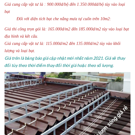
Giá cung cấp vật tư là : 900.000d/bộ đến 1.350.000dd/bộ tùy vào loại
bạt
Đối với diện tích bạt che nắng mưa tự cuốn trên 10m2:
Giá thi công trọn gói là: 165.000d/m2 đến 185.000d/m2 tùy vào loại bạt
địa hình và kết cấu.
Giá cung cấp vật tư là: 115.000d/m2 đên 135.000d/m2 tùy vào khối
lượng và loại bạt.
Giá trên là bảng báo giá cập nhật mới nhất năm 2021. Giá sẽ thay
đổi tùy theo thời điểm thay đổi thời giá hoặc theo số lượng.