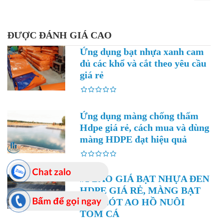
ĐƯỢC ĐÁNH GIÁ CAO
Ứng dụng bạt nhựa xanh cam
đủ các khổ và cắt theo yêu cầu
giá rẻ
Ứng dụng màng chống thấm
Hdpe giá rẻ, cách mua và dùng
màng HDPE đạt hiệu quả
Chat zalo
#1 BÁO GIÁ BẠT NHỰA ĐEN
HDPE GIÁ RẺ, MÀNG BẠT
Bấm để gọi ngay
ĐEN LÓT AO HỒ NUÔI
TÔM CÁ