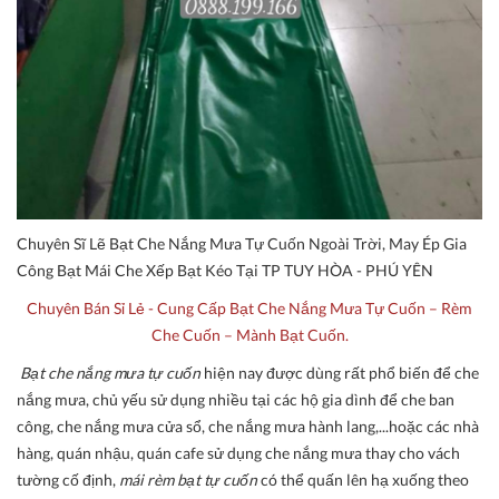
Chuyên Sĩ Lẽ Bạt Che Nắng Mưa Tự Cuốn Ngoài Trời, May Ép Gia
Công Bạt Mái Che Xếp Bạt Kéo Tại TP TUY HÒA - PHÚ YÊN
Chuyên Bán Sỉ Lẻ - Cung Cấp Bạt Che Nắng Mưa Tự Cuốn – Rèm
Che Cuốn – Mành Bạt Cuốn.
Bạt che nắng mưa tự cuốn
hiện nay được dùng rất phổ biến để che
nắng mưa, chủ yếu sử dụng nhiều tại các hộ gia dình để che ban
công, che nắng mưa cửa sổ, che nắng mưa hành lang,...hoặc các nhà
hàng, quán nhậu, quán cafe sử dụng che nắng mưa thay cho vách
tường cố định,
mái rèm bạt tự cuốn
có thể quấn lên hạ xuống theo