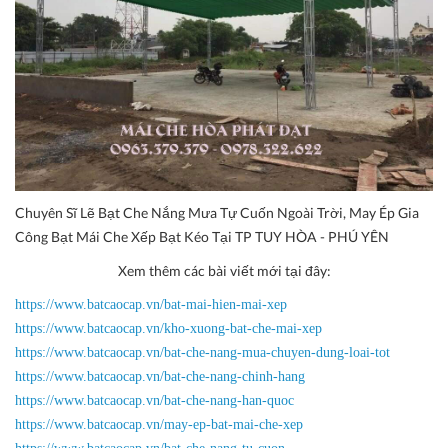
Chuyên Sĩ Lẽ Bạt Che Nắng Mưa Tự Cuốn Ngoài Trời, May Ép Gia
Công Bạt Mái Che Xếp Bạt Kéo Tại TP TUY HÒA - PHÚ YÊN
Xem thêm các bài viết mới tại đây:
https://www.batcaocap.vn/bat-mai-hien-mai-xep
https://www.batcaocap.vn/kho-xuong-bat-che-mai-xep
https://www.batcaocap.vn/bat-che-nang-mua-chuyen-dung-loai-tot
https://www.batcaocap.vn/bat-che-nang-chinh-hang
https://www.batcaocap.vn/bat-che-nang-han-quoc
https://www.batcaocap.vn/may-ep-bat-mai-che-xep