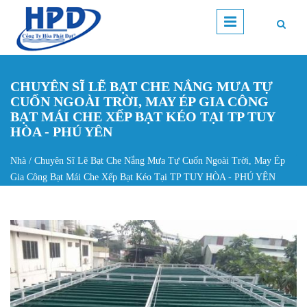
Nhảy đến nội dung
CHUYÊN SĨ LẼ BẠT CHE NẮNG MƯA TỰ
CUỐN NGOÀI TRỜI, MAY ÉP GIA CÔNG
BẠT MÁI CHE XẾP BẠT KÉO TẠI TP TUY
HÒA - PHÚ YÊN
Nhà
/
Chuyên Sĩ Lẽ Bạt Che Nắng Mưa Tự Cuốn Ngoài Trời, May Ép
Bạn đang ở đây
Gia Công Bạt Mái Che Xếp Bạt Kéo Tại TP TUY HÒA - PHÚ YÊN