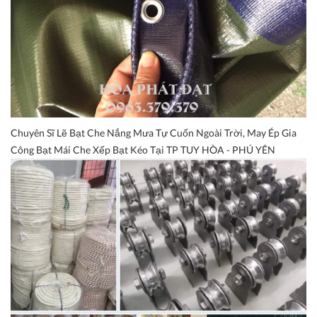
Chuyên Sĩ Lẽ Bạt Che Nắng Mưa Tự Cuốn Ngoài Trời, May Ép Gia
Công Bạt Mái Che Xếp Bạt Kéo Tại TP TUY HÒA - PHÚ YÊN