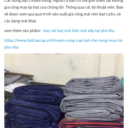
Các dòng bạt chuyên dụng. Ngoài ra bạn có thể ghé thăm tại xưởng
gia công may ép bạt của chúng tôi. Thông qua các kỹ thuật viên. Bạn
sẽ được xem qua quá trình sản xuất gia công mái rèm bạt cuốn, và
các dạng mái khác.
xem thêm sản phẩm:
may vải bạt mái hiên mái xếp
tại
phú thọ
https://www.batcaocap.vn/chuyen-cung-cap-bat-che-nang-mua-tai-
phu-tho