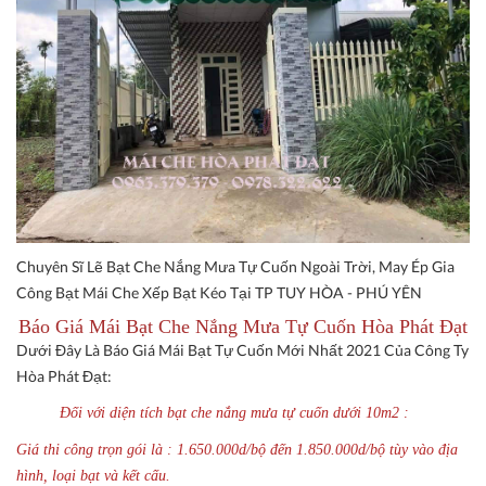
Chuyên Sĩ Lẽ Bạt Che Nắng Mưa Tự Cuốn Ngoài Trời, May Ép Gia
Công Bạt Mái Che Xếp Bạt Kéo Tại TP TUY HÒA - PHÚ YÊN
Báo Giá Mái Bạt Che Nắng Mưa Tự Cuốn Hòa Phát Đạt
Dưới Đây Là Báo Giá Mái Bạt Tự Cuốn Mới Nhất 2021 Của Công Ty
Hòa Phát Đạt:
Đối với diện tích bạt che nắng mưa tự cuốn dưới 10m2 :
Giá thi công trọn gói là : 1.650.000d/bộ đến 1.850.000d/bộ tùy vào địa
hình, loại bạt và kết cấu.