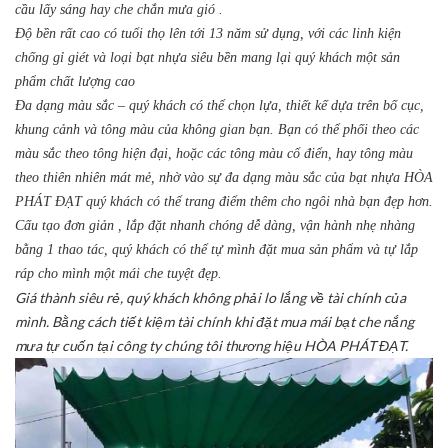
cầu lấy sáng hay che chắn mưa gió .
Độ bền rất cao có tuổi thọ lên tới 13 năm sử dụng, với các linh kiện
chống gỉ giét và loại bạt nhựa siêu bền mang lại quý khách một sản
phẩm chất lượng cao
Đa dạng màu sắc – quý khách có thể chọn lựa, thiết kế dựa trên bố cục,
khung cảnh và tông màu của không gian bạn. Bạn có thể phối theo các
màu sắc theo tông hiện đại, hoặc các tông màu cổ điển, hay tông màu
theo thiên nhiên mát mẻ, nhờ vào sự đa dạng màu sắc của bạt nhựa HÒA
PHÁT ĐẠT quý khách có thể trang điểm thêm cho ngôi nhà bạn đẹp hơn.
Cấu tạo đơn giản , lắp đặt nhanh chóng dễ dàng, vận hành nhẹ nhàng
bằng 1 thao tác, quý khách có thể tự mình đặt mua sản phẩm và tự lắp
ráp cho mình một mái che tuyệt đẹp.
Giá thành siêu rẻ, quý khách không phải lo lắng về tài chính của
mình. Bằng cách tiết kiệm tài chính khi đặt mua mái bạt che nắng
mưa tự cuốn tại công ty chúng tôi thương hiệu HÒA PHÁT ĐẠT.