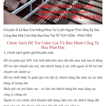
Chuyên Sĩ Lẽ Bạt Che Nắng Mưa Tự Cuốn Ngoài Trời, May Ép Gia
Công Bạt Mái Che Xếp Bạt Kéo Tại TP TUY HÒA - PHÚ YÊN
Chính Sách Hỗ Trợ Giảm Giá Và Bảo Hành Công Ty
Hòa Phát Đạt:
1. chính sách giảm giá khuyến mãi:
Hỗ trợ giảm giá 50% tiền linh kiện kèm theo khi đặt mua mái bạt di động
Hỗ trợ vận chuyển tận nơi, nếu khách hàng ở các tỉnh ngoài sẽ hỗ trợ vận
chuyển tới chành xe.
Hỗ trợ chiết khấu % giảm giá cho đại lý, khách hàng lâu năm và các đơn
hàng số lượng lớn
Miễn phí chi phí khảo sát – tư vấn cho khách hàng khi mua hàng tại
công ty chúng tôi.
Ngoài ra còn chính sách khuyến mãi hàng năm cho các khách hàng đặt
mua vào các dịp khung giờ vàng khuyến mãi của công ty