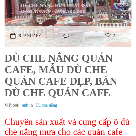
28 JANUARY
9
2
DÙ CHE NẮNG QUÁN
CAFE, MẪU DÙ CHE
QUÁN CAFE ĐẸP, BÁN
DÙ CHE QUÁN CAFE
Viết bởi:
anh
in
Dù che nắng
Chuyên sản xuất và cung cấp ô dù
che nắng mưa cho các quán cafe