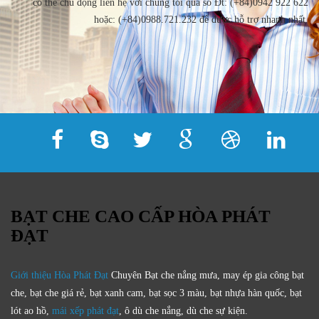
có thể chủ động liên hệ với chúng tôi qua số Đt: (+84)0942 922 622
hoặc: (+84)0988.721.232 để được hỗ trợ nhanh nhất.
BẠT CHE CAO CẤP HÒA PHÁT
ĐẠT
Giới thiệu Hòa Phát Đạt
Chuyên Bạt che nắng mưa, may ép gia công bạt
che, bạt che giá rẻ, bạt xanh cam, bạt sọc 3 màu, bạt nhựa hàn quốc, bạt
lót ao hồ,
mái xếp phát đạt
, ô dù che nắng, dù che sự kiện.