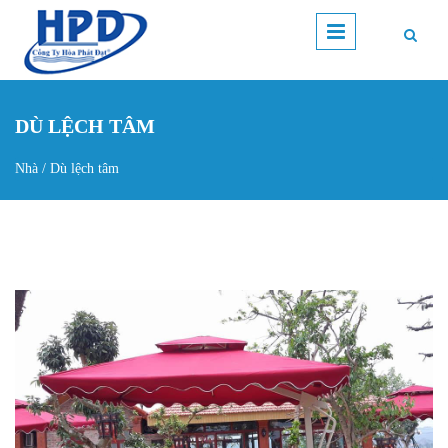
Nhảy đến nội dung
DÙ LỆCH TÂM
Nhà
/
Dù lệch tâm
Bạn đang ở đây