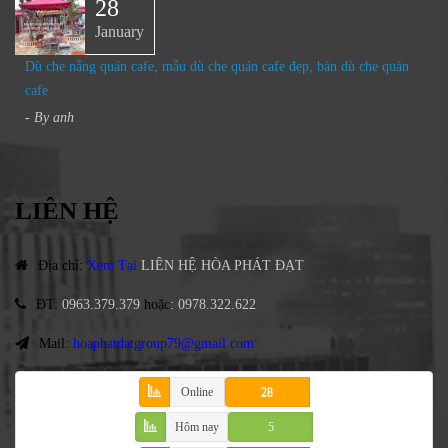
28
January
Dù che nắng quán cafe, mẫu dù che quán cafe đẹp, bán dù che quán
cafe
- By
anh
LIÊN HỆ
Địa chỉ
:
Xem Tại
LIÊN HỆ HÒA PHÁT ĐẠT
ĐT
:
0963.379.379
hoặc
:
0978.322.622
Mail:
hoaphatdatgroup79@gmail.com
Online
28
Hôm nay
5