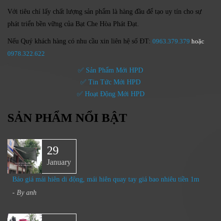
Với tiêu chí lấy
chất lượng sản phẩm
là hàng đầu để tạo uy tín cho sự
phát triển bền vững của
Bạt Che Hòa Phát Đạt.
Nếu Quý khách hàng có nhu cầu xin
liên hệ số ĐT:
0963.379.379
hoặc
0
978.322.622
✅ Sản Phẩm Mới HPD
✅ Tin Tức Mới HPD
✅ Hoạt Động Mới HPD
SẢN PHẨM NỔI BẬT
29
January
Báo giá mái hiên di động, mái hiên quay tay giá bao nhiêu tiền 1m
- By
anh