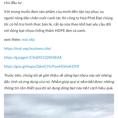
chủ đầu tư .
Với mong muốn đem sản phẩm của mình đến tận tay phục vụ
người nông dân chăn nuôi canh tác thì công ty Hoà Phát Đạt chúng
tôi có hỗ trợ hình thức bán lẻ, cắt ép size theo khổ bạt yêu cầu đối
với dòng bạt nhựa chống thấm HDPE đen và xanh.
xem thêm:
mái xếp
https://mai-xep.business.site/
https://g.page/r/CXeDl51ZjW3iEAE
https://goo.gl/maps/Q6mCHcPywHGHxKDY8
Trước tiên, chúng tôi sẽ giới thiệu về dòng bạt nhựa này với những
đặc tính và ứng dụng của nó. Nhằm giúp quý vị nắm bắt được những
thông tin cần thiết qua đó sử dụng dòng bạt này một cách hiệu quả.