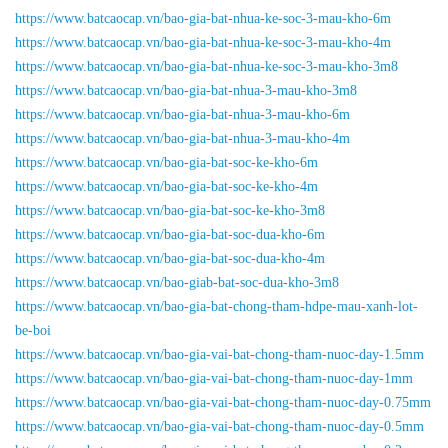
https://www.batcaocap.vn/bao-gia-bat-nhua-ke-soc-3-mau-kho-6m
https://www.batcaocap.vn/bao-gia-bat-nhua-ke-soc-3-mau-kho-4m
https://www.batcaocap.vn/bao-gia-bat-nhua-ke-soc-3-mau-kho-3m8
https://www.batcaocap.vn/bao-gia-bat-nhua-3-mau-kho-3m8
https://www.batcaocap.vn/bao-gia-bat-nhua-3-mau-kho-6m
https://www.batcaocap.vn/bao-gia-bat-nhua-3-mau-kho-4m
https://www.batcaocap.vn/bao-gia-bat-soc-ke-kho-6m
https://www.batcaocap.vn/bao-gia-bat-soc-ke-kho-4m
https://www.batcaocap.vn/bao-gia-bat-soc-ke-kho-3m8
https://www.batcaocap.vn/bao-gia-bat-soc-dua-kho-6m
https://www.batcaocap.vn/bao-gia-bat-soc-dua-kho-4m
https://www.batcaocap.vn/bao-giab-bat-soc-dua-kho-3m8
https://www.batcaocap.vn/bao-gia-bat-chong-tham-hdpe-mau-xanh-lot-
be-boi
https://www.batcaocap.vn/bao-gia-vai-bat-chong-tham-nuoc-day-1.5mm
https://www.batcaocap.vn/bao-gia-vai-bat-chong-tham-nuoc-day-1mm
https://www.batcaocap.vn/bao-gia-vai-bat-chong-tham-nuoc-day-0.75mm
https://www.batcaocap.vn/bao-gia-vai-bat-chong-tham-nuoc-day-0.5mm