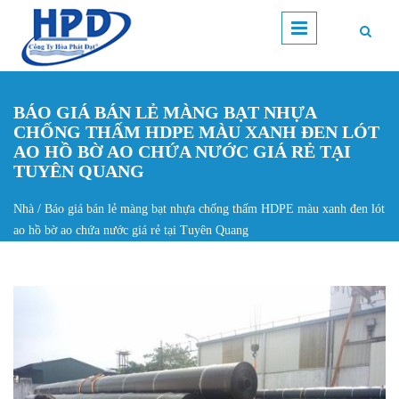
Nhảy đến nội dung
BÁO GIÁ BÁN LẺ MÀNG BẠT NHỰA
CHỐNG THẤM HDPE MÀU XANH ĐEN LÓT
AO HỒ BỜ AO CHỨA NƯỚC GIÁ RẺ TẠI
TUYÊN QUANG
Nhà
/
Báo giá bán lẻ màng bạt nhựa chống thấm HDPE màu xanh đen lót
Bạn đang ở đây
ao hồ bờ ao chứa nước giá rẻ tại Tuyên Quang