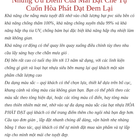
Những Ưu Điểm Của Mái Bạt Che Tự
Cuốn Hòa Phát Đạt Đem Lại
Khả năng che nắng mưa tuyệt đối nhờ vào chất lượng bạt pvc siêu bền có
khả năng chống thấm 100%, khả năng chống xuyên thấu 99% và khả
năng hấp thụ tia UV, chống bám bụi đặc biệt khả năng hấp thụ nhiệt làm
mát không gian.
Khả năng cơ động có thể quay lên quay xuống điều chỉnh tùy theo nhu
cầu lấy sáng hay che chắn mưa gió .
Độ bền rất cao có tuổi thọ lên tới 13 năm sử dụng, với các linh kiện
chống gỉ giét và loại bạt nhựa siêu bền mang lại quý khách một sản
phẩm chất lượng cao
Đa dạng màu sắc – quý khách có thể chọn lựa, thiết kế dựa trên bố cục,
khung cảnh và tông màu của không gian bạn. Bạn có thể phối theo các
màu sắc theo tông hiện đại, hoặc các tông màu cổ điển, hay tông màu
theo thiên nhiên mát mẻ, nhờ vào sự đa dạng màu sắc của bạt nhựa HÒA
PHÁT ĐẠT quý khách có thể trang điểm thêm cho ngôi nhà bạn đẹp hơn.
Cấu tạo đơn giản , lắp đặt nhanh chóng dễ dàng, vận hành nhẹ nhàng
bằng 1 thao tác, quý khách có thể tự mình đặt mua sản phẩm và tự lắp
ráp cho mình một mái che tuyệt đẹp.