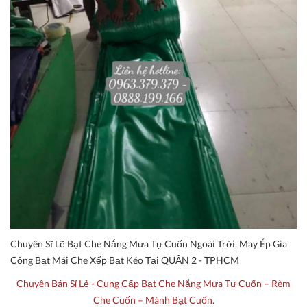
Chuyên Sĩ Lẽ Bạt Che Nắng Mưa Tự Cuốn Ngoài Trời, May Ép Gia
Công Bạt Mái Che Xếp Bạt Kéo Tại QUẬN 2 - TPHCM
Chuyên Bán Sỉ Lẻ - Cung Cấp Bạt Che Nắng Mưa Tự Cuốn – Rèm
Che Cuốn – Mành Bạt Cuốn.