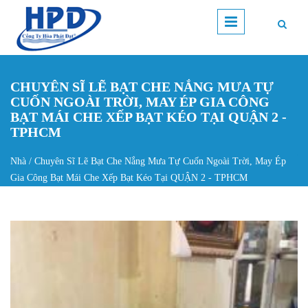
Nhảy đến nội dung
CHUYÊN SĨ LẼ BẠT CHE NẮNG MƯA TỰ
CUỐN NGOÀI TRỜI, MAY ÉP GIA CÔNG
BẠT MÁI CHE XẾP BẠT KÉO TẠI QUẬN 2 -
TPHCM
Nhà
/
Chuyên Sĩ Lẽ Bạt Che Nắng Mưa Tự Cuốn Ngoài Trời, May Ép
Bạn đang ở đây
Gia Công Bạt Mái Che Xếp Bạt Kéo Tại QUẬN 2 - TPHCM