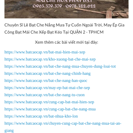
Chuyên Sĩ Lẽ Bạt Che Nắng Mưa Tự Cuốn Ngoài Trời, May Ép Gia
Công Bạt Mái Che Xếp Bạt Kéo Tại QUẬN 2 - TPHCM
Xem thêm các bài viết mới tại đây:
https://www.batcaocap.vn/bat-mai-hien-mai-xep
https://www.batcaocap.vn/kho-xuong-bat-che-mai-xep
https://www.batcaocap.vn/bat-che-nang-mua-chuyen-dung-loai-tot
https://www.batcaocap.vn/bat-che-nang-chinh-hang
https://www.batcaocap.vn/bat-che-nang-han-quoc
https://www.batcaocap.vn/may-ep-bat-mai-che-xep
https://www.batcaocap.vn/bat-che-nang-tu-cuon
https://www.batcaocap.vn/cung-cap-bat-mai-hien-xep
https://www.batcaocap.vn/cung-cap-bat-che-nang-mua
https://www.batcaocap.vn/bat-nhua-kho-lon
https://www.batcaocap.vn/chuyen-cung-cap-bat-che-nang-mua-tai-an-
giang