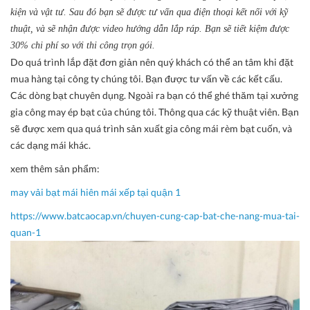
kiện và vật tư. Sau đó bạn sẽ được tư vấn qua điện thoại kết nối với kỹ
thuật, và sẽ nhận được video hướng dẫn lắp ráp. Bạn sẽ tiết kiệm được
30% chi phí so với thi công trọn gói.
Do quá trình lắp đặt đơn giản nên quý khách có thể an tâm khi đặt
mua hàng tại công ty chúng tôi. Bạn được tư vấn về các kết cấu.
Các dòng bạt chuyên dụng. Ngoài ra bạn có thể ghé thăm tại xưởng
gia công may ép bạt của chúng tôi. Thông qua các kỹ thuật viên. Bạn
sẽ được xem qua quá trình sản xuất gia công mái rèm bạt cuốn, và
các dạng mái khác.
xem thêm sản phẩm:
may vải bạt mái hiên mái xếp
tại
q
uận 1
https://www.batcaocap.vn/chuyen-cung-cap-bat-che-nang-mua-tai-
quan-1