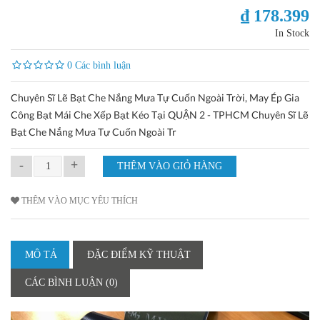
₫ 178.399
In Stock
0 Các bình luận
Chuyên Sĩ Lẽ Bạt Che Nắng Mưa Tự Cuốn Ngoài Trời, May Ép Gia
Công Bạt Mái Che Xếp Bạt Kéo Tại QUẬN 2 - TPHCM Chuyên Sĩ Lẽ
Bạt Che Nắng Mưa Tự Cuốn Ngoài Tr
-
+
THÊM VÀO MỤC YÊU THÍCH
MÔ TẢ
ĐẶC ĐIỂM KỸ THUẬT
CÁC BÌNH LUẬN (0)