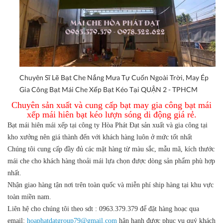
Chuyên Sĩ Lẽ Bạt Che Nắng Mưa Tự Cuốn Ngoài Trời, May Ép
Gia Công Bạt Mái Che Xếp Bạt Kéo Tại QUẬN 2 - TPHCM
Chuyên sản xuất và cung cấp bạt may gia công bạt mái
xếp mái hiên bạt kéo lượn sóng di động giá rẻ.
Bạt mái hiên mái xếp tại công ty Hòa Phát Đạt sản xuất và gia công tại
kho xưởng nên giá thành đến với khách hàng luôn ở mức tốt nhất
Chúng tôi cung cấp đầy đủ các mặt hàng từ màu sắc, mẫu mã, kích thước
mái che cho khách hàng thoải mái lựa chọn được dòng sản phẩm phù hợp
nhất.
Nhận giao hàng tận nơi trên toàn quốc và miễn phí ship hàng tại khu vực
toàn miền nam.
Liên hệ cho chúng tôi theo sdt : 0963.379.379 để đặt hàng hoạc qua
email:
hoaphatdatgroup79@gmail.com
hân hạnh được phục vụ quý khách