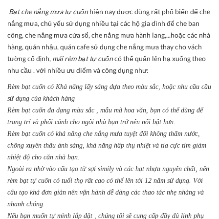
Bạt che nắng mưa tự cuốn
hiện nay được dùng rất phổ biến để che
nắng mưa, chủ yếu sử dụng nhiều tại các hộ gia dình để che ban
công, che nắng mưa cửa sổ, che nắng mưa hành lang,...hoặc các nhà
hàng, quán nhậu, quán cafe sử dụng che nắng mưa thay cho vách
tường cố định,
mái rèm bạt tự cuốn
có thể quấn lên hạ xuống theo
nhu cầu . với nhiều ưu diểm và công dụng như:
Rèm bạt cuốn có Khả năng lấy sáng dựa theo màu sắc, hoặc nhu cầu cầu
sử dụng của khách hàng
Rèm bạt cuốn đa dạng màu sắc , mẫu mã hoa văn, bạn có thể dùng để
trang trí và phối cảnh cho ngôi nhà bạn trở nên nổi bật hơn.
Rèm bạt cuốn có khả năng che nắng mưa tuyệt đối không thấm nước,
chống xuyên thấu ánh sáng, khả năng hấp thụ nhiệt và tia cực tím giảm
nhiệt độ cho căn nhà bạn.
Ngoài ra nhờ vào cấu tạo từ sợi simily và các hạt nhựa nguyên chất, nên
rèm bạt tự cuốn có tuổi thọ rất cao có thể lên tới 12 năm sử dụng. Với
cấu tạo khá đơn giản nên vận hành dễ dàng các thao tác nhẹ nhàng và
nhanh chóng.
Nếu bạn muốn tự mình lắp đặt , chúng tôi sẽ cung cấp đầy đủ linh phụ