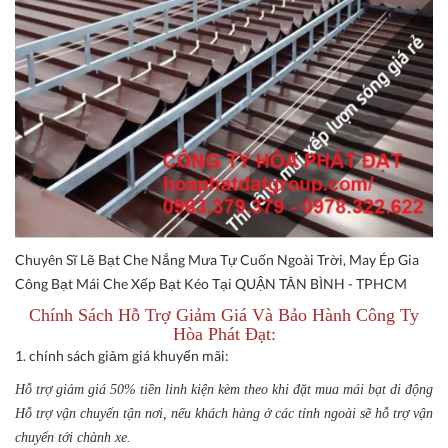
Chuyên Sĩ Lẽ Bạt Che Nắng Mưa Tự Cuốn Ngoài Trời, May Ép Gia
Công Bạt Mái Che Xếp Bạt Kéo Tại QUẬN TÂN BÌNH - TPHCM
Chính Sách Hỗ Trợ Giảm Giá Và Bảo Hành Công Ty
Hòa Phát Đạt:
1. chính sách giảm giá khuyến mãi:
Hỗ trợ giảm giá 50% tiền linh kiện kèm theo khi đặt mua mái bạt di động
Hỗ trợ vận chuyển tận nơi, nếu khách hàng ở các tỉnh ngoài sẽ hỗ trợ vận
chuyển tới chành xe.