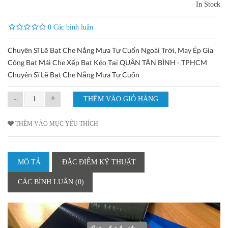
In Stock
0 Các bình luận
Chuyên Sĩ Lẽ Bạt Che Nắng Mưa Tự Cuốn Ngoài Trời, May Ép Gia
Công Bạt Mái Che Xếp Bạt Kéo Tại QUẬN TÂN BÌNH - TPHCM
Chuyên Sĩ Lẽ Bạt Che Nắng Mưa Tự Cuốn
-
+
THÊM VÀO MỤC YÊU THÍCH
MÔ TẢ
ĐẶC ĐIỂM KỸ THUẬT
CÁC BÌNH LUẬN (0)