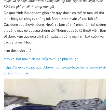
thuật, và sẽ nhận được video hướng dẫn lắp ráp. Bạn sẽ tiết kiệm được
30% chi phí so với thi công trọn gói.
Do quá trình lắp đặt đơn giản nên quý khách có thể an tâm khi đặt
mua hàng tại công ty chúng tôi. Bạn được tư vấn về các kết cấu.
Các dòng bạt chuyên dụng. Ngoài ra bạn có thể ghé thăm tại xưởng
gia công may ép bạt của chúng tôi. Thông qua các kỹ thuật viên. Bạn
sẽ được xem qua quá trình sản xuất gia công mái rèm bạt cuốn, và
các dạng mái khác.
xem thêm sản phẩm:
may vải bạt mái hiên mái xếp
tại
q
uận
p
hú nhuận
https://www.batcaocap.vn/chuyen-cung-cap-bat-che-nang-mua-tai-
quan-phu-nhuan