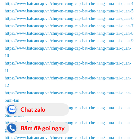
https://www.batcaocap.vn/chuyen-cung-cap-bat-che-nang-mua-tai-quan-4
https://www.batcaocap.vn/chuyen-cung-cap-bat-che-nang-mua-tai-quan-5
https://www.batcaocap.vn/chuyen-cung-cap-bat-che-nang-mua-tai-quan-6
https://www.batcaocap.vn/chuyen-cung-cap-bat-che-nang-mua-tai-quan-7
https://www.batcaocap.vn/chuyen-cung-cap-bat-che-nang-mua-tai-quan-8
https://www.batcaocap.vn/chuyen-cung-cap-bat-che-nang-mua-tai-quan-9
https://www.batcaocap.vn/chuyen-cung-cap-bat-che-nang-mua-tai-quan-
10
https://www.batcaocap.vn/chuyen-cung-cap-bat-che-nang-mua-tai-quan-
11
https://www.batcaocap.vn/chuyen-cung-cap-bat-che-nang-mua-tai-quan-
12
https://www.batcaocap.vn/chuyen-cung-cap-bat-che-nang-mua-tai-quan-
binh-tan
https://www.batcaocap.vn/chuyen-cung-cap-bat-che-nang-mua-tai-quan-
Chat zalo
binh-thanh
https://www.batcaocap.vn/chuyen-cung-cap-bat-che-nang-mua-tai-quan-
Bấm để gọi ngay
go-vap
https://www.batcaocap.vn/chuyen-cung-cap-bat-che-nang-mua-tai-quan-