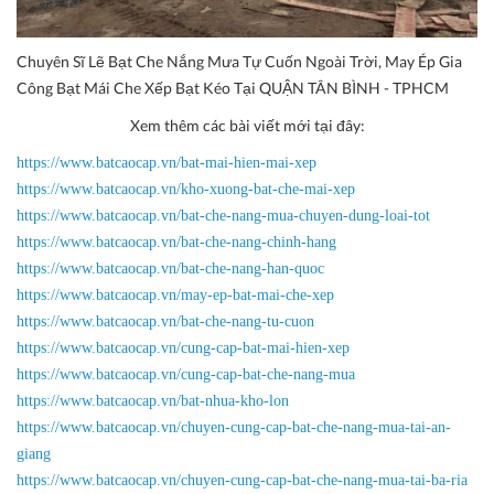
Chuyên Sĩ Lẽ Bạt Che Nắng Mưa Tự Cuốn Ngoài Trời, May Ép Gia
Công Bạt Mái Che Xếp Bạt Kéo Tại QUẬN TÂN BÌNH - TPHCM
Xem thêm các bài viết mới tại đây:
https://www.batcaocap.vn/bat-mai-hien-mai-xep
https://www.batcaocap.vn/kho-xuong-bat-che-mai-xep
https://www.batcaocap.vn/bat-che-nang-mua-chuyen-dung-loai-tot
https://www.batcaocap.vn/bat-che-nang-chinh-hang
https://www.batcaocap.vn/bat-che-nang-han-quoc
https://www.batcaocap.vn/may-ep-bat-mai-che-xep
https://www.batcaocap.vn/bat-che-nang-tu-cuon
https://www.batcaocap.vn/cung-cap-bat-mai-hien-xep
https://www.batcaocap.vn/cung-cap-bat-che-nang-mua
https://www.batcaocap.vn/bat-nhua-kho-lon
https://www.batcaocap.vn/chuyen-cung-cap-bat-che-nang-mua-tai-an-
giang
https://www.batcaocap.vn/chuyen-cung-cap-bat-che-nang-mua-tai-ba-ria