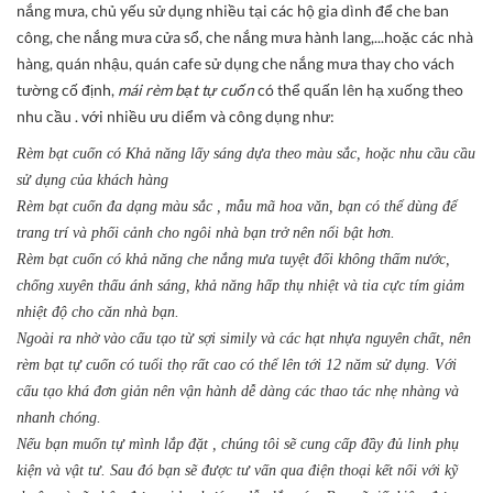
nắng mưa, chủ yếu sử dụng nhiều tại các hộ gia dình để che ban
công, che nắng mưa cửa sổ, che nắng mưa hành lang,...hoặc các nhà
hàng, quán nhậu, quán cafe sử dụng che nắng mưa thay cho vách
tường cố định,
mái rèm bạt tự cuốn
có thể quấn lên hạ xuống theo
nhu cầu . với nhiều ưu diểm và công dụng như:
Rèm bạt cuốn có Khả năng lấy sáng dựa theo màu sắc, hoặc nhu cầu cầu
sử dụng của khách hàng
Rèm bạt cuốn đa dạng màu sắc , mẫu mã hoa văn, bạn có thể dùng để
trang trí và phối cảnh cho ngôi nhà bạn trở nên nổi bật hơn.
Rèm bạt cuốn có khả năng che nắng mưa tuyệt đối không thấm nước,
chống xuyên thấu ánh sáng, khả năng hấp thụ nhiệt và tia cực tím giảm
nhiệt độ cho căn nhà bạn.
Ngoài ra nhờ vào cấu tạo từ sợi simily và các hạt nhựa nguyên chất, nên
rèm bạt tự cuốn có tuổi thọ rất cao có thể lên tới 12 năm sử dụng. Với
cấu tạo khá đơn giản nên vận hành dễ dàng các thao tác nhẹ nhàng và
nhanh chóng.
Nếu bạn muốn tự mình lắp đặt , chúng tôi sẽ cung cấp đầy đủ linh phụ
kiện và vật tư. Sau đó bạn sẽ được tư vấn qua điện thoại kết nối với kỹ