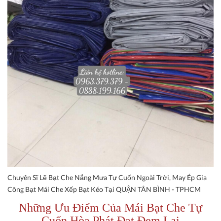
Chuyên Sĩ Lẽ Bạt Che Nắng Mưa Tự Cuốn Ngoài Trời, May Ép Gia
Công Bạt Mái Che Xếp Bạt Kéo Tại QUẬN TÂN BÌNH - TPHCM
Những Ưu Điểm Của Mái Bạt Che Tự
Cuốn Hòa Phát Đạt Đem Lại