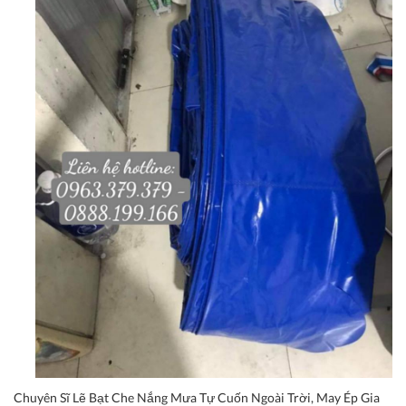
Chuyên Sĩ Lẽ Bạt Che Nắng Mưa Tự Cuốn Ngoài Trời, May Ép Gia