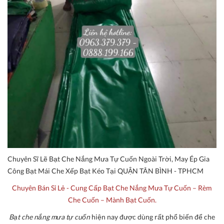
Chuyên Sĩ Lẽ Bạt Che Nắng Mưa Tự Cuốn Ngoài Trời, May Ép Gia
Công Bạt Mái Che Xếp Bạt Kéo Tại QUẬN TÂN BÌNH - TPHCM
Chuyên Bán Sỉ Lẻ - Cung Cấp Bạt Che Nắng Mưa Tự Cuốn – Rèm
Che Cuốn – Mành Bạt Cuốn.
Bạt che nắng mưa tự cuốn
hiện nay được dùng rất phổ biến để che