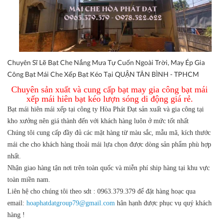
Chuyên Sĩ Lẽ Bạt Che Nắng Mưa Tự Cuốn Ngoài Trời, May Ép Gia
Công Bạt Mái Che Xếp Bạt Kéo Tại QUẬN TÂN BÌNH - TPHCM
Chuyên sản xuất và cung cấp bạt may gia công bạt mái
xếp mái hiên bạt kéo lượn sóng di động giá rẻ.
Bạt mái hiên mái xếp tại công ty Hòa Phát Đạt sản xuất và gia công tại
kho xưởng nên giá thành đến với khách hàng luôn ở mức tốt nhất
Chúng tôi cung cấp đầy đủ các mặt hàng từ màu sắc, mẫu mã, kích thước
mái che cho khách hàng thoải mái lựa chọn được dòng sản phẩm phù hợp
nhất.
Nhận giao hàng tận nơi trên toàn quốc và miễn phí ship hàng tại khu vực
toàn miền nam.
Liên hệ cho chúng tôi theo sdt : 0963.379.379 để đặt hàng hoạc qua
email:
hoaphatdatgroup79@gmail.com
hân hạnh được phục vụ quý khách
hàng !