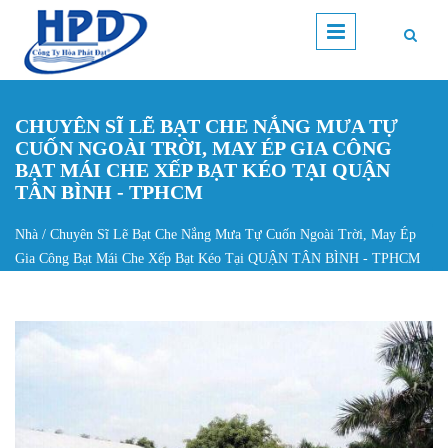
Nhảy đến nội dung
CHUYÊN SĨ LẼ BẠT CHE NẮNG MƯA TỰ
CUỐN NGOÀI TRỜI, MAY ÉP GIA CÔNG
BẠT MÁI CHE XẾP BẠT KÉO TẠI QUẬN
TÂN BÌNH - TPHCM
Nhà
/
Chuyên Sĩ Lẽ Bạt Che Nắng Mưa Tự Cuốn Ngoài Trời, May Ép
Bạn đang ở đây
Gia Công Bạt Mái Che Xếp Bạt Kéo Tại QUẬN TÂN BÌNH - TPHCM