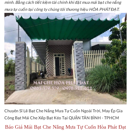
mình. Bằng cách tiết kiệm tài chính khi đặt mua mái bạt che nắng
mưa tự cuốn tại công ty chúng tôi thương hiệu HÒA PHÁT ĐẠT.
Chuyên Sĩ Lẽ Bạt Che Nắng Mưa Tự Cuốn Ngoài Trời, May Ép Gia
Công Bạt Mái Che Xếp Bạt Kéo Tại QUẬN TÂN BÌNH - TPHCM
Báo Giá Mái Bạt Che Nắng Mưa Tự Cuốn Hòa Phát Đạt