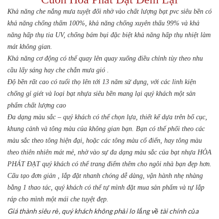
Khả năng che nắng mưa tuyệt đối nhờ vào chất lượng bạt pvc siêu bền có
khả năng chống thấm 100%, khả năng chống xuyên thấu 99% và khả
năng hấp thụ tia UV, chống bám bụi đặc biệt khả năng hấp thụ nhiệt làm
mát không gian.
Khả năng cơ động có thể quay lên quay xuống điều chỉnh tùy theo nhu
cầu lấy sáng hay che chắn mưa gió .
Độ bền rất cao có tuổi thọ lên tới 13 năm sử dụng, với các linh kiện
chống gỉ giét và loại bạt nhựa siêu bền mang lại quý khách một sản
phẩm chất lượng cao
Đa dạng màu sắc – quý khách có thể chọn lựa, thiết kế dựa trên bố cục,
khung cảnh và tông màu của không gian bạn. Bạn có thể phối theo các
màu sắc theo tông hiện đại, hoặc các tông màu cổ điển, hay tông màu
theo thiên nhiên mát mẻ, nhờ vào sự đa dạng màu sắc của bạt nhựa HÒA
PHÁT ĐẠT quý khách có thể trang điểm thêm cho ngôi nhà bạn đẹp hơn.
Cấu tạo đơn giản , lắp đặt nhanh chóng dễ dàng, vận hành nhẹ nhàng
bằng 1 thao tác, quý khách có thể tự mình đặt mua sản phẩm và tự lắp
ráp cho mình một mái che tuyệt đẹp.
Giá thành siêu rẻ, quý khách không phải lo lắng về tài chính của