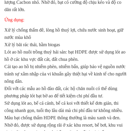
lượng Cacbon nhỏ. Nhờ đó, bạt có cường độ chịu kéo và độ co
dãn rất lớn.
Ứng dụng:
Xử lý chống thấm đê, lòng hồ thuỷ lợi, chứa nước sinh hoạt, giữ
nước mùa khô
Xử lý bãi rác thải, hầm biogas
Lót ao hồ nuôi trồng thuỷ hải sản: bạt HDPE được sử dụng lót ao
hồ ở các khu vực đất cát, đất chua phèn.
Cải tạo ao hồ bị nhiễm phèn, nhiễm bẩn, giúp bảo vệ nguồn nước
tránh sự xâm nhập của vi khuẩn gây thiệt hại về kinh tế cho người
nông dân.
Đối với các mẫu ao hồ đào đất, các hộ chăn nuôi có thể dùng
phương pháp lót bạt bờ ao để tiết kiệm chi phí đầu tư.
Sử dụng lót ao, bể cá cảnh, bể cá koi với thiết kế đơn giản, thi
công nhanh gọn, tuổi thọ lâu dài mà chi phí đầu tư không nhiều.
Màu bạt chống thấm HDPE thông thường là màu xanh và đen.
Nhờ đó, được sử dụng rộng rãi ở xác khu resort, bể bơi, khu vui