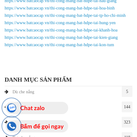
https://www.batcaocap.vn/thi-cong-mang-bat-hdpe-tai-hau-giang
https://www.batcaocap.vn/thi-cong-mang-bat-hdpe-tai-hoa-binh
https://www.batcaocap.vn/thi-cong-mang-bat-hdpe-tai-tp-ho-chi-minh
https://www.batcaocap.vn/thi-cong-mang-bat-hdpe-tai-hung-yen
https://www.batcaocap.vn/thi-cong-mang-bat-hdpe-tai-khanh-hoa
https://www.batcaocap.vn/thi-cong-mang-bat-hdpe-tai-kien-giang
https://www.batcaocap.vn/thi-cong-mang-bat-hdpe-tai-kon-tum
DANH MỤC SẢN PHẨM
5
Dù che nắng
Chat zalo
144
Mái che đẹp
323
Bạt giá rẻ
Bấm để gọi ngay