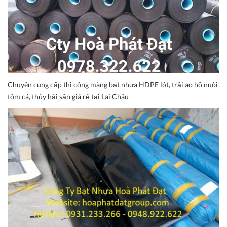
Chuyên cung cấp thi công màng bạt nhựa HDPE lót, trải ao hồ nuôi
tôm cá, thủy hải sản giá rẻ tại Lai Châu