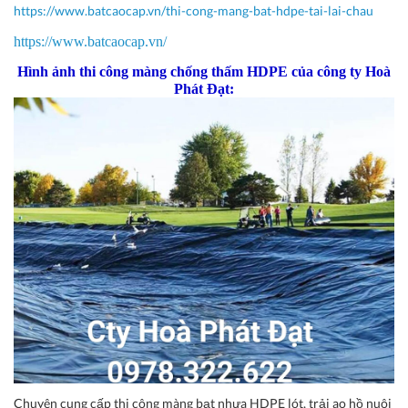
https://www.batcaocap.vn/thi-cong-mang-bat-hdpe-tai-lai-chau
https://www.batcaocap.vn/
Hình ảnh thi công màng chống thấm HDPE của công ty Hoà
Phát Đạt:
Chuyên cung cấp thi công màng bạt nhựa HDPE lót, trải ao hồ nuôi