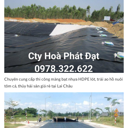
Chuyên cung cấp thi công màng bạt nhựa HDPE lót, trải ao hồ nuôi
tôm cá, thủy hải sản giá rẻ tại Lai Châu