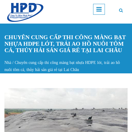
Nhảy đến nội dung
CHUYÊN CUNG CẤP THI CÔNG MÀNG BẠT
NHỰA HDPE LÓT, TRẢI AO HỒ NUÔI TÔM
CÁ, THỦY HẢI SẢN GIÁ RẺ TẠI LAI CHÂU
Nhà
/
Chuyên cung cấp thi công màng bạt nhựa HDPE lót, trải ao hồ
Bạn đang ở đây
nuôi tôm cá, thủy hải sản giá rẻ tại Lai Châu