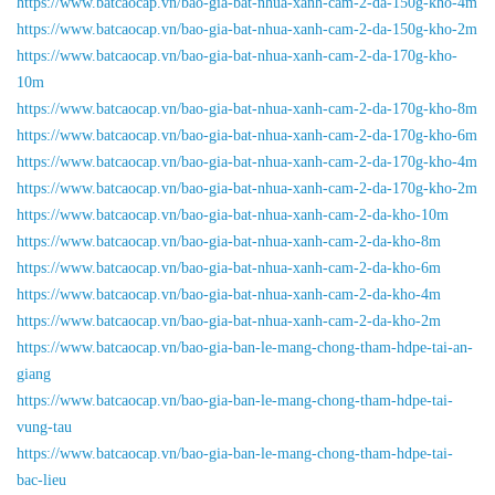
https://www.batcaocap.vn/bao-gia-bat-nhua-xanh-cam-2-da-150g-kho-4m
https://www.batcaocap.vn/bao-gia-bat-nhua-xanh-cam-2-da-150g-kho-2m
https://www.batcaocap.vn/bao-gia-bat-nhua-xanh-cam-2-da-170g-kho-
10m
https://www.batcaocap.vn/bao-gia-bat-nhua-xanh-cam-2-da-170g-kho-8m
https://www.batcaocap.vn/bao-gia-bat-nhua-xanh-cam-2-da-170g-kho-6m
https://www.batcaocap.vn/bao-gia-bat-nhua-xanh-cam-2-da-170g-kho-4m
https://www.batcaocap.vn/bao-gia-bat-nhua-xanh-cam-2-da-170g-kho-2m
https://www.batcaocap.vn/bao-gia-bat-nhua-xanh-cam-2-da-kho-10m
https://www.batcaocap.vn/bao-gia-bat-nhua-xanh-cam-2-da-kho-8m
https://www.batcaocap.vn/bao-gia-bat-nhua-xanh-cam-2-da-kho-6m
https://www.batcaocap.vn/bao-gia-bat-nhua-xanh-cam-2-da-kho-4m
https://www.batcaocap.vn/bao-gia-bat-nhua-xanh-cam-2-da-kho-2m
https://www.batcaocap.vn/bao-gia-ban-le-mang-chong-tham-hdpe-tai-an-
giang
https://www.batcaocap.vn/bao-gia-ban-le-mang-chong-tham-hdpe-tai-
vung-tau
https://www.batcaocap.vn/bao-gia-ban-le-mang-chong-tham-hdpe-tai-
bac-lieu