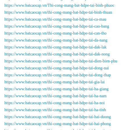
https://www.batcaocap.vn/Thi-cong-mang-bat-hdpe-tai-binh-phuoc
https://www.batcaocap.vn/thi-cong-mang-bat-hdpe-tai-binh-thuan
https://www.batcaocap.vn/thi-cong-mang-bat-hdpe-tai-ca-mau
https://www.batcaocap.vn/thi-cong-mang-bat-hdpe-tai-cao-bang
https://www.batcaocap.vn/thi-cong-mang-bat-hdpe-tai-can-tho
https://www.batcaocap.vn/thi-cong-mang-bat-hdpe-tai-da-nang
https://www.batcaocap.vn/thi-cong-mang-bat-hdpe-tai-dak-lak
https://www.batcaocap.vn/thi-cong-mang-bat-hdpe-tai-dak-nong
https://www.batcaocap.vn/thi-cong-mang-bat-hdpe-tai-dien-bien-phu
https://www.batcaocap.vn/thi-cong-mang-bat-hdpe-tai-dong-nai
https://www.batcaocap.vn/thi-cong-mang-bat-hdpe-tai-dong-thap
https://www.batcaocap.vn/thi-cong-mang-bat-hdpe-tai-gia-lai
https://www.batcaocap.vn/thi-cong-mang-bat-hdpe-tai-ha-giang
https://www.batcaocap.vn/thi-cong-mang-bat-hdpe-tai-ha-nam
https://www.batcaocap.vn/thi-cong-mang-bat-hdpe-tai-ha-noi
https://www.batcaocap.vn/thi-cong-mang-bat-hdpe-tai-ha-tinh
https://www.batcaocap.vn/thi-cong-mang-bat-hdpe-tai-hai-duong
https://www.batcaocap.vn/thi-cong-mang-bat-hdpe-tai-hai-phong