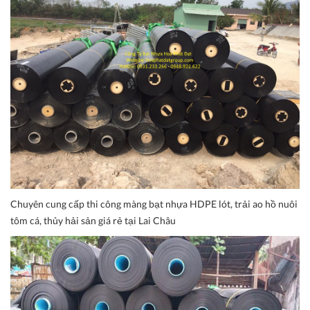
Chuyên cung cấp thi công màng bạt nhựa HDPE lót, trải ao hồ nuôi
tôm cá, thủy hải sản giá rẻ tại Lai Châu