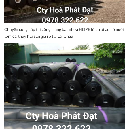
Chuyên cung cấp thi công màng bạt nhựa HDPE lót, trải ao hồ nuôi
tôm cá, thủy hải sản giá rẻ tại Lai Châu