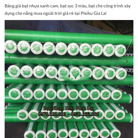
Bảng giá bạt nhựa xanh cam, bạt sọc 3 màu, bạt che công trình xây
dựng che nắng mưa ngoài trời giá rẻ tại Pleiku Gia Lai