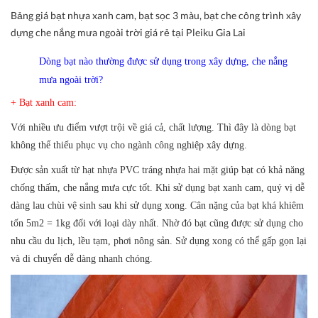
Bảng giá bạt nhựa xanh cam, bạt sọc 3 màu, bạt che công trình xây
dựng che nắng mưa ngoài trời giá rẻ tại Pleiku Gia Lai
Dòng bạt nào thường được sử dụng trong xây dựng, che nắng
mưa ngoài trời?
+ Bạt xanh cam:
Với nhiều ưu điểm vượt trội về giá cả, chất lượng. Thì đây là dòng bạt
không thể thiếu phục vụ cho ngành công nghiệp xây dựng.
Được sản xuất từ hạt nhựa PVC tráng nhựa hai mặt giúp bạt có khả năng
chống thấm, che nắng mưa cực tốt. Khi sử dụng bạt xanh cam, quý vị dễ
dàng lau chùi vệ sinh sau khi sử dụng xong. Cân nặng của bạt khá khiêm
tốn 5m2 = 1kg đối với loại dày nhất. Nhờ đó bạt cũng được sử dụng cho
nhu cầu du lịch, lều tạm, phơi nông sản. Sử dụng xong có thể gấp gọn lại
và di chuyển dễ dàng nhanh chóng.