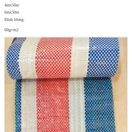
4mx50m
6mx50m
Định lượng:
60gr/m2