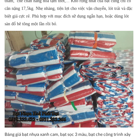
thấm, che chắn hàng hoá tạm thời,... Khổ rộng nhất của bạt cũng chỉ có
cân nặng 17,5kg. Nhẹ nhàng, tiện lợi cho việc vận chuyển, lót trải và đặc
biệt giá cực rẻ. Phù hợp với mục đích sử dụng ngắn hạn, hoặc dùng lót
sàn đổ bê tông một lần rồi bỏ.
Bảng giá bạt nhựa xanh cam, bạt sọc 3 màu, bạt che công trình xây