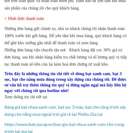
nơi trên toàn quốc và hoàn toàn miễn phí. Đảm bảo sự yên tâm khi mua
sản phẩm của chúng tôi cho quý khách hàng.
+ Hình thức thanh toán:
Những đơn hàng gửi chành xe, nhà xe khách chúng tôi nhận thanh toán
100% trước khi gửi hàng. Để yên tâm khi mua hàng, quý khách hàng có
thể ghé kho xưởng gần nhất để thanh toán và xem hàng.
Những đơn hàng vận chuyển tận nơi: Khách hàng đặt cọc 30% giá trị
đơn hàng, sau khi nhận hàng kiểm tra chất lượng và số lượng quý vị tiếp
tục thanh toán số tiền còn lại kèm hoá đơn chứng từ xuất kho.
Trên đây là những thông tin chi tiết về dòng bạt xanh cam, bạt 3
sọc, bạt che nắng mưa dùng trong xây dựng của chúng tôi.
Để được
tư vấn hỗ trợ thêm thông tin quý vị đừng ngần ngại mà hãy liên hệ
ngay với chúng tôi qua hotline nhé!
Xem thông tin chi tiết tại:
Bảng giá bạt nhựa xanh cam, bạt sọc 3 màu, bạt che công trình xây
dựng che nắng mưa ngoài trời giá rẻ tại Pleiku Gia Lai
https://www.batcaocap.vn/bao-gia-bat-nhua-xanh-cam-che-cong-
trinh-tai-gia-lai