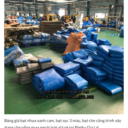
Bảng giá bạt nhựa xanh cam, bạt sọc 3 màu, bạt che công trình xây
dựng che nắng mưa ngoài trời giá rẻ tại Pleiku Gia Lai