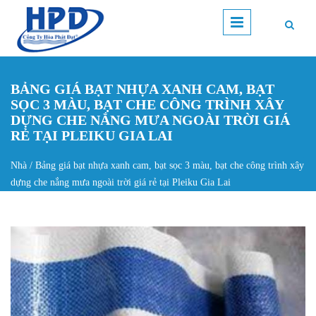
Nhảy đến nội dung
BẢNG GIÁ BẠT NHỰA XANH CAM, BẠT
SỌC 3 MÀU, BẠT CHE CÔNG TRÌNH XÂY
DỰNG CHE NẮNG MƯA NGOÀI TRỜI GIÁ
RẺ TẠI PLEIKU GIA LAI
Nhà
/
Bảng giá bạt nhựa xanh cam, bạt sọc 3 màu, bạt che công trình xây
Bạn đang ở đây
dựng che nắng mưa ngoài trời giá rẻ tại Pleiku Gia Lai