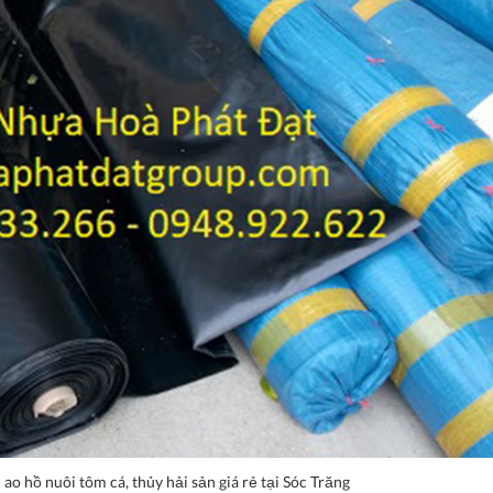
o hồ nuôi tôm cá, thủy hải sản giá rẻ tại Sóc Trăng