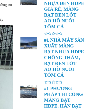
NHỰA ĐEN HDPE
những ưu
GIÁ RẺ, MÀNG
BẠT ĐEN LÓT
ây:
AO HỒ NUÔI
TÔM CÁ
#1 NHÀ MÁY SẢN
XUẤT MÀNG
BẠT NHỰA HDPE
CHỐNG THẤM,
BẠT ĐEN LÓT
AO HỒ NUÔI
TÔM CÁ
#1 PHƯƠNG
PHÁP THI CÔNG
MÀNG BẠT
HDPE, HÀN BẠT