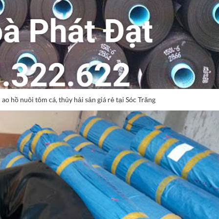
o hồ nuôi tôm cá, thủy hải sản giá rẻ tại Sóc Trăng