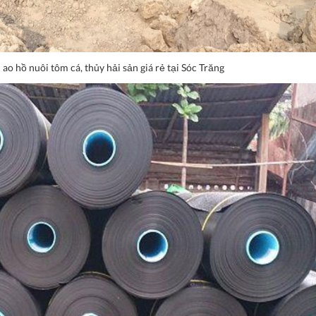
o hồ nuôi tôm cá, thủy hải sản giá rẻ tại Sóc Trăng