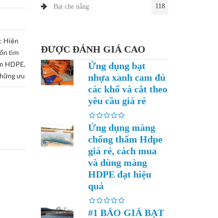
118
Bạt che nắng
: Hiện
ĐƯỢC ĐÁNH GIÁ CAO
ốn tìm
ấm HDPE,
Ứng dụng bạt
những ưu
nhựa xanh cam đủ
các khổ và cắt theo
yêu cầu giá rẻ
Ứng dụng màng
chống thấm Hdpe
giá rẻ, cách mua
và dùng màng
HDPE đạt hiệu
quả
#1 BÁO GIÁ BẠT