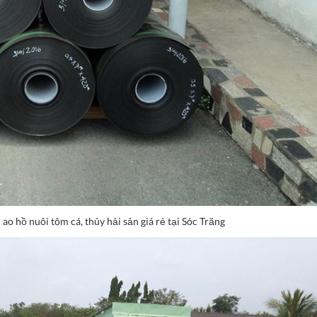
o hồ nuôi tôm cá, thủy hải sản giá rẻ tại Sóc Trăng