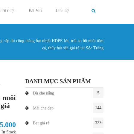
Giới thiệu
Bài Viết
Liên hệ
 cấp thi công màng bạt nhựa HDPE lót, trải ao hồ nuôi tôm
g ở đây
cá, thủy hải sản giá rẻ tại Sóc Trăng
DANH MỤC SẢN PHẨM
i
5
Dù che nắng
ồ nuôi
 giá
144
Mái che đẹp
323
35.000
Bạt giá rẻ
In Stock