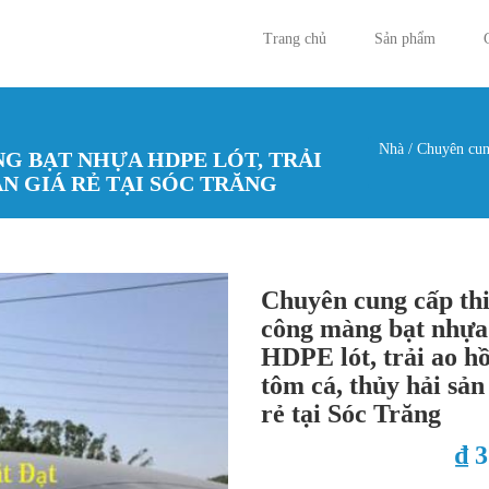
Trang chủ
Sản phẩm
Nhà
/
Chuyên cung
G BẠT NHỰA HDPE LÓT, TRẢI
Bạn đan
ẢN GIÁ RẺ TẠI SÓC TRĂNG
Chuyên cung cấp th
công màng bạt nhựa
HDPE lót, trải ao h
tôm cá, thủy hải sản
rẻ tại Sóc Trăng
₫ 