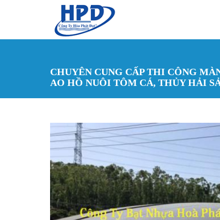
Nhảy đến nội dung
CHUYÊN CUNG CẤP THI CÔNG MÀN
AO HỒ NUÔI TÔM CÁ, THỦY HẢI S