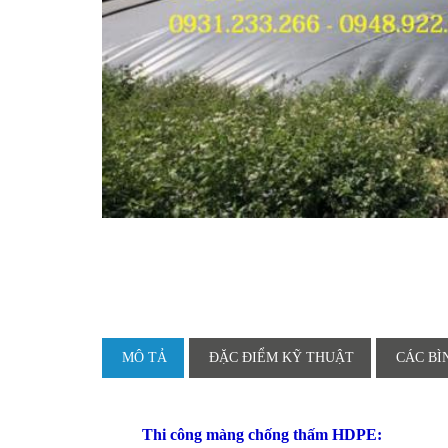
MÔ TẢ
ĐẶC ĐIỂM KỸ THUẬT
CÁC BÌ
Thi công màng chống thấm HDPE: