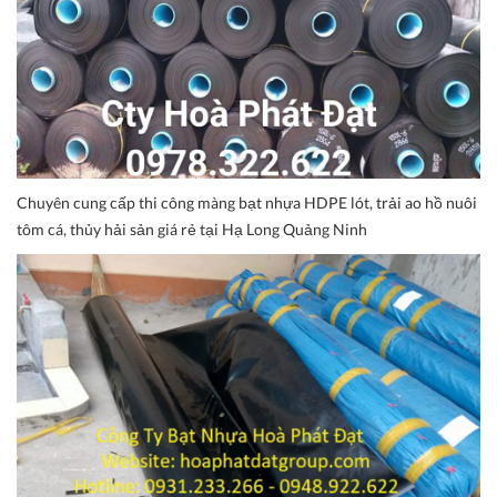
Chuyên cung cấp thi công màng bạt nhựa HDPE lót, trải ao hồ nuôi
tôm cá, thủy hải sản giá rẻ tại Hạ Long Quảng Ninh