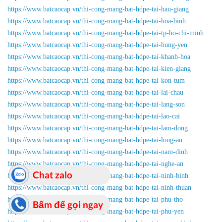
https://www.batcaocap.vn/thi-cong-mang-bat-hdpe-tai-hau-giang
https://www.batcaocap.vn/thi-cong-mang-bat-hdpe-tai-hoa-binh
https://www.batcaocap.vn/thi-cong-mang-bat-hdpe-tai-tp-ho-chi-minh
https://www.batcaocap.vn/thi-cong-mang-bat-hdpe-tai-hung-yen
https://www.batcaocap.vn/thi-cong-mang-bat-hdpe-tai-khanh-hoa
https://www.batcaocap.vn/thi-cong-mang-bat-hdpe-tai-kien-giang
https://www.batcaocap.vn/thi-cong-mang-bat-hdpe-tai-kon-tum
https://www.batcaocap.vn/thi-cong-mang-bat-hdpe-tai-lai-chau
https://www.batcaocap.vn/thi-cong-mang-bat-hdpe-tai-lang-son
https://www.batcaocap.vn/thi-cong-mang-bat-hdpe-tai-lao-cai
https://www.batcaocap.vn/thi-cong-mang-bat-hdpe-tai-lam-dong
https://www.batcaocap.vn/thi-cong-mang-bat-hdpe-tai-long-an
https://www.batcaocap.vn/thi-cong-mang-bat-hdpe-tai-nam-dinh
https://www.batcaocap.vn/thi-cong-mang-bat-hdpe-tai-nghe-an
Chat zalo
https://www.batcaocap.vn/thi-cong-mang-bat-hdpe-tai-ninh-binh
https://www.batcaocap.vn/thi-cong-mang-bat-hdpe-tai-ninh-thuan
https://www.batcaocap.vn/thi-cong-mang-bat-hdpe-tai-phu-tho
Bấm để gọi ngay
https://www.batcaocap.vn/thi-cong-mang-bat-hdpe-tai-phu-yen