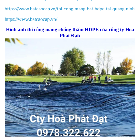
https://www.batcaocap.vn/thi-cong-mang-bat-hdpe-tai-quang-ninh
https://www.batcaocap.vn/
Hình ảnh thi công màng chống thấm HDPE của công ty Hoà
Phát Đạt: