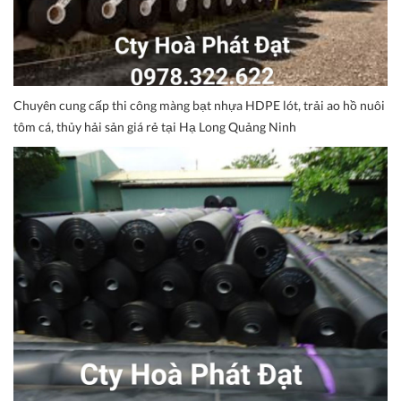
Chuyên cung cấp thi công màng bạt nhựa HDPE lót, trải ao hồ nuôi
tôm cá, thủy hải sản giá rẻ tại Hạ Long Quảng Ninh