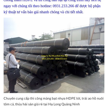
ngay với chúng tôi theo hotline: 0931.233.266 để được bộ phận
kỹ thuật tư vấn báo giá nhanh chóng và chi tiết nhất.
Chuyên cung cấp thi công màng bạt nhựa HDPE lót, trải ao hồ nuôi
tôm cá, thủy hải sản giá rẻ tại Hạ Long Quảng Ninh