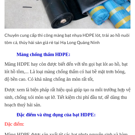
Chuyên cung cấp thi công màng bạt nhựa HDPE lót, trải ao hồ nuôi
tôm cá, thủy hải sản giá rẻ tại Hạ Long Quảng Ninh
Màng chống thấm HDPE:
Màng HDPE hay còn được biết đến với tên gọi bạt lót ao hồ, bạt
lót hồ tôm,... Là loại màng chống thấm có hai bề mặt trơn bóng,
độ bền cao. Có khả năng chống ăn mòn rất tốt,
Được xem là biện pháp rất hiệu quả giúp tạo ra môi trường hợp vệ
sinh, chống xói mòn sạt lở. Tiết kiệm chi phí đầu tư, dễ dàng thu
hoạch thuỷ hải sản.
Đặc điểm và ứng dụng của bạt HDPE:
Đặc điểm:
Màng HDPE được sản xuất từ các hạt nhựa nguyên sinh và hàm