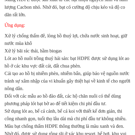
lượng Cacbon nhỏ. Nhờ đó, bạt có cường độ chịu kéo và độ co
dãn rất lớn.
Ứng dụng:
Xử lý chống thấm đê, lòng hồ thuỷ lợi, chứa nước sinh hoạt, giữ
nước mùa khô
Xử lý bãi rác thải, hầm biogas
Lót ao hồ nuôi trồng thuỷ hải sản: bạt HDPE được sử dụng lót ao
hồ ở các khu vực đất cát, đất chua phèn.
Cải tạo ao hồ bị nhiễm phèn, nhiễm bẩn, giúp bảo vệ nguồn nước
tránh sự xâm nhập của vi khuẩn gây thiệt hại về kinh tế cho người
nông dân.
Đối với các mẫu ao hồ đào đất, các hộ chăn nuôi có thể dùng
phương pháp lót bạt bờ ao để tiết kiệm chi phí đầu tư.
Sử dụng lót ao, bể cá cảnh, bể cá koi với thiết kế đơn giản, thi
công nhanh gọn, tuổi thọ lâu dài mà chi phí đầu tư không nhiều.
Màu bạt chống thấm HDPE thông thường là màu xanh và đen.
Nhờ đó, được sử dụng rộng rãi ở xác khu resort, bể bơi, khu vui