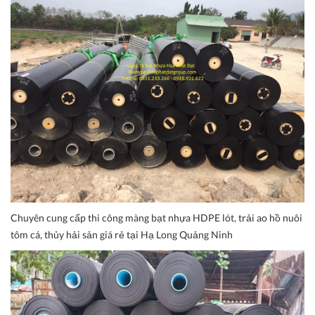
Chuyên cung cấp thi công màng bạt nhựa HDPE lót, trải ao hồ nuôi
tôm cá, thủy hải sản giá rẻ tại Hạ Long Quảng Ninh