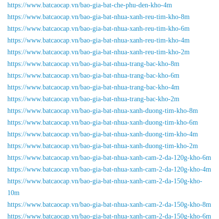
https://www.batcaocap.vn/bao-gia-bat-che-phu-den-kho-4m
https://www.batcaocap.vn/bao-gia-bat-nhua-xanh-reu-tim-kho-8m
https://www.batcaocap.vn/bao-gia-bat-nhua-xanh-reu-tim-kho-6m
https://www.batcaocap.vn/bao-gia-bat-nhua-xanh-reu-tim-kho-4m
https://www.batcaocap.vn/bao-gia-bat-nhua-xanh-reu-tim-kho-2m
https://www.batcaocap.vn/bao-gia-bat-nhua-trang-bac-kho-8m
https://www.batcaocap.vn/bao-gia-bat-nhua-trang-bac-kho-6m
https://www.batcaocap.vn/bao-gia-bat-nhua-trang-bac-kho-4m
https://www.batcaocap.vn/bao-gia-bat-nhua-trang-bac-kho-2m
https://www.batcaocap.vn/bao-gia-bat-nhua-xanh-duong-tim-kho-8m
https://www.batcaocap.vn/bao-gia-bat-nhua-xanh-duong-tim-kho-6m
https://www.batcaocap.vn/bao-gia-bat-nhua-xanh-duong-tim-kho-4m
https://www.batcaocap.vn/bao-gia-bat-nhua-xanh-duong-tim-kho-2m
https://www.batcaocap.vn/bao-gia-bat-nhua-xanh-cam-2-da-120g-kho-6m
https://www.batcaocap.vn/bao-gia-bat-nhua-xanh-cam-2-da-120g-kho-4m
https://www.batcaocap.vn/bao-gia-bat-nhua-xanh-cam-2-da-150g-kho-
10m
https://www.batcaocap.vn/bao-gia-bat-nhua-xanh-cam-2-da-150g-kho-8m
https://www.batcaocap.vn/bao-gia-bat-nhua-xanh-cam-2-da-150g-kho-6m