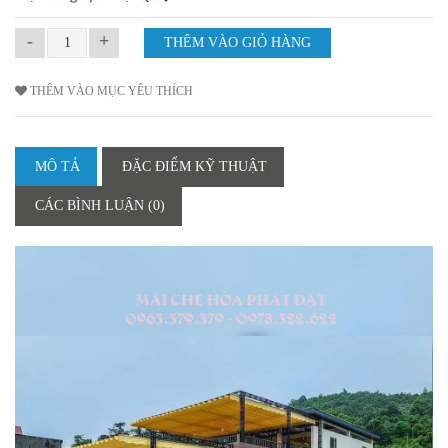
-
+
THÊM VÀO MỤC YÊU THÍCH
MÔ TẢ
ĐẶC ĐIỂM KỸ THUẬT
CÁC BÌNH LUẬN (0)