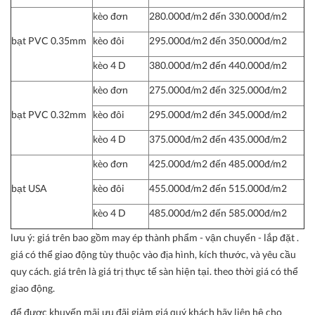
kèo đơn
280.000đ/m2 đến 330.000đ/m2
bạt PVC 0.35mm
kèo đôi
295.000đ/m2 đến 350.000đ/m2
kèo 4 D
380.000đ/m2 đến 440.000đ/m2
kèo đơn
275.000đ/m2 đến 325.000đ/m2
bạt PVC 0.32mm
kèo đôi
295.000đ/m2 đến 345.000đ/m2
kèo 4 D
375.000đ/m2 đến 435.000đ/m2
kèo đơn
425.000đ/m2 đến 485.000đ/m2
bạt USA
kèo đôi
455.000đ/m2 đến 515.000đ/m2
kèo 4 D
485.000đ/m2 đến 585.000đ/m2
lưu ý:
giá trên bao gồm may ép thành phẩm - vận chuyển - lắp đặt .
giá có thể giao động tùy thuộc vào địa hình, kích thước, và yêu cầu
quy cách. giá trên là giá trị thực tế sàn hiện tại. theo thời giá có thể
giao động.
để được khuyến mãi ưu đãi giảm giá quý khách hãy liên hệ cho