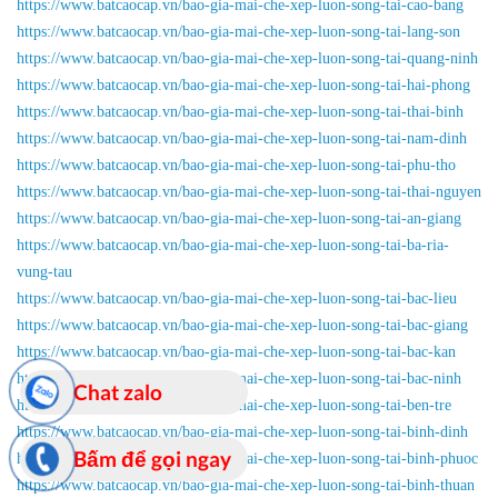
https://www.batcaocap.vn/bao-gia-mai-che-xep-luon-song-tai-cao-bang
https://www.batcaocap.vn/bao-gia-mai-che-xep-luon-song-tai-lang-son
https://www.batcaocap.vn/bao-gia-mai-che-xep-luon-song-tai-quang-ninh
https://www.batcaocap.vn/bao-gia-mai-che-xep-luon-song-tai-hai-phong
https://www.batcaocap.vn/bao-gia-mai-che-xep-luon-song-tai-thai-binh
https://www.batcaocap.vn/bao-gia-mai-che-xep-luon-song-tai-nam-dinh
https://www.batcaocap.vn/bao-gia-mai-che-xep-luon-song-tai-phu-tho
https://www.batcaocap.vn/bao-gia-mai-che-xep-luon-song-tai-thai-nguyen
https://www.batcaocap.vn/bao-gia-mai-che-xep-luon-song-tai-an-giang
https://www.batcaocap.vn/bao-gia-mai-che-xep-luon-song-tai-ba-ria-
vung-tau
https://www.batcaocap.vn/bao-gia-mai-che-xep-luon-song-tai-bac-lieu
https://www.batcaocap.vn/bao-gia-mai-che-xep-luon-song-tai-bac-giang
https://www.batcaocap.vn/bao-gia-mai-che-xep-luon-song-tai-bac-kan
https://www.batcaocap.vn/bao-gia-mai-che-xep-luon-song-tai-bac-ninh
Chat zalo
https://www.batcaocap.vn/bao-gia-mai-che-xep-luon-song-tai-ben-tre
https://www.batcaocap.vn/bao-gia-mai-che-xep-luon-song-tai-binh-dinh
Bấm để gọi ngay
https://www.batcaocap.vn/bao-gia-mai-che-xep-luon-song-tai-binh-phuoc
https://www.batcaocap.vn/bao-gia-mai-che-xep-luon-song-tai-binh-thuan