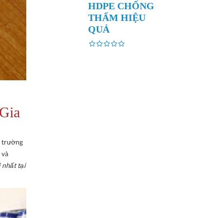
HDPE CHỐNG
THẤM HIỆU
QUẢ
 Gia
ị trường
 và
 nhất tại