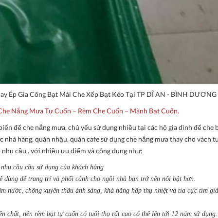
May Ép Gia Công Bạt Mái Che Xếp Bạt Kéo Tại TP DĨ AN - BÌNH DƯƠNG
t Che Nắng Mưa Tự Cuốn – Rèm Che Cuốn – Mành Bạt Cuốn.
iến để che nắng mưa, chủ yếu sử dụng nhiều tại các hộ gia dình để che 
ác nhà hàng, quán nhậu, quán cafe sử dụng che nắng mưa thay cho vách t
 nhu cầu . với nhiều ưu diểm và công dụng như:
 nhu cầu cầu sử dụng của khách hàng
dùng để trang trí và phối cảnh cho ngôi nhà bạn trở nên nổi bật hơn.
m nước, chống xuyên thấu ánh sáng, khả năng hấp thụ nhiệt và tia cực tím gi
n chất, nên rèm bạt tự cuốn có tuổi thọ rất cao có thể lên tới 12 năm sử dụng