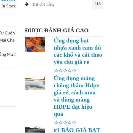
118
Bạt che nắng
In Stock
ĐƯỢC ĐÁNH GIÁ CAO
 Tự Cuốn
Ứng dụng bạt
 Mái Che
nhựa xanh cam đủ
các khổ và cắt theo
ắng Mưa
yêu cầu giá rẻ
Ứng dụng màng
chống thấm Hdpe
giá rẻ, cách mua
và dùng màng
HDPE đạt hiệu
quả
#1 BÁO GIÁ BẠT