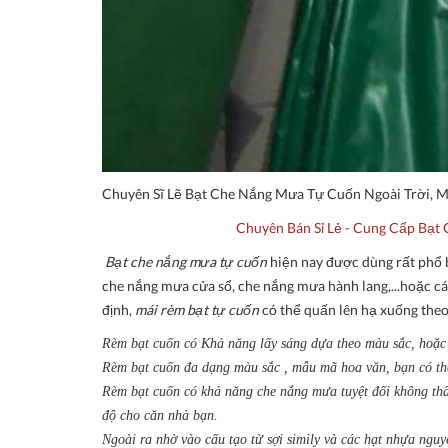
Chuyên Sĩ Lẽ Bạt Che Nắng Mưa Tự Cuốn Ngoài Trời, 
Chuyên Bán Sỉ Lẻ - Cung Cấp Bạ
Bạt che nắng mưa tự cuốn
hiện nay được dùng rất phổ b
che nắng mưa cửa sổ, che nắng mưa hành lang,...hoặc c
định,
mái rèm bạt tự cuốn
có thể quấn lên hạ xuống theo
Rèm bạt cuốn có Khả năng lấy sáng dựa theo màu sắc, hoặc
Rèm bạt cuốn đa dạng màu sắc , mẫu mã hoa văn, bạn có thể 
Rèm bạt cuốn có khả năng che nắng mưa tuyệt đối không thấ
độ cho căn nhà bạn.
Ngoài ra nhờ vào cấu tạo từ sợi simily và các hạt nhựa nguyê