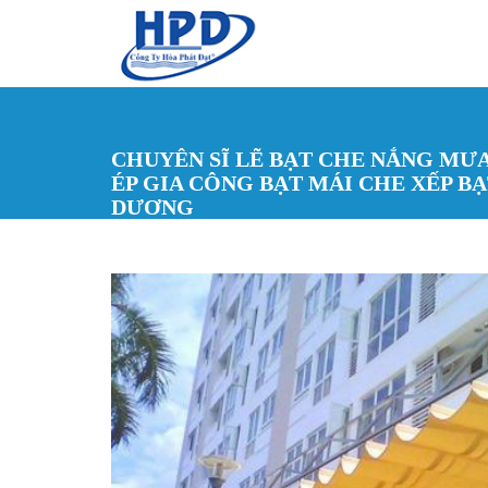
Nhảy đến nội dung
CHUYÊN SĨ LẼ BẠT CHE NẮNG MƯA
ÉP GIA CÔNG BẠT MÁI CHE XẾP BẠT
DƯƠNG