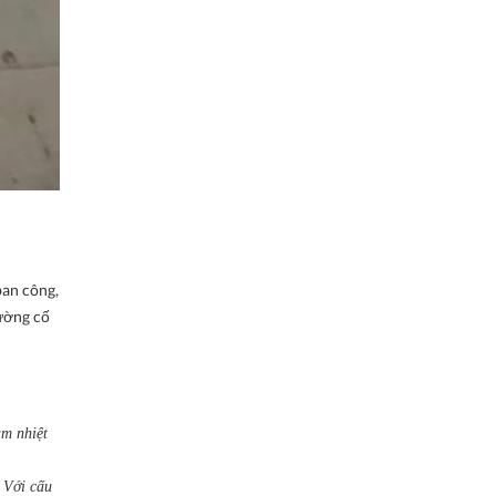
ban công,
ường cố
ảm nhiệt
. Với cấu