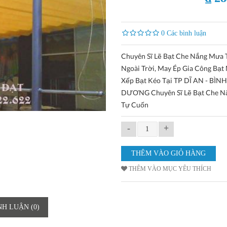
0 Các bình luận
Chuyên Sĩ Lẽ Bạt Che Nắng Mưa
Ngoài Trời, May Ép Gia Công Bạt
Xếp Bạt Kéo Tại TP DĨ AN - BÌNH
DƯƠNG Chuyên Sĩ Lẽ Bạt Che N
Tự Cuốn
-
+
THÊM VÀO MỤC YÊU THÍCH
NH LUẬN (0)