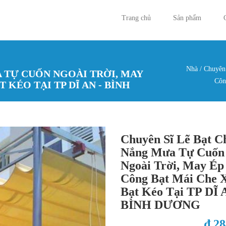
Trang chủ
Sản phẩm
Nhà
/
Chuyên 
 TỰ CUỐN NGOÀI TRỜI, MAY
Bạn đan
Côn
 KÉO TẠI TP DĨ AN - BÌNH
Chuyên Sĩ Lẽ Bạt C
Nắng Mưa Tự Cuốn
Ngoài Trời, May Ép
Công Bạt Mái Che 
Bạt Kéo Tại TP DĨ 
BÌNH DƯƠNG
₫ 2