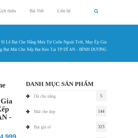
Giới thiệu
Bài Viết
Liên hệ
Sĩ Lẽ Bạt Che Nắng Mưa Tự Cuốn Ngoài Trời, May Ép Gia
g ở đây
g Bạt Mái Che Xếp Bạt Kéo Tại TP DĨ AN - BÌNH DƯƠNG
DANH MỤC SẢN PHẨM
he
5
Dù che nắng
 Gia
Xếp
144
Mái che đẹp
AN -
323
Bạt giá rẻ
84.999