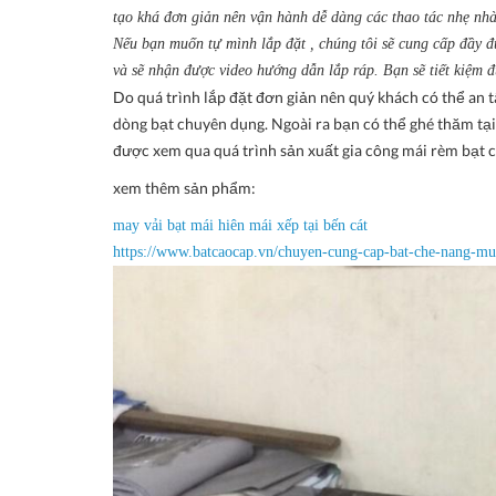
tạo khá đơn giản nên vận hành dễ dàng các thao tác nhẹ nh
Nếu bạn muốn tự mình lắp đặt , chúng tôi sẽ cung cấp đầy đủ 
và sẽ nhận được video hướng dẫn lắp ráp. Bạn sẽ tiết kiệm đ
Do quá trình lắp đặt đơn giản nên quý khách có thể an t
dòng bạt chuyên dụng. Ngoài ra bạn có thể ghé thăm tại
được xem qua quá trình sản xuất gia công mái rèm bạt c
xem thêm sản phẩm:
may vải bạt mái hiên mái xếp
tại
bến cát
https://www.batcaocap.vn/chuyen-cung-cap-bat-che-nang-mu