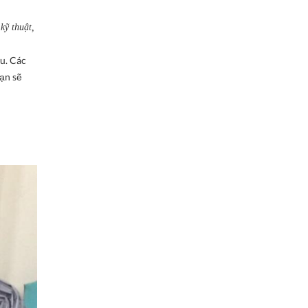
kỹ thuật,
ấu. Các
Bạn sẽ