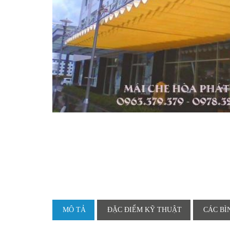
MÔ TẢ
ĐẶC ĐIỂM KỸ THUẬT
CÁC BÌ