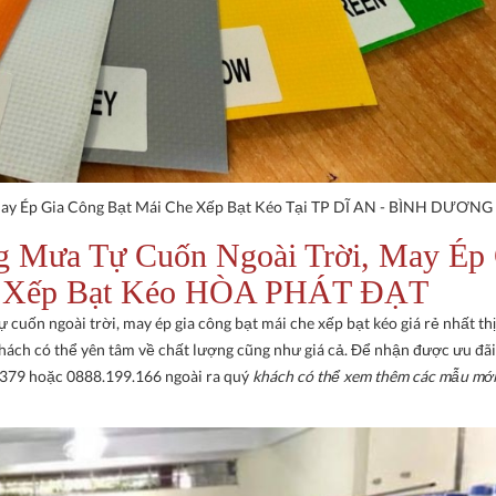
May Ép Gia Công Bạt Mái Che Xếp Bạt Kéo Tại TP DĨ AN - BÌNH DƯƠNG
g Mưa Tự Cuốn Ngoài Trời, May Ép
e Xếp Bạt Kéo HÒA PHÁT ĐẠT
ự cuốn ngoài trời, may ép gia công bạt mái che xếp bạt kéo giá rẻ nhất th
 khách có thể yên tâm về chất lượng cũng như giá cả. Để nhận được ưu đãi
9.379 hoặc 0888.199.166 ngoài ra quý
khách có thể xem thêm các mẫu mới