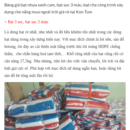
Bảng giá bạt nhựa xanh cam, bạt sọc 3 màu, bạt che công trình xây
dựng che nắng mưa ngoài trời giá rẻ tại Kon Tum
+ Bạt 3 sọc, bạt sọc 3 màu:
Là dòng bạt rẻ nhất, nhẹ nhất và độ bền khiêm tốn nhất trong các dòng
bạt dùng trong xây dựng hiện nay. Với mục đích chính là lót nền, sàn đổ
betong, lót đáy ao cải thiện mặt bằng trước khi lót màng HDPE chống
thấm, che chắn hàng hoá tạm thời,... Khổ rộng nhất của bạt cũng chỉ có
cân nặng 17,5kg. Nhẹ nhàng, tiện lợi cho việc vận chuyển, lót trải và đặc
biệt giá cực rẻ. Phù hợp với mục đích sử dụng ngắn hạn, hoặc dùng lót
sàn đổ bê tông một lần rồi bỏ.