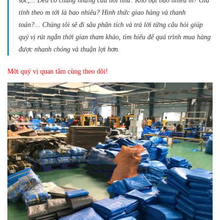
sọc,... Đều có chung những câu hỏi như: Khổ bạt bao nhiêu m? Giá
tính theo m tới là bao nhiêu? Hình thức giao hàng và thanh
toán?...
Chúng tôi sẽ đi sâu phân tích và trả lời từng câu hỏi giúp
quý vị rút ngắn thời gian tham khảo, tìm hiểu để quá trình mua hàng
được nhanh chóng và thuận lợi hơn.
Mời quý vị quan tâm cùng theo dõi!