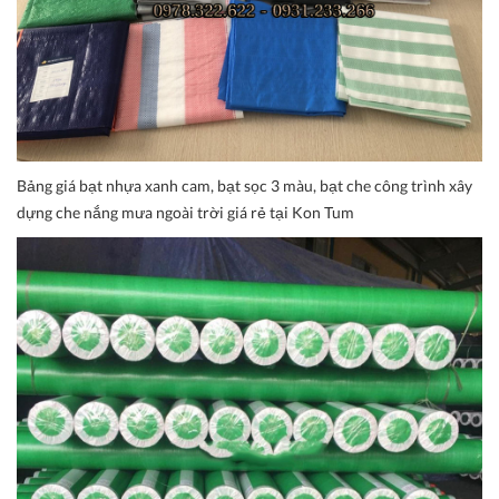
Bảng giá bạt nhựa xanh cam, bạt sọc 3 màu, bạt che công trình xây
dựng che nắng mưa ngoài trời giá rẻ tại Kon Tum