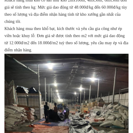
Khách hàng mua khổ có sẵn như khổ 2mx100m, 4mx50m, 6mx50m đơn
giá sẽ tính theo kg: Mức giá dao động từ 48.000đ/kg đến 60.000đ/kg tùy
theo số lượng và địa điểm nhận hàng tính từ kho xưởng gần nhất của
chúng tôi.
Khách hàng mua theo khổ bạt, kích thước và yêu cầu gia công như ép
viền hoặc khuy lỗ: Đơn giá sẽ được tính theo m2 với mức giá dao động
từ 12.000đ/m2 đến 18.000đ/m2 tuỳ theo số lượng, yêu cầu may ép và địa
điểm nhận hàng.