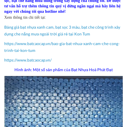
sọc, bạt che nắng mưa dùng trong xây dựng của chúng tôi.
Để được
tư vấn hỗ trợ thêm thông tin quý vị đừng ngần ngại mà hãy liên hệ
ngay với chúng tôi qua hotline nhé!
Xem thông tin chi tiết tại:
Bảng giá bạt nhựa xanh cam, bạt sọc 3 màu, bạt che công trình xây
dựng che nắng mưa ngoài trời giá rẻ tại Kon Tum
https://www.batcaocap.vn/bao-gia-bat-nhua-xanh-cam-che-cong-
trinh-tai-kon-tum
https://www.batcaocap.vn/
Hình ảnh: Một số sản phẩm của Bạt Nhựa Hoà Phát Đạt