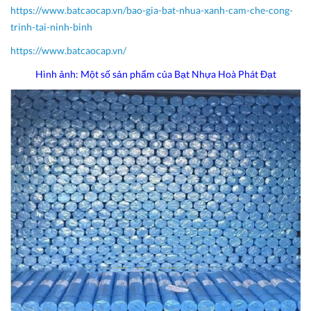
https://www.batcaocap.vn/bao-gia-bat-nhua-xanh-cam-che-cong-
trinh-tai-ninh-binh
https://www.batcaocap.vn/
Hình ảnh: Một số sản phẩm của Bạt Nhựa Hoà Phát Đạt