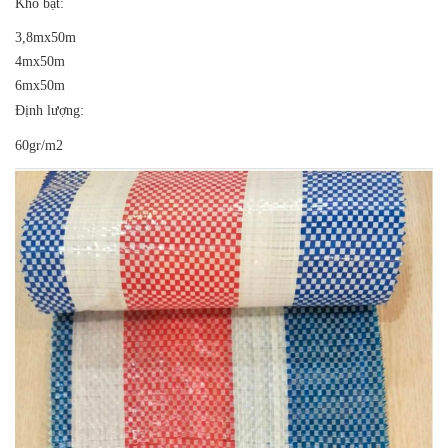
Khổ bạt:
3,8mx50m
4mx50m
6mx50m
Định lượng:
60gr/m2