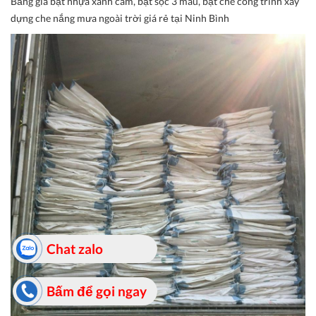
Bảng giá bạt nhựa xanh cam, bạt sọc 3 màu, bạt che công trình xây
dựng che nắng mưa ngoài trời giá rẻ tại Ninh Bình
Chat zalo
Bấm để gọi ngay