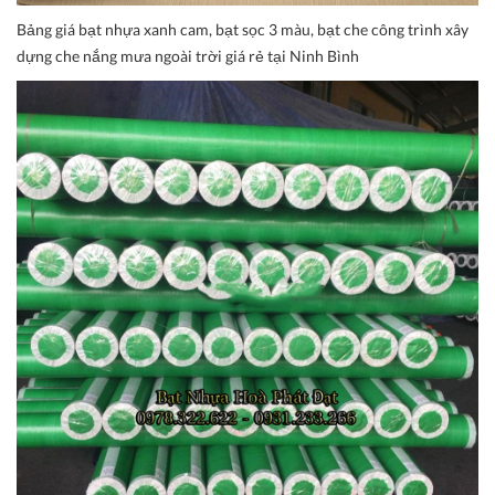
Bảng giá bạt nhựa xanh cam, bạt sọc 3 màu, bạt che công trình xây
dựng che nắng mưa ngoài trời giá rẻ tại Ninh Bình