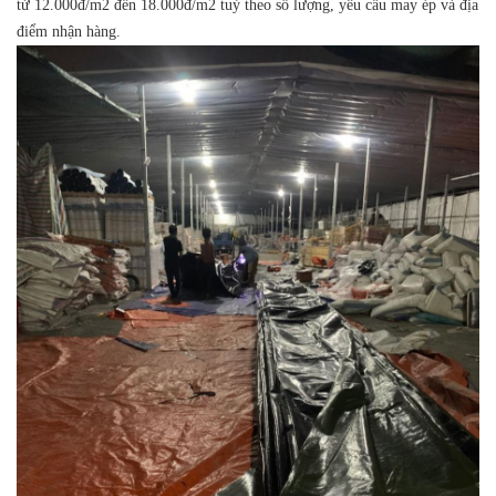
từ 12.000đ/m2 đến 18.000đ/m2 tuỳ theo số lượng, yêu cầu may ép và địa
điểm nhận hàng.