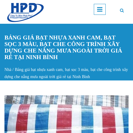
Nhảy đến nội dung
BẢNG GIÁ BẠT NHỰA XANH CAM, BẠT
SỌC 3 MÀU, BẠT CHE CÔNG TRÌNH XÂY
DỰNG CHE NẮNG MƯA NGOÀI TRỜI GIÁ
RẺ TẠI NINH BÌNH
Nhà
/
Bảng giá bạt nhựa xanh cam, bạt sọc 3 màu, bạt che công trình xây
Bạn đang ở đây
dựng che nắng mưa ngoài trời giá rẻ tại Ninh Bình