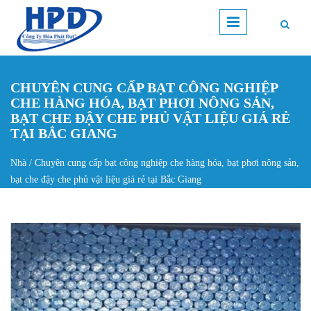
Nhảy đến nội dung
CHUYÊN CUNG CẤP BẠT CÔNG NGHIỆP
CHE HÀNG HÓA, BẠT PHƠI NÔNG SẢN,
BẠT CHE ĐẬY CHE PHỦ VẬT LIỆU GIÁ RẺ
TẠI BẮC GIANG
Nhà
/
Chuyên cung cấp bạt công nghiệp che hàng hóa, bạt phơi nông sản,
Bạn đang ở đây
bạt che đậy che phủ vật liệu giá rẻ tại Bắc Giang