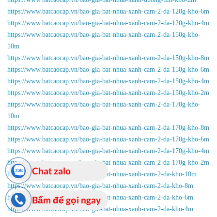
https://www.batcaocap.vn/bao-gia-bat-nhua-xanh-cam-2-da-120g-kho-6m
https://www.batcaocap.vn/bao-gia-bat-nhua-xanh-cam-2-da-120g-kho-4m
https://www.batcaocap.vn/bao-gia-bat-nhua-xanh-cam-2-da-150g-kho-
10m
https://www.batcaocap.vn/bao-gia-bat-nhua-xanh-cam-2-da-150g-kho-8m
https://www.batcaocap.vn/bao-gia-bat-nhua-xanh-cam-2-da-150g-kho-6m
https://www.batcaocap.vn/bao-gia-bat-nhua-xanh-cam-2-da-150g-kho-4m
https://www.batcaocap.vn/bao-gia-bat-nhua-xanh-cam-2-da-150g-kho-2m
https://www.batcaocap.vn/bao-gia-bat-nhua-xanh-cam-2-da-170g-kho-
10m
https://www.batcaocap.vn/bao-gia-bat-nhua-xanh-cam-2-da-170g-kho-8m
https://www.batcaocap.vn/bao-gia-bat-nhua-xanh-cam-2-da-170g-kho-6m
https://www.batcaocap.vn/bao-gia-bat-nhua-xanh-cam-2-da-170g-kho-4m
https://www.batcaocap.vn/bao-gia-bat-nhua-xanh-cam-2-da-170g-kho-2m
Chat zalo
https://www.batcaocap.vn/bao-gia-bat-nhua-xanh-cam-2-da-kho-10m
https://www.batcaocap.vn/bao-gia-bat-nhua-xanh-cam-2-da-kho-8m
https://www.batcaocap.vn/bao-gia-bat-nhua-xanh-cam-2-da-kho-6m
Bấm để gọi ngay
https://www.batcaocap.vn/bao-gia-bat-nhua-xanh-cam-2-da-kho-4m