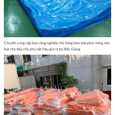
Chuyên cung cấp bạt công nghiệp che hàng hóa, bạt phơi nông sản,
bạt che đậy che phủ vật liệu giá rẻ tại Bắc Giang