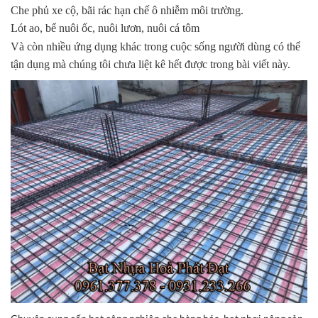
Che phủ xe cộ, bãi rác hạn chế ô nhiễm môi trường.
Lót ao, bể nuôi ốc, nuôi lươn, nuôi cá tôm
Và còn nhiều ứng dụng khác trong cuộc sống người dùng có thể
tận dụng mà chúng tôi chưa liệt kê hết được trong bài viết này.