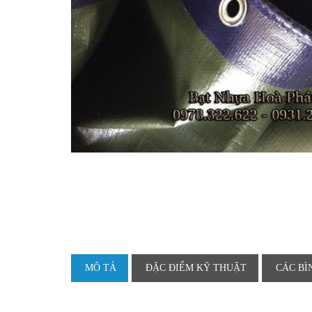
MÔ TẢ
ĐẶC ĐIỂM KỸ THUẬT
CÁC BÌ