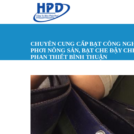
Nhảy đến nội dung
CHUYÊN CUNG CẤP BẠT CÔNG NGH
PHƠI NÔNG SẢN, BẠT CHE ĐẬY CHE
PHAN THIẾT BÌNH THUẬN