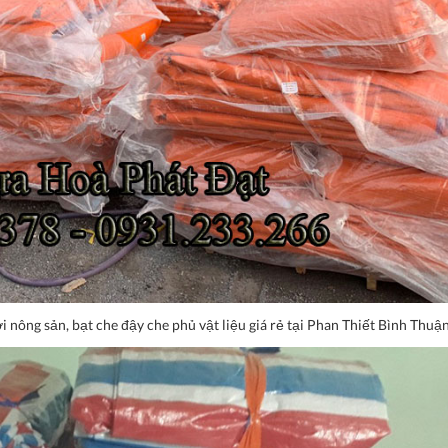
 nông sản, bạt che đậy che phủ vật liệu giá rẻ tại Phan Thiết Bình Thuậ