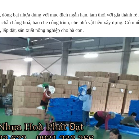
 dòng bạt nhựa dùng với mục đích ngắn hạn, tạm thời với giá thành rẻ 
 chắn hàng hoá, bao che công trình, che phủ vật liệu xây dựng. Có nhi
 lắp đặt, sản xuất nông nghiệp cho bà con.