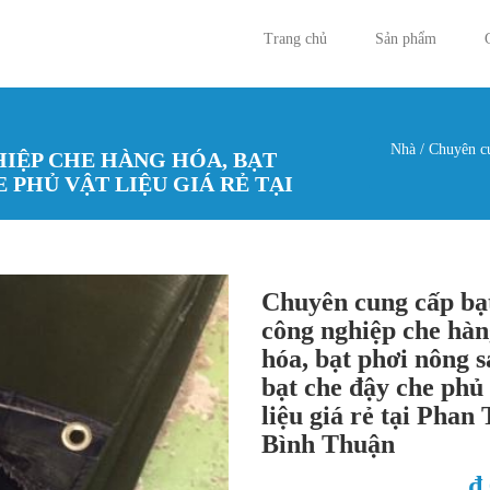
Trang chủ
Sản phẩm
Nhà
/
Chuyên cun
IỆP CHE HÀNG HÓA, BẠT
Bạn đan
 PHỦ VẬT LIỆU GIÁ RẺ TẠI
Chuyên cung cấp bạ
công nghiệp che hàn
hóa, bạt phơi nông s
bạt che đậy che phủ
liệu giá rẻ tại Phan 
Bình Thuận
₫