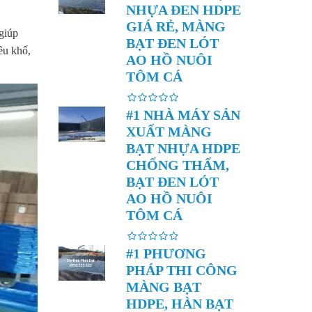
NHỰA ĐEN HDPE
GIÁ RẺ, MÀNG
giúp
BẠT ĐEN LÓT
ều khổ,
AO HỒ NUÔI
TÔM CÁ
#1 NHÀ MÁY SẢN
XUẤT MÀNG
BẠT NHỰA HDPE
CHỐNG THẤM,
BẠT ĐEN LÓT
AO HỒ NUÔI
TÔM CÁ
#1 PHƯƠNG
PHÁP THI CÔNG
MÀNG BẠT
HDPE, HÀN BẠT