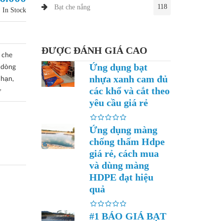
118
Bạt che nắng
In Stock
ĐƯỢC ĐÁNH GIÁ CAO
 che
Ứng dụng bạt
 dòng
nhựa xanh cam đủ
 hạn,
các khổ và cắt theo
ư
yêu cầu giá rẻ
Ứng dụng màng
chống thấm Hdpe
giá rẻ, cách mua
và dùng màng
HDPE đạt hiệu
quả
#1 BÁO GIÁ BẠT