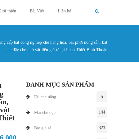
Giới thiệu
Bài Viết
Liên hệ
g cấp bạt công nghiệp che hàng hóa, bạt phơi nông sản, bạt
g ở đây
che đậy che phủ vật liệu giá rẻ tại Phan Thiết Bình Thuận
DANH MỤC SẢN PHẨM
t
g
5
Dù che nắng
ản,
 vật
144
Mái che đẹp
Thiết
323
Bạt giá rẻ
 6.000