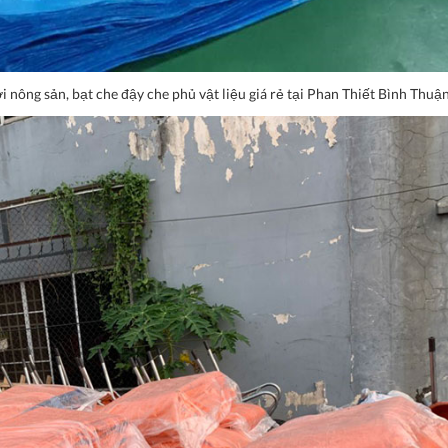
 nông sản, bạt che đậy che phủ vật liệu giá rẻ tại Phan Thiết Bình Thuậ